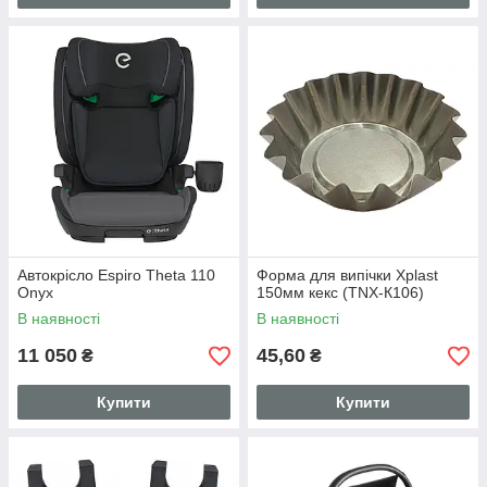
Автокрісло Espiro Theta 110
Форма для випічки Xplast
Onyx
150мм кекс (TNX-К106)
В наявності
В наявності
11 050
45,60
₴
₴
Купити
Купити