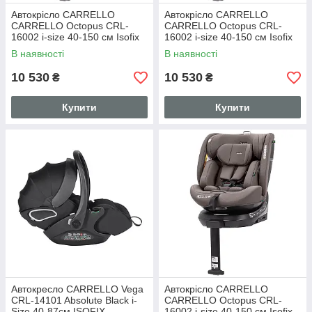
Автокрісло CARRELLO
Автокрісло CARRELLO
CARRELLO Octopus CRL-
CARRELLO Octopus CRL-
16002 i-size 40-150 см Isofix
16002 i-size 40-150 см Isofix
Deepwater Grey, поворот,
Seashell Grey, поворот,
В наявності
В наявності
опорна стійка
опорна стійка
10 530
10 530
₴
₴
Купити
Купити
Автокресло CARRELLO Vega
Автокрісло CARRELLO
CRL-14101 Absolute Black i-
CARRELLO Octopus CRL-
Size 40-87см ISOFIX
16002 i-size 40-150 см Isofix