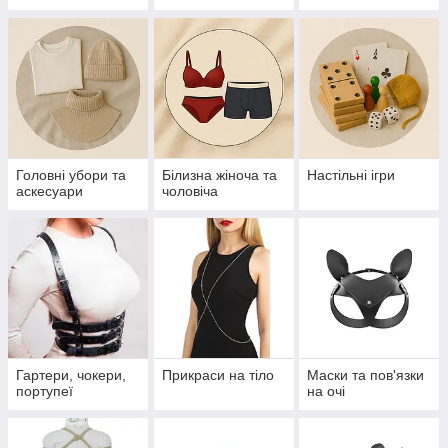
Головні убори та
Білизна жіноча та
Настільні ігри
аскесуари
чоловіча
Гартери, чокери,
Прикраси на тіло
Маски та пов'язки
портупеї
на очі