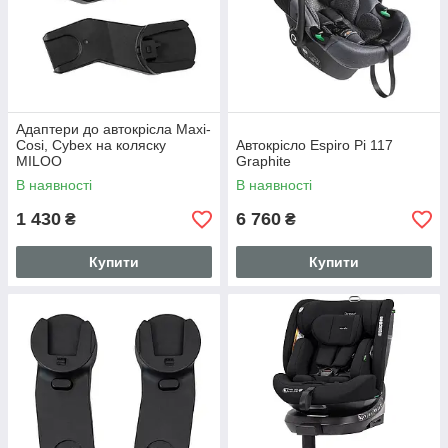
Адаптери до автокрісла Maxi-
Cosi, Cybex на коляску
Автокрісло Espiro Pi 117
MILOO
Graphite
В наявності
В наявності
1 430
6 760
₴
₴
Купити
Купити