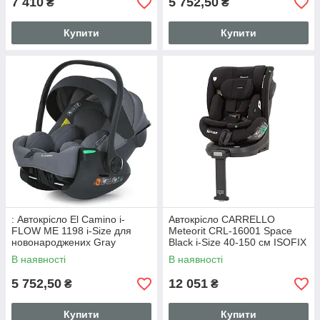
7 410
5 752,50
₴
₴
Купити
Купити
: Автокрісло El Camino i-
Автокрісло CARRELLO
FLOW ME 1198 i-Size для
Meteorit CRL-16001 Space
новонароджених Gray
Black i-Size 40-150 см ISOFIX
з поворотом і опорною
В наявності
В наявності
ніжкою
5 752,50
12 051
₴
₴
Купити
Купити