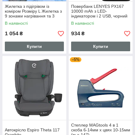
Жилетка з підігрівом із
Повербанк LENYES PX167
коміром Розміру L Жилетка з
10000 mAh з LED-
9 зонами нагрівання та 3
індикатором і 2 USB, чорний
режимами регулювання
В наявності
В наявності
температури
1 054
934
₴
₴
Купити
Купити
–5%
Степлер MAGtools 4 в 1
Автокрісло Espiro Theta 117
скоба 6-14мм x цвях 10-15мм
Graphite
(м-х-147)