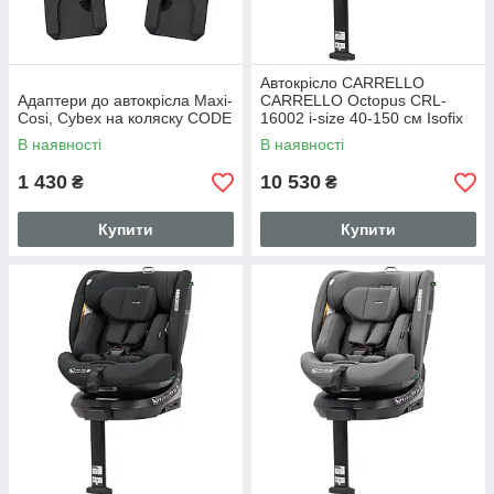
Автокрісло CARRELLO
Адаптери до автокрісла Maxi-
CARRELLO Octopus CRL-
Cosi, Cybex на коляску CODE
16002 i-size 40-150 см Isofix
Midnight Black, поворот,
В наявності
В наявності
опорна стійка
1 430
10 530
₴
₴
Купити
Купити