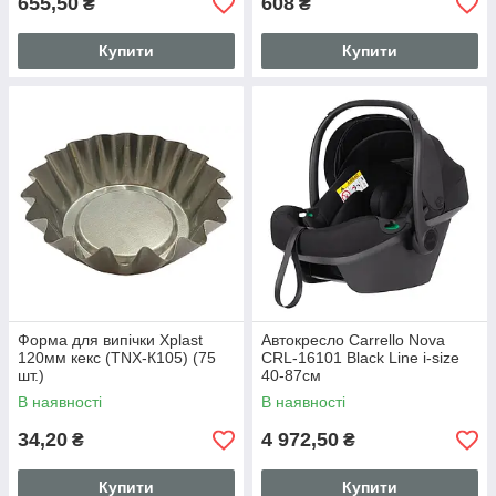
655,50
608
₴
₴
Купити
Купити
Форма для випічки Xplast
Автокресло Carrello Nova
120мм кекс (TNX-К105) (75
CRL-16101 Black Line i-size
шт.)
40-87см
В наявності
В наявності
34,20
4 972,50
₴
₴
Купити
Купити