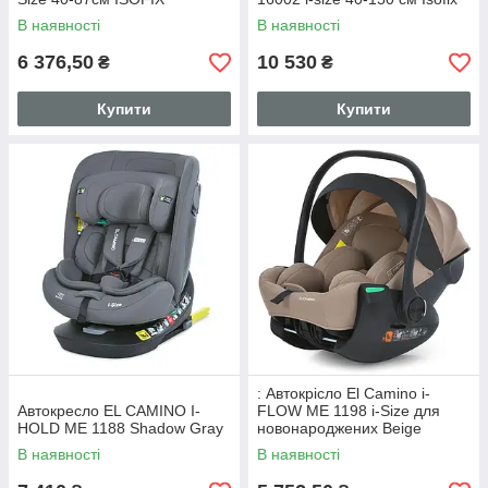
Sandstone Beig, поворот,
В наявності
В наявності
опорна стійка
6 376,50
10 530
₴
₴
Купити
Купити
: Автокрісло El Camino i-
Автокресло EL CAMINO I-
FLOW ME 1198 i-Size для
HOLD ME 1188 Shadow Gray
новонароджених Beige
В наявності
В наявності