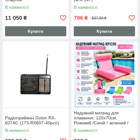
В наявності
В наявності
11 050
796
₴
₴
837,90 ₴
Купити
Купити
Надувний матрац для
Радіоприймач Golon RX-
плавання, 120х70см,
607AC (173-RX607-40pcn)
Рожевий /Синій / зелений /
Водне крісло для плавання /
В наявності
В наявності
Складний матрац для
купання