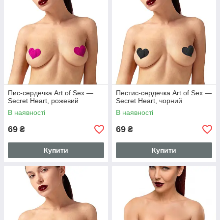
Пис-сердечка Art of Sex —
Пестис-сердечка Art of Sex —
Secret Heart, рожевий
Secret Heart, чорний
В наявності
В наявності
69
69
₴
₴
Купити
Купити