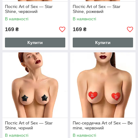
Постіс Art of Sex — Star
Постіс Art of Sex — Star
Shine, червоний
Shine, рожевий
В наявності
В наявності
169
169
₴
₴
Купити
Купити
Постіс Art of Sex — Star
Пис-сердечка Art of Sex — Be
Shine, чорний
mine, червоний
В наявності
В наявності