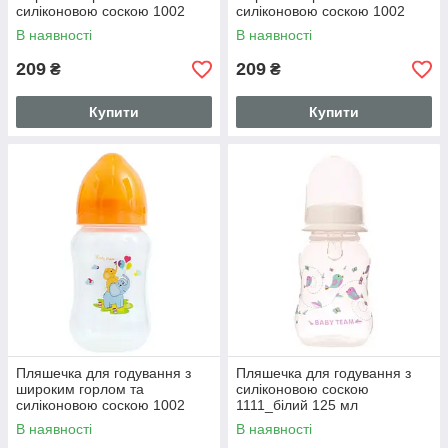
силіконовою соскою 1002
силіконовою соскою 1002
жовтий 250 мл
зелений 250 мл
В наявності
В наявності
209
209
₴
₴
Купити
Купити
Пляшечка для годування з
Пляшечка для годування з
широким горлом та
силіконовою соскою
силіконовою соскою 1002
1111_білий 125 мл
помаранчевий 250 мл
В наявності
В наявності