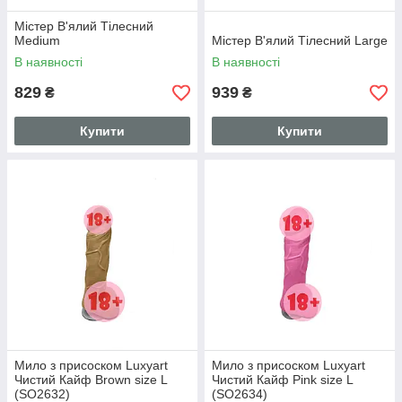
Містер В'ялий Тілесний
Medium
Містер В'ялий Тілесний Large
В наявності
В наявності
829
939
₴
₴
Купити
Купити
Мило з присоском Luxyart
Мило з присоском Luxyart
Чистий Кайф Brown size L
Чистий Кайф Pink size L
(SO2632)
(SO2634)