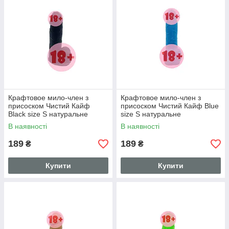
Крафтовое мило-член з
Крафтовое мило-член з
присоском Чистий Кайф
присоском Чистий Кайф Blue
Black size S натуральне
size S натуральне
В наявності
В наявності
189
189
₴
₴
Купити
Купити