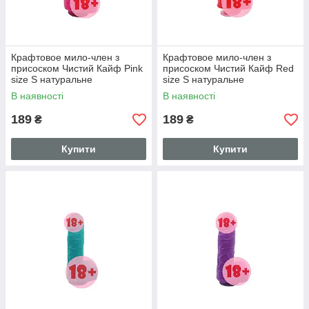
Крафтовое мило-член з
Крафтовое мило-член з
присоском Чистий Кайф Pink
присоском Чистий Кайф Red
size S натуральне
size S натуральне
В наявності
В наявності
189
189
₴
₴
Купити
Купити