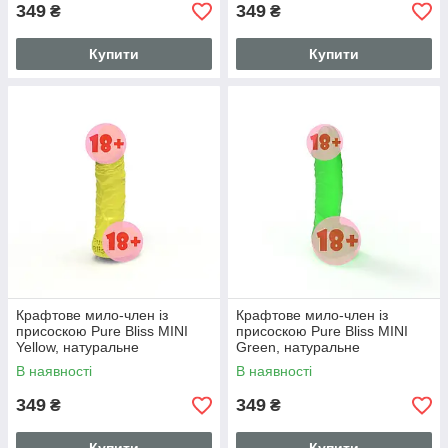
349
349
₴
₴
Купити
Купити
Крафтове мило-член із
Крафтове мило-член із
присоскою Pure Bliss MINI
присоскою Pure Bliss MINI
Yellow, натуральне
Green, натуральне
В наявності
В наявності
349
349
₴
₴