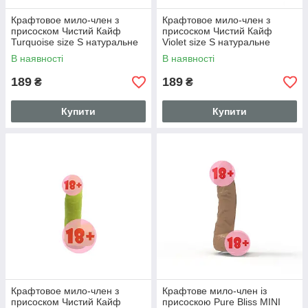
Крафтовое мило-член з
Крафтовое мило-член з
присоском Чистий Кайф
присоском Чистий Кайф
Turquoise size S натуральне
Violet size S натуральне
В наявності
В наявності
189
189
₴
₴
Купити
Купити
Крафтовое мило-член з
Крафтове мило-член із
присоском Чистий Кайф
присоскою Pure Bliss MINI