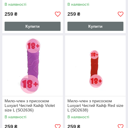
В наявності
В наявності
259
259
₴
₴
Купити
Купити
Мило-член з присоском
Мило-член з присоском
Luxyart Чистий Кайф Violet
Luxyart Чистий Кайф Red size
size L (SO2636)
L (SO2638)
В наявності
В наявності
259
259
₴
₴