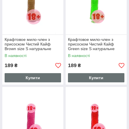
Крафтовое мило-член з
Крафтовое мило-член з
присоском Чистий Кайф
присоском Чистий Кайф
Brown size S натуральне
Green size S натуральне
В наявності
В наявності
189
189
₴
₴
Купити
Купити