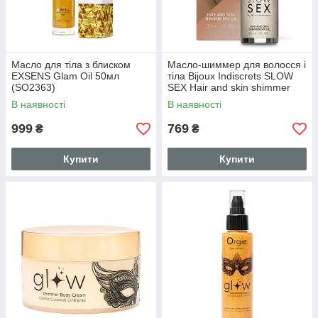
Масло для тіла з блиском
Масло-шиммер для волосся і
EXSENS Glam Oil 50мл
тіла Bijoux Indiscrets SLOW
(SO2363)
SEX Hair and skin shimmer
dry oil
В наявності
В наявності
999
769
₴
₴
Купити
Купити