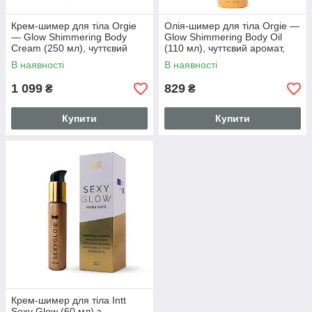
Крем-шимер для тіла Orgie
Олія-шимер для тіла Orgie —
— Glow Shimmering Body
Glow Shimmering Body Oil
Cream (250 мл), чуттєвий
(110 мл), чуттєвий аромат,
аромат, зволоження
зволоження
В наявності
В наявності
1 099
829
₴
₴
Купити
Купити
Крем-шимер для тіла Intt
Sexy Glow (60 мл) з