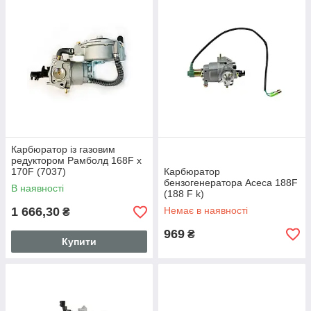
Карбюратор із газовим
редуктором Рамболд 168F x
170F (7037)
Карбюратор
бензогенератора Асеса 188F
В наявності
(188 F k)
1 666,30
Немає в наявності
₴
969
₴
Купити