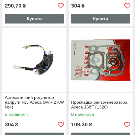
290,70
304
₴
₴
Купити
Купити
Автоматичний регулятор
напруги №3 Асеса (AVR 2 KW
Прокладки бензогенератора
№4)
Асеса 168F (1326)
В наявності
В наявності
304
108,30
₴
₴