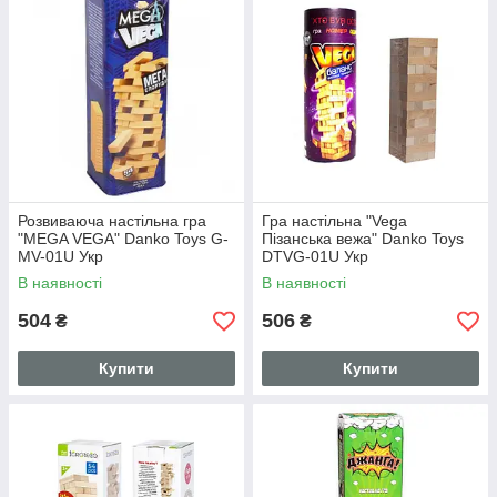
Розвиваюча настільна гра
Гра настільна "Vega
"MEGA VEGA" Danko Toys G-
Пізанська вежа" Danko Toys
MV-01U Укр
DTVG-01U Укр
В наявності
В наявності
504
506
₴
₴
Купити
Купити