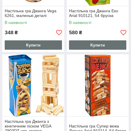
Настільна гра Джанга Vega
Настільна гра Джанга Еко
6261, маленькі деталі
Arial 910121, 54 бруска
В наявності
В наявності
348
580
₴
₴
Купити
Купити
Настільна гра Джанга з
кінетичним піском VEGA
Настільна гра Супер вежа
7903DT укр. мовою
Дженга Arial 910114, 54 блоки