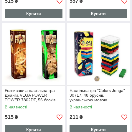
515
557
₴
₴
Купити
Купити
Розвиваюча настільна гра
Настільна гра "Colors Jenga"
Джанга VEGA POWER
30717, 48 брусків,
TOWER 7802DT, 56 блоків
українською мовою
В наявності
В наявності
515
211
₴
₴
Купити
Купити