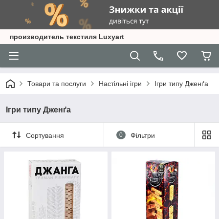
производитель текстиля Luxyart
Товари та послуги
Настільні ігри
Ігри типу Дженґа
Ігри типу Дженґа
Сортування
0
Фільтри