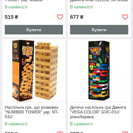
В наявності
В наявності
515
677
₴
₴
Купити
Купити
Настільна гра, що розвиває
Дитяча настільна гра Дженга
"NUMBER TOWER" укр. NT-
"VEGA COLOR" GVC-01U
01U
різнобарвна
В наявності
В наявності