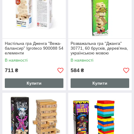
Настільна гра Дженга "Вежа-
Розважальна гра "Джанга"
балансир" Igroteco 900088 54
30771, 60 брусків, дерев'яна,
елементи
українською мовою
В наявності
В наявності
711
584
₴
₴
Купити
Купити