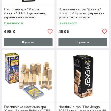
Настільна гра "Мафія
Розважальна гра "Джанга"
Джанга" 30719 дерев'яна,
30770, 54 бруски, дерев'яна,
українською мовою
українською мовою
В наявності
В наявності
498
498
₴
₴
Купити
Купити
Розвиваюча настільна гра
Настільна гра "Fire Jenga"
"Crazy Balance Building" CBB-
30848 українською мовою 48