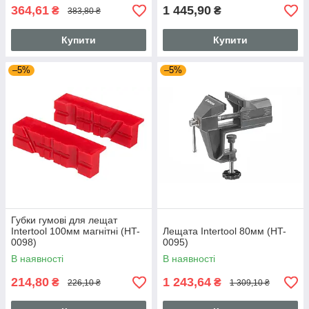
364,61
1 445,90
₴
₴
383,80 ₴
Купити
Купити
–5%
–5%
Губки гумові для лещат
Intertool 100мм магнітні (HT-
Лещата Intertool 80мм (HT-
0098)
0095)
В наявності
В наявності
214,80
1 243,64
₴
₴
226,10 ₴
1 309,10 ₴