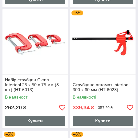
–5%
Набір струбцин G-тип
Intertool 25 x 50 x 75 мм (3
Струбцина автомат Intertool
шт.) (HT-6013)
300 х 60 мм (HT-6023)
В наявності
В наявності
262,20
339,34
₴
₴
357,20 ₴
Купити
Купити
–5%
–5%