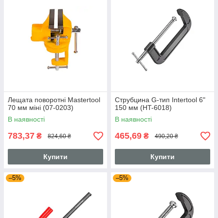
Лещата поворотні Mastertool
Струбцина G-тип Intertool 6"
70 мм міні (07-0203)
150 мм (HT-6018)
В наявності
В наявності
783,37
465,69
₴
₴
824,60 ₴
490,20 ₴
Купити
Купити
–5%
–5%