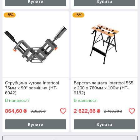
Купити
Купити
–5%
–5%
Струбцина кутова Intertool
Верстат-лещата Intertool 565
75мм x 90° зовнішня (HT-
x 200 x 760мм x 100кг (HT-
6042)
6192)
В наявності
В наявності
864,60
2 622,66
₴
₴
910,10 ₴
2 760,70 ₴
Купити
Купити