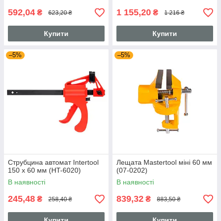
592,04
1 155,20
₴
₴
623,20 ₴
1 216 ₴
Купити
Купити
–5%
–5%
Струбцина автомат Intertool
Лещата Mastertool міні 60 мм
150 х 60 мм (HT-6020)
(07-0202)
В наявності
В наявності
245,48
839,32
₴
₴
258,40 ₴
883,50 ₴
Купити
Купити