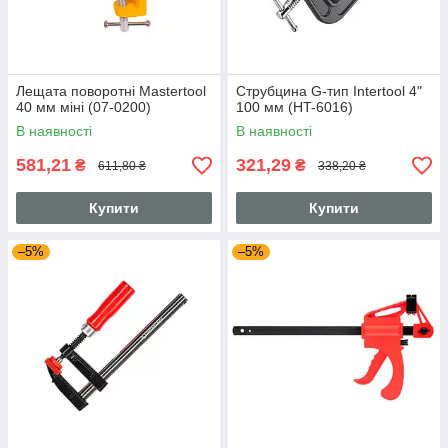
Лещата поворотні Mastertool
Струбцина G-тип Intertool 4"
40 мм міні (07-0200)
100 мм (HT-6016)
В наявності
В наявності
581,21
321,29
₴
₴
611,80 ₴
338,20 ₴
Купити
Купити
–5%
–5%