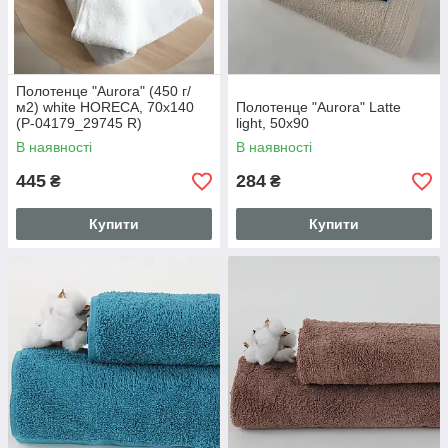
Полотенце "Aurora" (450 г/
м2) white HORECA, 70x140
Полотенце "Aurora" Latte
(Р-04179_29745 R)
light, 50x90
В наявності
В наявності
445
284
₴
₴
Купити
Купити