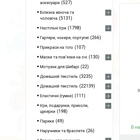
527
аскесуари
Білизна жіноча та
5131
чоловіча
1798
Настільні ігри
266
Гартери, чокери, портупеї
107
Прикраси на тіло
130
Маски та пов'язки на очі
22
Мотузки для Шибарі
3235
Домашній текстиль
22139
Домашній текстиль
111
Еластичні (гумки)
Ігри, подарунки, приколи,
198
цукерки
49
Парики
В н
26
Наручники та браслети