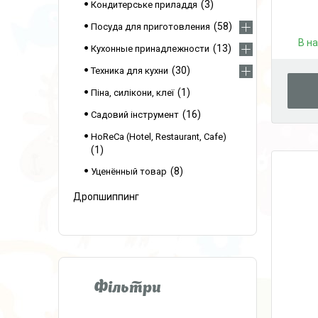
3
Кондитерське приладдя
58
Посуда для приготовления
В н
13
Кухонные принадлежности
30
Техника для кухни
1
Піна, силікони, клеї
16
Садовий інструмент
HoReCa (Hotel, Restaurant, Cafe)
1
8
Уценённый товар
Дропшиппинг
Фільтри