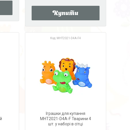
Купити
MHT2021-D4A-F4
Іграшки для купання
й
MHT2021-D4A-F Тварини 4
шт. у наборі в сітці