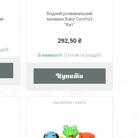
Водний розвивальний
ий
килимок Baby Comfort
"Кит"
292,50 ₴
здріб
В наявності
Оптом і в роздріб
Купити
MHT2021-D4A-F2