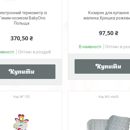
лектронний термометр із
Козирек для купання
'яким носиком BabyOno
малюка Хрюшка рожев
Польща
97,50 ₴
370,50 ₴
В наявності
Оптом і в ро
аявності
Оптом і в роздріб
Купити
Купити
МГ-Т02
MG-sko05