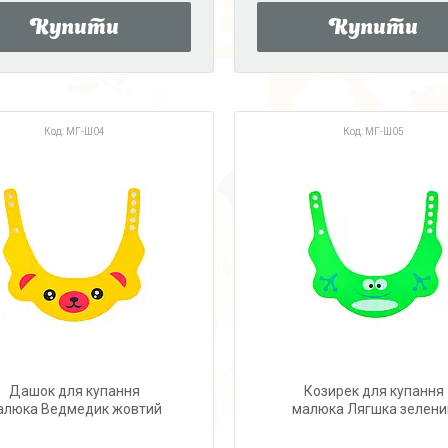
Купити
Купити
МГ-Ш04
МГ-Ш05
Дашок для купання
Козирек для купання
алюка Ведмедик жовтий
малюка Лягшка зелени