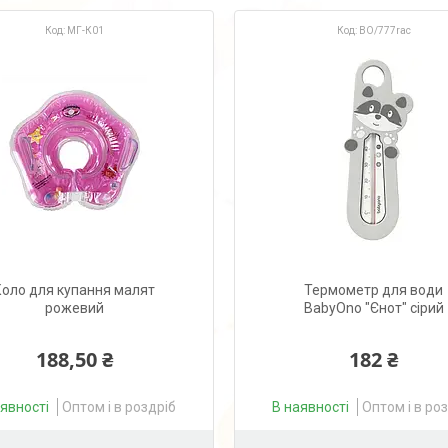
МГ-К01
BO/777rac
Коло для купання малят
Термометр для води
рожевий
BabyOno "Єнот" сірий
188,50 ₴
182 ₴
аявності
Оптом і в роздріб
В наявності
Оптом і в ро