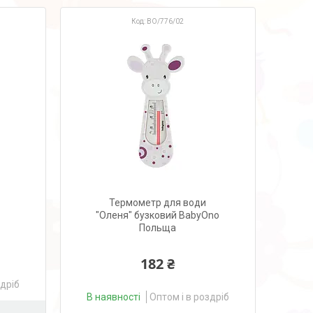
ВО/776/02
Термометр для води
"Оленя" бузковий BabyOno
Польща
182 ₴
здріб
В наявності
Оптом і в роздріб