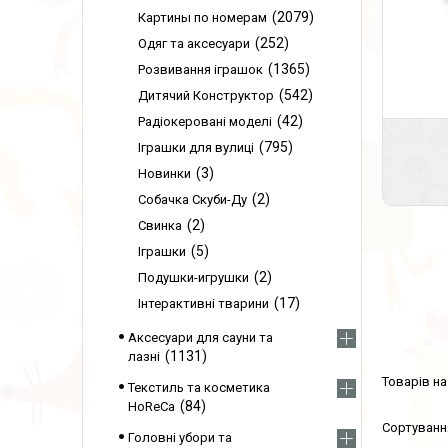
2079
Картины по номерам
252
Одяг та аксесуари
1365
Розвивання іграшок
542
Дитячий Конструктор
42
Радіокеровані моделі
795
Іграшки для вулиці
3
Новинки
2
Собачка Скуби-Ду
2
Свинка
5
Іграшки
2
Подушки-игрушки
17
Інтерактивні тварини
Аксесуари для сауни та
1131
лазні
Текстиль та косметика
84
HoReCa
Головні убори та