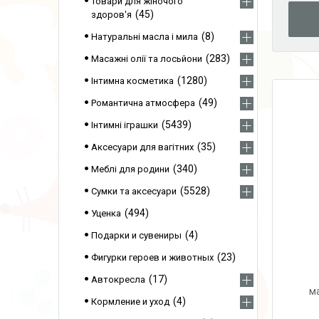
Товари для жіночого
45
здоров'я
8
Натуральні масла і мила
283
Масажні олії та лосьйони
1280
Інтимна косметика
49
Романтична атмосфера
5439
Інтимні іграшки
35
Аксесуари для вагітних
340
Меблі для родини
5528
Сумки та аксесуари
494
Уценка
4
Подарки и сувениры
23
Фигурки героев и животных
17
Автокресла
м
4
Кормление и уход