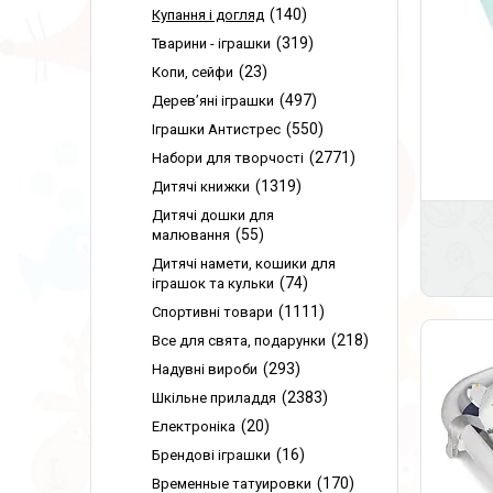
140
Купання і догляд
319
Тварини - іграшки
23
Копи, сейфи
497
Дерев’яні іграшки
550
Іграшки Антистрес
2771
Набори для творчості
1319
Дитячі книжки
Дитячі дошки для
55
малювання
Дитячі намети, кошики для
74
іграшок та кульки
1111
Спортивні товари
218
Все для свята, подарунки
293
Надувні вироби
2383
Шкільне приладдя
20
Електроніка
16
Брендові іграшки
170
Временные татуировки