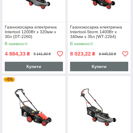
Газонокосарка електрична
Газонокосарка електрична
Intertool 1200Вт x 320мм x
Intertool-Storm 1400Вт x
30л (DT-2260)
340мм x 35л (WT-2264)
В наявності
В наявності
4 884,33
8 023,22
₴
₴
5 141,40 ₴
8 445,50 ₴
Купити
Купити
–5%