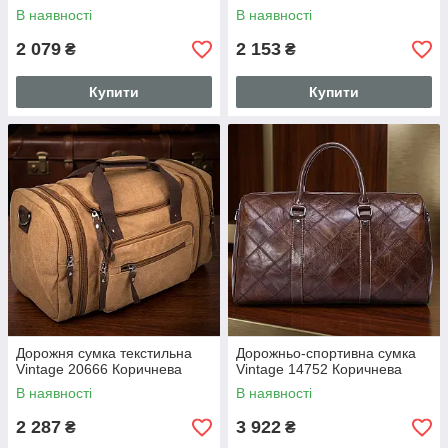
В наявності
В наявності
2 079
2 153
₴
₴
Купити
Купити
Дорожня сумка текстильна
Дорожньо-спортивна сумка
Vintage 20666 Коричнева
Vintage 14752 Коричнева
В наявності
В наявності
2 287
3 922
₴
₴