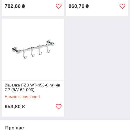
782,80
860,70
₴
₴
Вішалка FZB WT-456-6 гачків
CP (9A162-003)
Немає в наявності
953,80
₴
Про нас