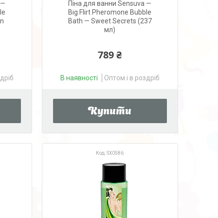
 —
Піна для ванни Sensuva —
le
Big Flirt Pheromone Bubble
on
Bath — Sweet Secrets (237
мл)
789 ₴
здріб
В наявності
Оптом і в роздріб
Купити
SX0586