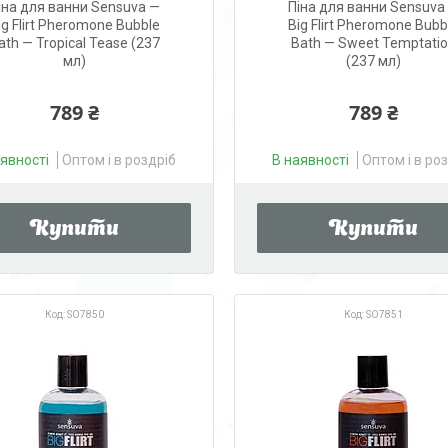
іна для ванни Sensuva —
Піна для ванни Sensuva
ig Flirt Pheromone Bubble
Big Flirt Pheromone Bubb
ath — Tropical Tease (237
Bath — Sweet Temptati
мл)
(237 мл)
789 ₴
789 ₴
аявності
Оптом і в роздріб
В наявності
Оптом і в ро
Купити
Купити
SO7850
SO7851