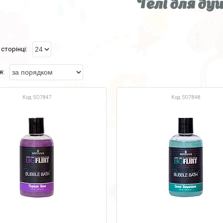
Гелі для ду
SO7847
SO7848