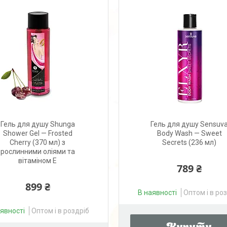
Гель для душу Shunga
Гель для душу Sensuv
Shower Gel — Frosted
Body Wash — Sweet
Cherry (370 мл) з
Secrets (236 мл)
рослинними оліями та
вітаміном Е
789 ₴
899 ₴
В наявності
Оптом і в ро
аявності
Оптом і в роздріб