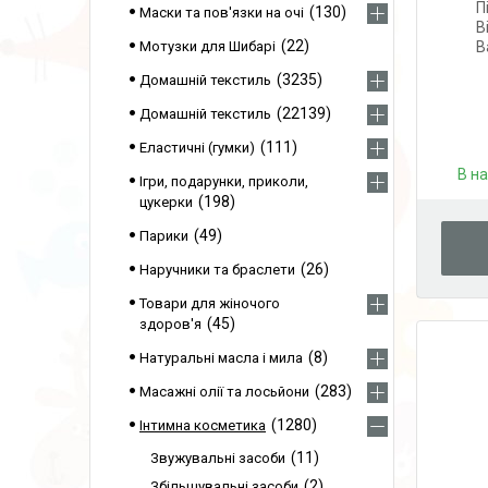
П
130
Маски та пов'язки на очі
B
22
Мотузки для Шибарі
B
3235
Домашній текстиль
22139
Домашній текстиль
111
Еластичні (гумки)
В н
Ігри, подарунки, приколи,
198
цукерки
49
Парики
26
Наручники та браслети
Товари для жіночого
45
здоров'я
8
Натуральні масла і мила
283
Масажні олії та лосьйони
1280
Інтимна косметика
11
Звужувальні засоби
2
Збільшувальні засоби