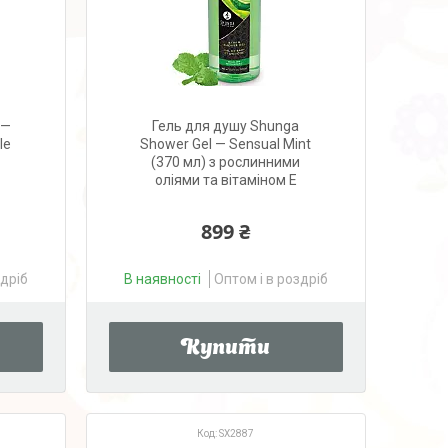
 —
Гель для душу Shunga
le
Shower Gel — Sensual Mint
(370 мл) з рослинними
оліями та вітаміном Е
899 ₴
здріб
В наявності
Оптом і в роздріб
Купити
SX2887