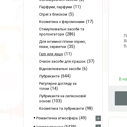
11
Парфуми, парфуми
5
Спреї з блиском
17
Косметика з феромонами
Стимулювальні засоби та
286
пролонгатори
П
B
Для інтимної гігієни спрею,
B
35
пінки, серветки
11
Гелі для душу
37
Очисні засоби для іграшок
6
Відновлювальні засоби
644
Лубриканти
В н
Регулярне догляду за
14
тілом
Лубриканти на силіконовій
103
основі
98
Косметика та лубриканти
49
Романтична атмосфера
5439
Інтимні іграшки