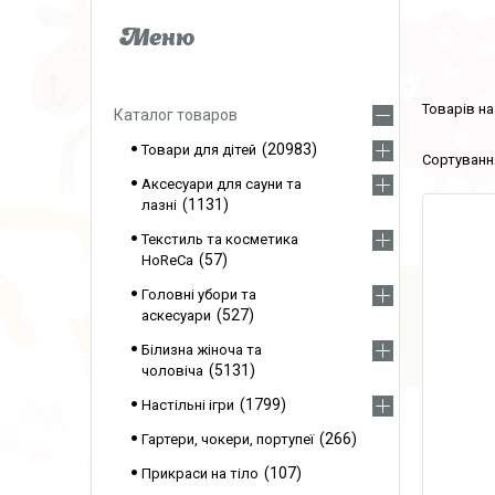
Каталог товаров
20983
Товари для дітей
Аксесуари для сауни та
1131
лазні
Текстиль та косметика
57
HoReCa
Головні убори та
527
аскесуари
Білизна жіноча та
5131
чоловіча
1799
Настільні ігри
266
Гартери, чокери, портупеї
107
Прикраси на тіло