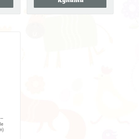
Купити
 —
le
л)