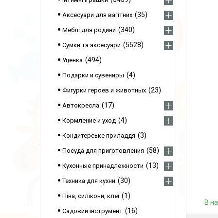
35
Аксесуари для вагітних
340
Меблі для родини
5528
Сумки та аксесуари
494
Уценка
4
Подарки и сувениры
23
Фигурки героев и животных
17
Автокресла
4
Кормление и уход
3
Кондитерське приладдя
58
Посуда для приготовления
13
Кухонные принадлежности
30
Техника для кухни
1
Піна, силікони, клеї
В н
16
Садовий інструмент