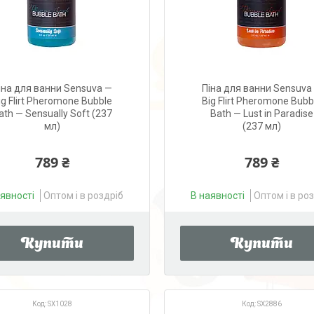
іна для ванни Sensuva —
Піна для ванни Sensuva
ig Flirt Pheromone Bubble
Big Flirt Pheromone Bubb
ath — Sensually Soft (237
Bath — Lust in Paradise
мл)
(237 мл)
789 ₴
789 ₴
аявності
Оптом і в роздріб
В наявності
Оптом і в ро
Купити
Купити
SX1028
SX2886