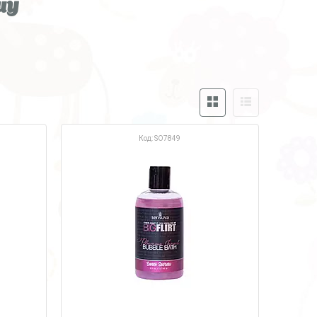
шу
SO7849