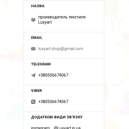
производитель текстиля
Luxyart
luxyart.shop@gmail.com
+380506674067
+380506674067
instagram
@Luxyart.in.ua