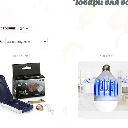
Товари для д
AXON80
LY577