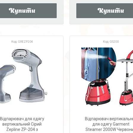
Купити
Купити
GREZP204
GS200
Відпарювач для одягу
Відпарювач вертикальн
вертикальний Сірий
для одягу Garment
Zepline ZP-204 з
Steamer 2000W Червон