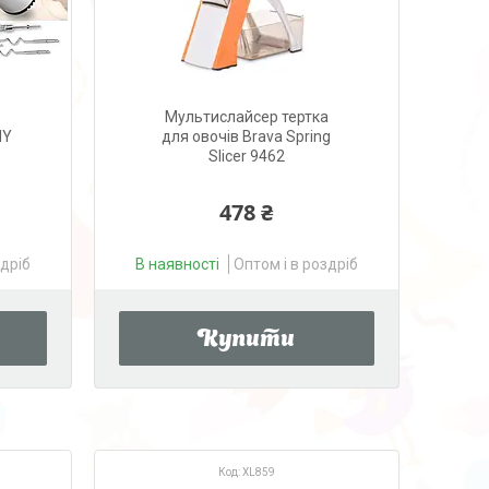
Мультислайсер тертка
NY
для овочів Brava Spring
Slicer 9462
478 ₴
здріб
В наявності
Оптом і в роздріб
Купити
XL859