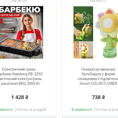
RB2292
NN5217
Електричний гриль-
Генератор мильних
арбекю Rainberg RB-2292
бульбашок у формі
астільний електрогриль
соняшника з підсвітко
з решіткою BBQ 3000 Вт
Seven COLOR FLOWER
1 428 ₴
738 ₴
аявності
Оптом і в роздріб
В наявності
Оптом і в ро