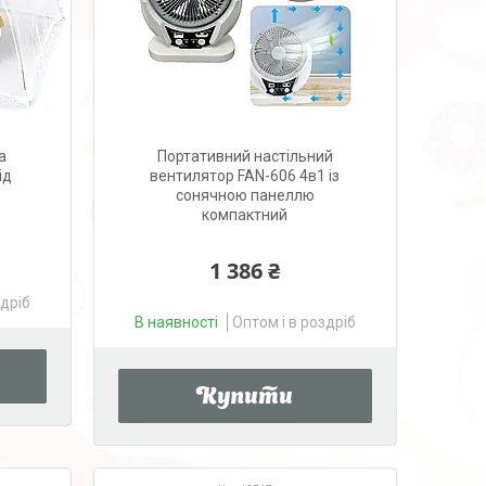
а
Портативний настільний
ід
вентилятор FAN-606 4в1 із
сонячною панеллю
компактний
1 386 ₴
здріб
В наявності
Оптом і в роздріб
Купити