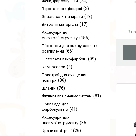
24
Фени, фарбопульти
н
2
Верстати стаціонарні
19
Зварювальні апарати
17
Витратні матеріали
В н
Аксесуари до
155
електроінстументу
Пістолети для змащування та
66
розпилення
99
Пістолети лакофарбові
9
Компресори
Пристрої для очищення
36
повітря
76
Шланги
81
Фітинги для пневмосистем
Приладдя для
41
фарбопультів
Аксесуари для
36
пневмоінструменту
26
Крани повітряні