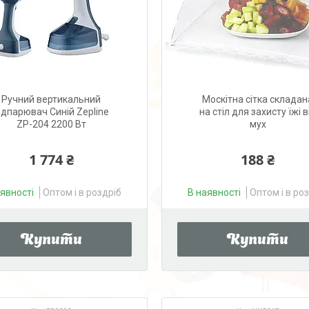
Ручний вертикальний
Москітна сітка складан
ідпарювач Синій Zepline
на стіл для захисту їжі в
ZP-204 2200 Вт
мух
1 774 ₴
188 ₴
аявності
Оптом і в роздріб
В наявності
Оптом і в ро
Купити
Купити