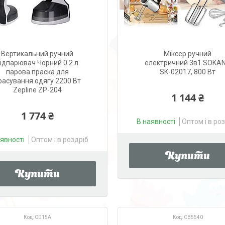
Вертикальний ручний
Міксер ручний
ідпарювач Чорний 0.2 л
електричний 3в1 SOKA
парова праска для
SK-02017, 800 Вт
расування одягу 2200 Вт
Zepline ZP-204
1 144 ₴
1 774 ₴
В наявності
Оптом і в ро
аявності
Оптом і в роздріб
Купити
Купити
CD15A
CB5540