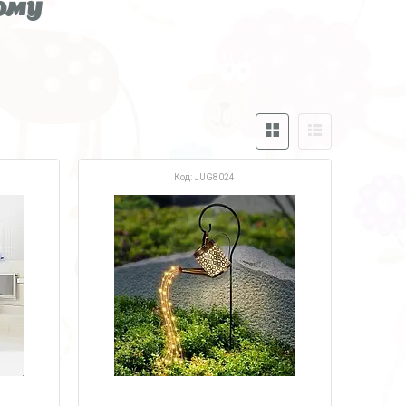
ому
JUG8024