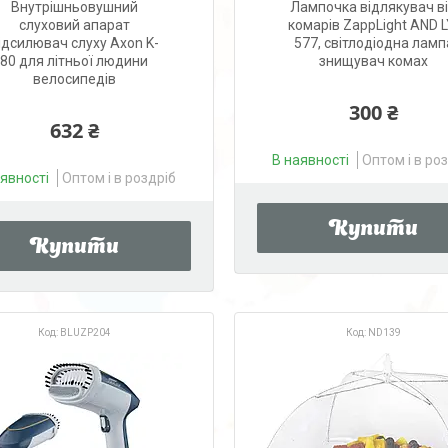
Внутрішньовушний
Лампочка відлякувач в
слуховий апарат
комарів ZappLight AND L
ідсилювач слуху Axon K-
577, світлодіодна ламп
80 для літньої людини
знищувач комах
велосипедів
300 ₴
632 ₴
В наявності
Оптом і в ро
аявності
Оптом і в роздріб
Купити
Купити
BLUZP204
ND139