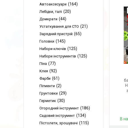
164
Автоаксесуари
20
Лебідки, талі
44
Домкрати
21
Устаткування для СТО
65
Зарядний пристрій
145
Головки
125
Набори ключів
125
Набори інструментів
77
Піна
92
Клея
61
Фарби
б
Н
2
Пігменти
29
Грунтовки
30
Герметик
186
Огородний інструмент
134
Садовий інструмент
В н
115
Пістолети, зрошувачі