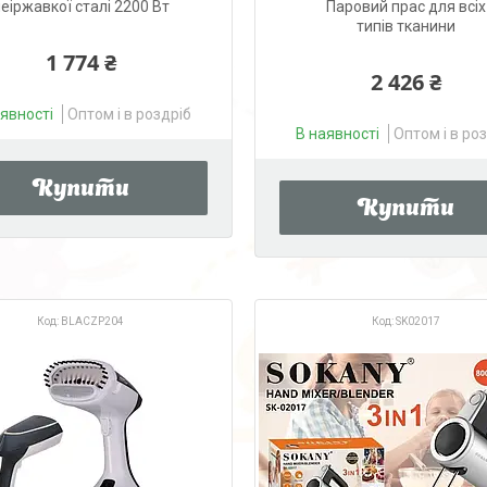
еіржавкої сталі 2200 Вт
Паровий прас для всіх
типів тканини
1 774 ₴
2 426 ₴
аявності
Оптом і в роздріб
В наявності
Оптом і в ро
Купити
Купити
BLACZP204
SK02017