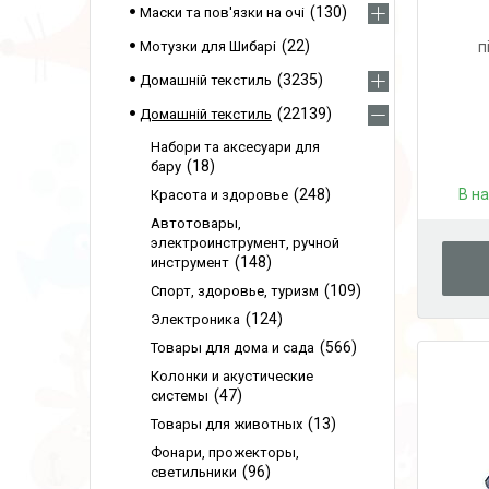
130
Маски та пов'язки на очі
22
Мотузки для Шибарі
п
3235
Домашній текстиль
22139
Домашній текстиль
Набори та аксесуари для
18
бару
248
В н
Красота и здоровье
Автотовары,
электроинструмент, ручной
148
инструмент
109
Спорт, здоровье, туризм
124
Электроника
566
Товары для дома и сада
Колонки и акустические
47
системы
13
Товары для животных
Фонари, прожекторы,
96
светильники