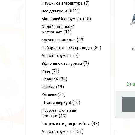
7
Наушники и гарнитура
511
Все для кухни
15
Малярний інструмент
Оздоблювальний
11
інструмент
43
Кухонне приладдя
80
Набори столових приладів
в
7
Автоінструмент
7
Відпочинок та туризм
71
Рівні
32
Правила
В н
19
Лінійки
51
Кутники
16
Штангенциркулі
Лазерні та оптичні
43
прилади
48
Інструменти для розмітки
151
Автоінструмент