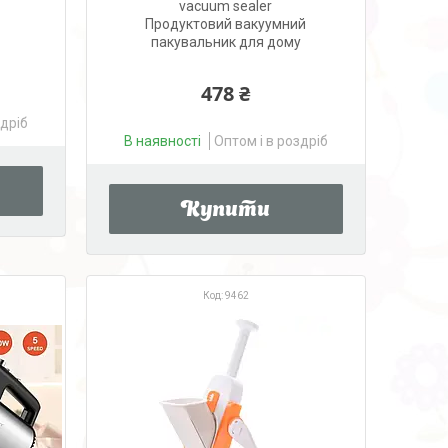
vacuum sealer
Продуктовий вакуумний
пакувальник для дому
478 ₴
здріб
В наявності
Оптом і в роздріб
Купити
9462