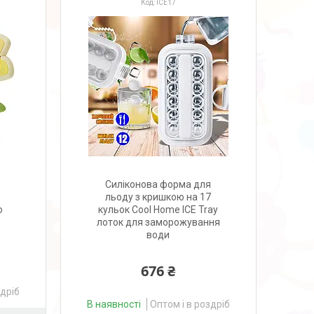
ICE17
Силіконова форма для
льоду з кришкою на 17
ю
кульок Cool Home ICE Tray
лоток для заморожування
води
676 ₴
здріб
В наявності
Оптом і в роздріб