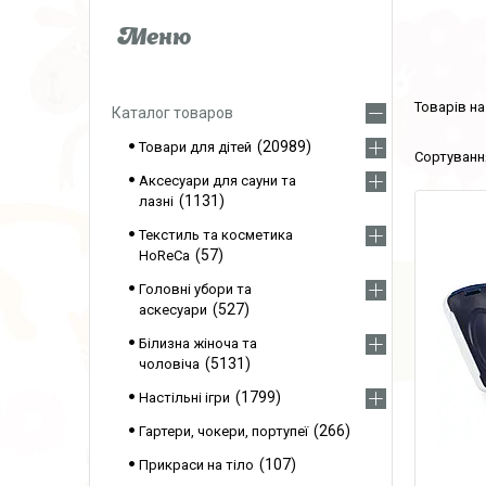
Каталог товаров
20989
Товари для дітей
Аксесуари для сауни та
1131
лазні
Текстиль та косметика
57
HoReCa
Головні убори та
527
аскесуари
Білизна жіноча та
5131
чоловіча
1799
Настільні ігри
266
Гартери, чокери, портупеї
107
Прикраси на тіло