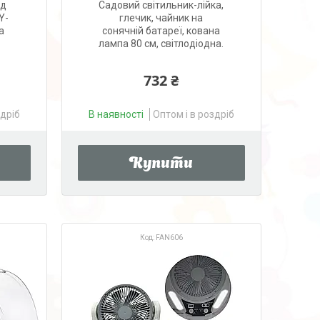
ід
Садовий світильник-лійка,
Y-
глечик, чайник на
а
сонячній батареї, кована
лампа 80 см, світлодіодна.
732 ₴
здріб
В наявності
Оптом і в роздріб
Купити
FAN606