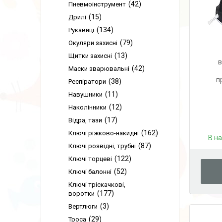
42
Пневмоінструмент
15
Дрилі
134
Рукавиці
79
Окуляри захисні
13
Щитки захисні
в
42
Маски зварювальні
п
38
Респіратори
11
Навушники
12
Наколінники
17
Відра, тази
162
Ключі ріжково-накидні
В н
87
Ключі розвідні, трубні
122
Ключі торцеві
52
Ключі балонні
Ключі тріскачкові,
177
воротки
3
Вертлюги
29
Троса