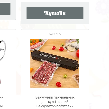
Купити
37372
ий
Вакуумний пакувальник
для кухні чорний
ий
Вакууматор побутовий