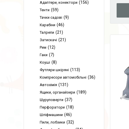
156
Адаптери, конектори
59
Тенти
9
Тачки садові
46
Карабіни
21
Талрепи
21
Затискачі
12
Рим
7
Гаки
8
Коуші
113
Футляри шкіряні
36
Компресори автомобільні
131
Автохімія
189
Ящики, органайзери
37
Шуруповерти
18
Перфоратори
46
Шліфмашини
32
Пили, лобзики