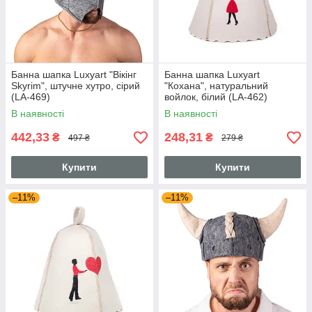
Банна шапка Luxyart "Вікінг
Банна шапка Luxyart
Skyrim", штучне хутро, сірий
"Кохана", натуральний
(LA-469)
войлок, білий (LA-462)
В наявності
В наявності
442,33
248,31
₴
₴
497 ₴
279 ₴
Купити
Купити
–11%
–11%