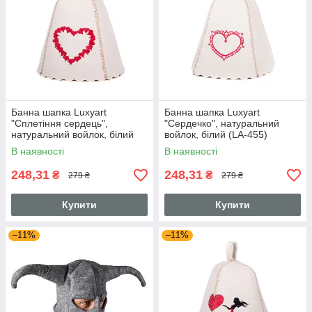
Банна шапка Luxyart
Банна шапка Luxyart
"Сплетіння сердець",
"Сердечко", натуральний
натуральний войлок, білий
войлок, білий (LA-455)
(LA-457)
В наявності
В наявності
248,31
248,31
₴
₴
279 ₴
279 ₴
Купити
Купити
–11%
–11%