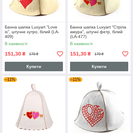
Банна шапка Luxyart "Love
Банна шапка Luxyart "Стріла
is", штучне хутро, білий (LA-
амура", штучні фетр, білий
409)
(LA-477)
В наявності
В наявності
151,30
151,30
₴
₴
170 ₴
170 ₴
Купити
Купити
–11%
–11%