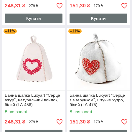
248,31
151,30
₴
₴
279 ₴
170 ₴
Купити
Купити
–11%
–11%
Банна шапка Luxyart "Серце
Банна шапка Luxyart "Серце
ажур", натуральний войлок,
з візерунком", штучне хутро,
білий (LA-456)
білий (LA-475)
В наявності
В наявності
248,31
151,30
₴
₴
279 ₴
170 ₴