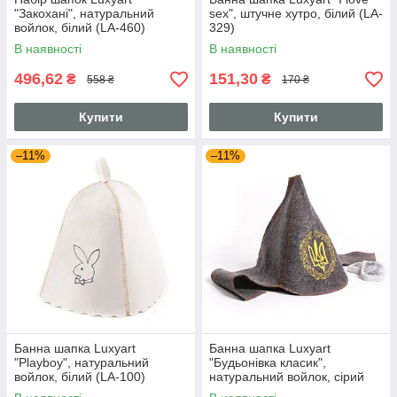
"Закохані", натуральний
sex", штучне хутро, білий (LA-
войлок, білий (LA-460)
329)
В наявності
В наявності
496,62
151,30
₴
₴
558 ₴
170 ₴
Купити
Купити
–11%
–11%
Банна шапка Luxyart
Банна шапка Luxyart
"Playboy", натуральний
"Будьонівка класик",
войлок, білий (LA-100)
натуральний войлок, сірий
(LA-059)