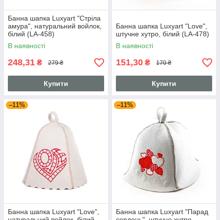
Банна шапка Luxyart "Стріла
амура", натуральний войлок,
Банна шапка Luxyart "Love",
білий (LA-458)
штучне хутро, білий (LA-478)
В наявності
В наявності
248,31
151,30
₴
₴
279 ₴
170 ₴
Купити
Купити
–11%
–11%
Банна шапка Luxyart "Love",
Банна шапка Luxyart "Парад
натуральний войлок, білий
сердець", штучне хутро,