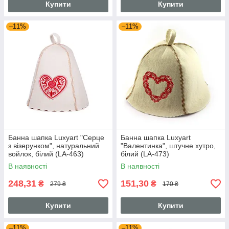
Купити
Купити
–11%
–11%
Банна шапка Luxyart "Серце
Банна шапка Luxyart
з візерунком", натуральний
"Валентинка", штучне хутро,
войлок, білий (LA-463)
білий (LA-473)
В наявності
В наявності
248,31
151,30
₴
₴
279 ₴
170 ₴
Купити
Купити
–11%
–11%