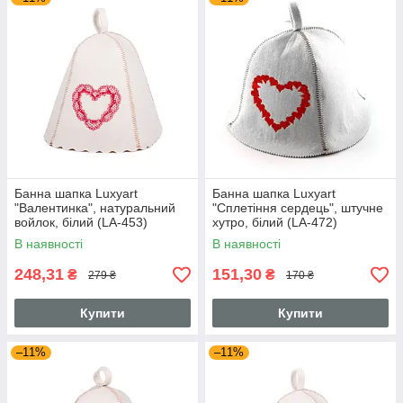
Банна шапка Luxyart
Банна шапка Luxyart
"Валентинка", натуральний
"Сплетіння сердець", штучне
войлок, білий (LA-453)
хутро, білий (LA-472)
В наявності
В наявності
248,31
151,30
₴
₴
279 ₴
170 ₴
Купити
Купити
–11%
–11%