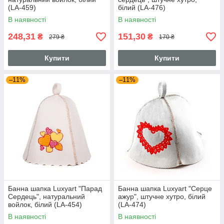
(LA-459)
білий (LA-476)
В наявності
В наявності
248,31
151,30
₴
₴
279 ₴
170 ₴
Купити
Купити
–11%
–11%
Банна шапка Luxyart "Парад
Банна шапка Luxyart "Серце
Сердець", натуральний
ажур", штучне хутро, білий
войлок, білий (LA-454)
(LA-474)
В наявності
В наявності