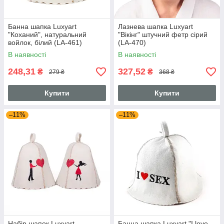
Банна шапка Luxyart
Лазнева шапка Luxyart
"Коханий", натуральний
"Вікінг" штучний фетр сірий
войлок, білий (LA-461)
(LA-470)
В наявності
В наявності
248,31
327,52
₴
₴
279 ₴
368 ₴
Купити
Купити
–11%
–11%
Набір шапок Luxyart
Банна шапка Luxyart "I love