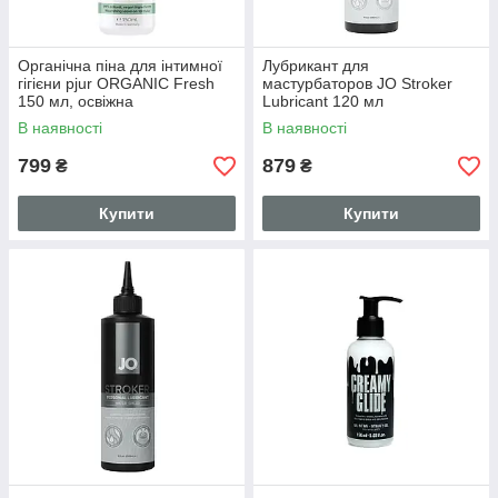
Органічна піна для інтимної
Лубрикант для
гігієни pjur ORGANIC Fresh
мастурбаторов JO Stroker
150 мл, освіжна
Lubricant 120 мл
В наявності
В наявності
799
879
₴
₴
Купити
Купити