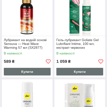
Лубрикант на водній основі
Гель-лубрикант Goliate Gel
Sensuva — Heat Wave
Lubrifiant Intime, 100 мл,
Warming 57 мл (SX2877)
екстракт червоних
водоростей, веган-френдлі
В наявності
В наявності
589
1 059
₴
₴
Купити
Купити