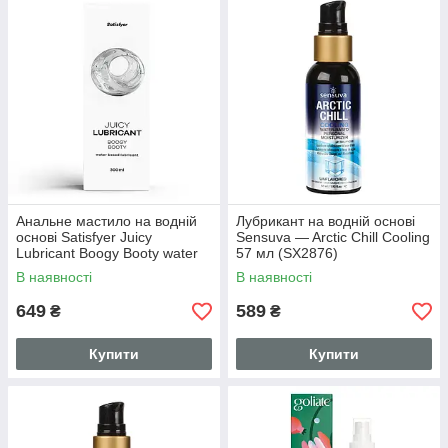
Анальне мастило на водній
Лубрикант на водній основі
основі Satisfyer Juicy
Sensuva — Arctic Chill Cooling
Lubricant Boogy Booty water
57 мл (SX2876)
based 300 мл
В наявності
В наявності
649
589
₴
₴
Купити
Купити