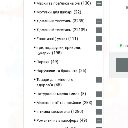
130
Маски та пов'язки на очі
а
22
Мотузки для Шибарі
3235
Домашній текстиль
22139
Домашній текстиль
111
Еластичні (гумки)
В н
Ігри, подарунки, приколи,
198
цукерки
49
Парики
26
Наручники та браслети
Товари для жіночого
45
здоров'я
8
Натуральні масла і мила
283
Масажні олії та лосьйони
1280
Інтимна косметика
49
Романтична атмосфера