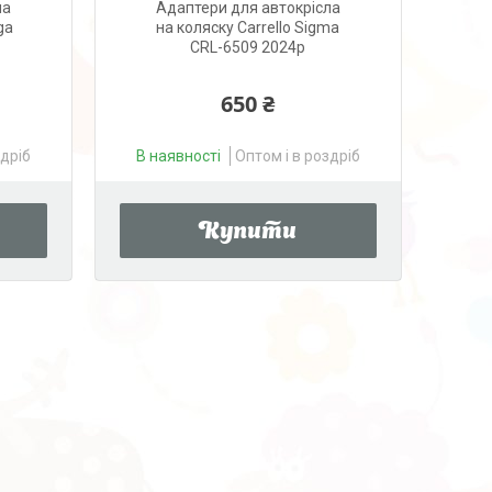
ла
Адаптери для автокрісла
ga
на коляску Carrello Sigma
CRL-6509 2024р
650 ₴
здріб
В наявності
Оптом і в роздріб
Купити