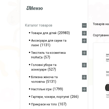
Каталог товаров
20983
Товари для дітей
Аксесуари для сауни та
1131
лазні
Текстиль та косметика
57
HoReCa
Головні убори та
527
аскесуари
Білизна жіноча та
5131
чоловіча
1799
Настільні ігри
266
Гартери, чокери, портупеї
107
Прикраси на тіло