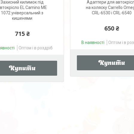
Захисний килимок під
Адаптери для автокріс
втокрісло EL Camino ME
на коляску Carrello Ome
1072 універсальний з
CRL-6530 і CRL-6540
кишенями
650 ₴
715 ₴
В наявності
Оптом і в ро
аявності
Оптом і в роздріб
Купити
Купити