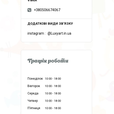
+380506674067
instagram
@Luxyart.in.ua
Графік роботи
Понеділок
10:00
18:00
Вівторок
10:00
18:00
Середа
10:00
18:00
Четвер
10:00
18:00
Пʼятниця
10:00
18:00