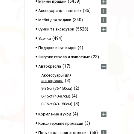
5439
Інтимні іграшки
35
Аксесуари для вагітних
340
Меблі для родини
5528
Сумки та аксесуари
494
Уценка
4
Подарки и сувениры
23
Фигурки героев и животных
17
Автокресла
Аксессуары для
3
автокресел
2
9-36кг (76-150см)
4
0-15кг (40-87см)
8
0-36кг (40-150см)
4
Кормление и уход
3
Кондитерське приладдя
58
Посуда для приготовления