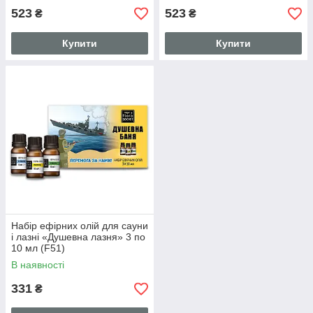
523
523
₴
₴
Купити
Купити
Набір ефірних олій для сауни
і лазні «Душевна лазня» 3 по
10 мл (F51)
В наявності
331
₴