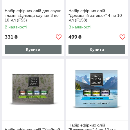
Набір ефірних олій для сауни
Набір ефірних олій
і лазні «Цілюща сауна» 3 по
"Домашній затишок" 4 по 10
10 мл (F53)
мл (F158)
В наявності
В наявності
331
499
₴
₴
Купити
Купити
Набір ефірних олій
Набір ефірних олій "Хвойний
"Блаженство" 4 по 10 мл