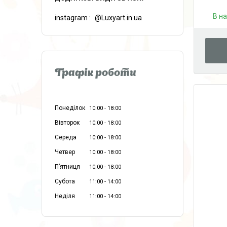
В н
instagram
@Luxyart.in.ua
Графік роботи
Понеділок
10:00
18:00
Вівторок
10:00
18:00
Середа
10:00
18:00
Четвер
10:00
18:00
Пʼятниця
10:00
18:00
Субота
11:00
14:00
Неділя
11:00
14:00