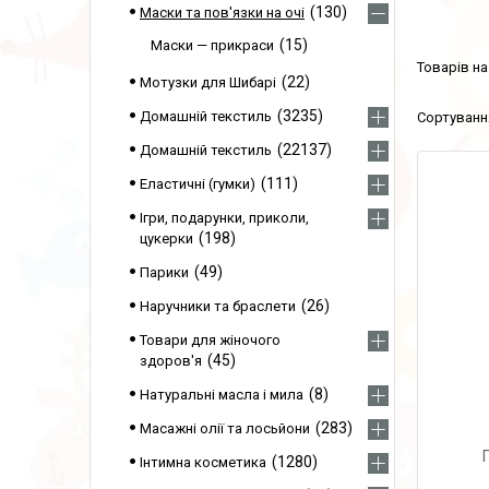
130
Маски та пов'язки на очі
15
Маски — прикраси
22
Мотузки для Шибарі
3235
Домашній текстиль
22137
Домашній текстиль
111
Еластичні (гумки)
Ігри, подарунки, приколи,
198
цукерки
49
Парики
26
Наручники та браслети
Товари для жіночого
45
здоров'я
8
Натуральні масла і мила
283
Масажні олії та лосьйони
1280
Інтимна косметика