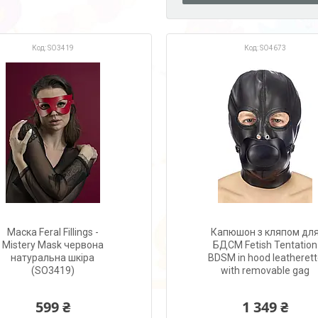
SO3419
SO4673
Маска Feral Fillings -
Капюшон з кляпом дл
Mistery Mask червона
БДСМ Fetish Tentation
натуральна шкіра
BDSM in hood leatheret
(SO3419)
with removable gag
599 ₴
1 349 ₴