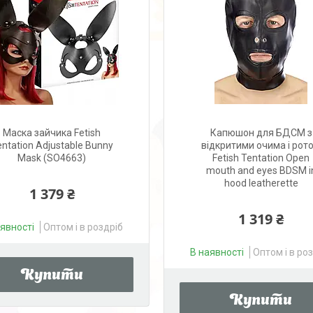
Маска зайчика Fetish
Капюшон для БДСМ з
entation Adjustable Bunny
відкритими очима і рот
Mask (SO4663)
Fetish Tentation Open
mouth and eyes BDSM i
hood leatherette
1 379 ₴
1 319 ₴
аявності
Оптом і в роздріб
В наявності
Оптом і в ро
Купити
Купити