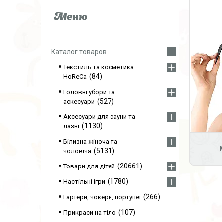
Каталог товаров
Текстиль та косметика
84
HoReCa
Головні убори та
527
аскесуари
Аксесуари для сауни та
1130
лазні
Білизна жіноча та
5131
чоловіча
20661
Товари для дітей
1780
Настільні ігри
266
Гартери, чокери, портупеї
107
Прикраси на тіло