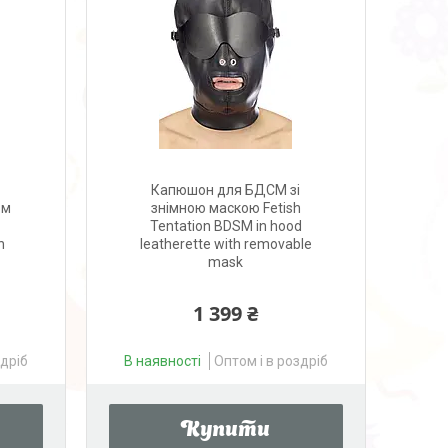
Капюшон для БДСМ зі
ом
знімною маскою Fetish
Tentation BDSM in hood
n
leatherette with removable
mask
1 399 ₴
здріб
В наявності
Оптом і в роздріб
Купити