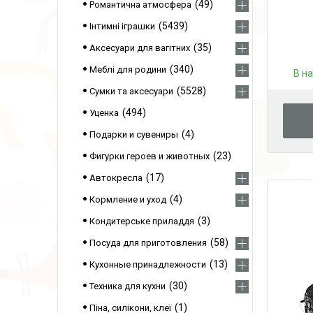
49
Романтична атмосфера
5439
Інтимні іграшки
35
Аксесуари для вагітних
340
Меблі для родини
В н
5528
Сумки та аксесуари
494
Уценка
4
Подарки и сувениры
23
Фигурки героев и животных
17
Автокресла
4
Кормление и уход
3
Кондитерське приладдя
58
Посуда для приготовления
13
Кухонные принадлежности
30
Техника для кухни
1
Піна, силікони, клеї