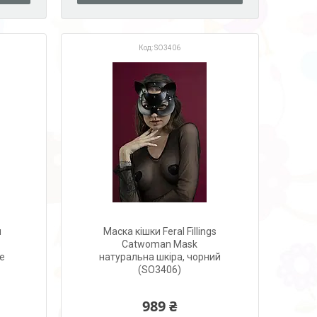
SO3406
я
Маска кішки Feral Fillings
Catwoman Mask
te
натуральна шкіра, чорний
(SO3406)
989 ₴