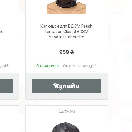
Капюшон для БДСМ Fetish
nd
Tentation Closed BDSM
hood in leatherette
959 ₴
здріб
В наявності
Оптом і в роздріб
Купити
SO4672