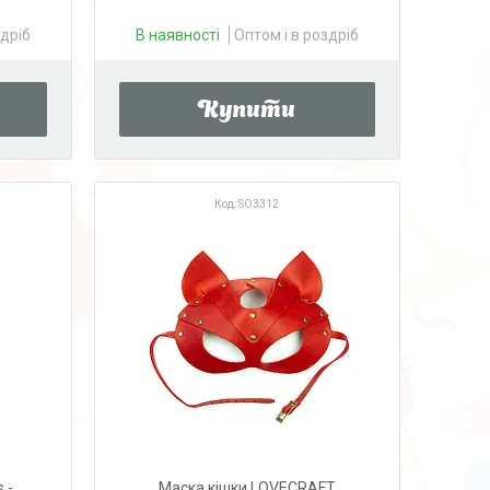
здріб
В наявності
Оптом і в роздріб
Купити
SO3312
s -
Маска кішки LOVECRAFT