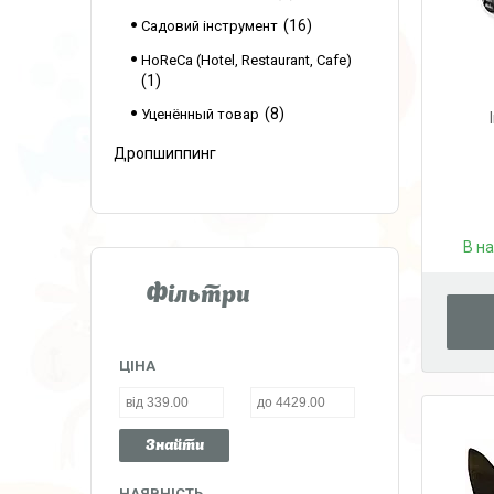
16
Садовий інструмент
HoReCa (Hotel, Restaurant, Cafe)
1
8
Уценённый товар
Дропшиппинг
В н
Фільтри
ЦІНА
Знайти
НАЯВНІСТЬ