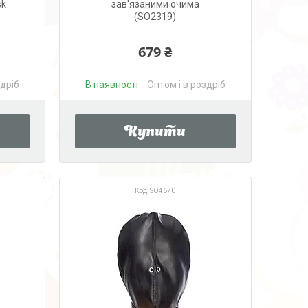
sk
зав'язаними очима
(SO2319)
679 ₴
здріб
В наявності
Оптом і в роздріб
Купити
SO4670