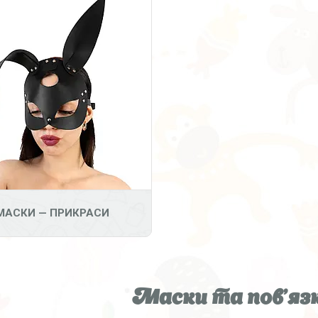
МАСКИ — ПРИКРАСИ
Маски та пов'язк