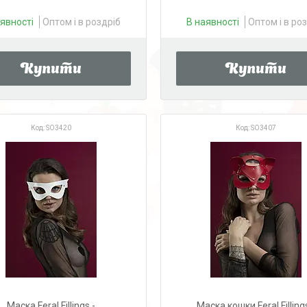
аявності
Оптом і в роздріб
В наявності
Оптом і в ро
Купити
Купити
SO3420
SO3407
Маска Feral Fillings -
Маска кошки Feral Filling