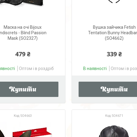
Маска на очі Bijoux
Вушка зайчика Fetish
Indiscrets - Blind Passion
Tentation Bunny Headba
Mask (SO2327)
(SO4662)
479 ₴
339 ₴
аявності
Оптом і в роздріб
В наявності
Оптом і в ро
Купити
Купити
SO4663
SO4671