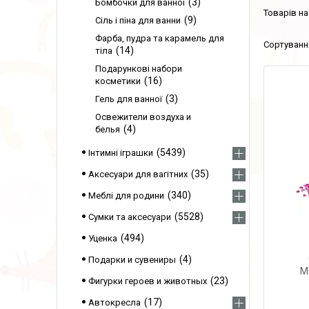
3
Бомбочки для ванної
9
Сіль і піна для ванни
Фарба, пудра та карамель для
14
тіла
Подарункові набори
16
косметики
3
Гель для ванної
Освежители воздуха и
4
белья
5439
Інтимні іграшки
35
Аксесуари для вагітних
340
Меблі для родини
5528
Сумки та аксесуари
494
Уценка
4
Подарки и сувениры
Mo
23
Фигурки героев и животных
17
Автокресла