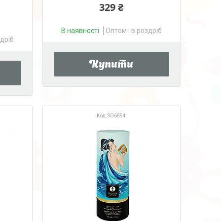
329 ₴
В наявності
Оптом і в роздріб
здріб
Купити
SO6894