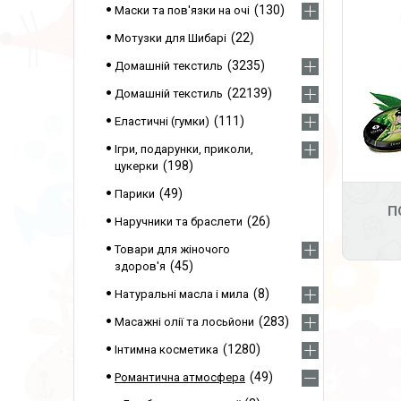
130
Маски та пов'язки на очі
22
Мотузки для Шибарі
3235
Домашній текстиль
22139
Домашній текстиль
111
Еластичні (гумки)
Ігри, подарунки, приколи,
198
цукерки
49
Парики
П
26
Наручники та браслети
Товари для жіночого
45
здоров'я
8
Натуральні масла і мила
283
Масажні олії та лосьйони
1280
Інтимна косметика
49
Романтична атмосфера