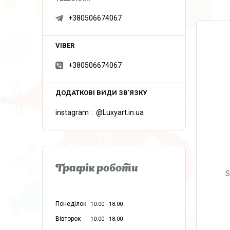
+380506674067
+380506674067
instagram
@Luxyart.in.ua
Графік роботи
S
Понеділок
10:00
18:00
Вівторок
10:00
18:00