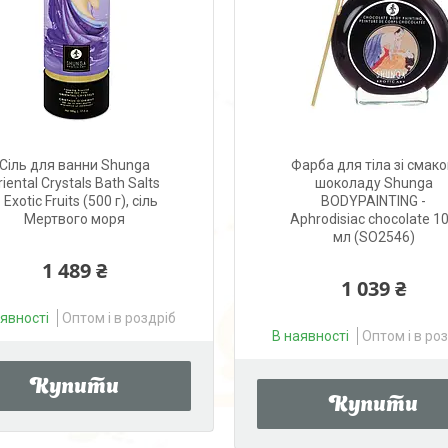
Сіль для ванни Shunga
Фарба для тіла зі смак
riental Crystals Bath Salts
шоколаду Shunga
 Exotic Fruits (500 г), сіль
BODYPAINTING -
Мертвого моря
Aphrodisiac chocolate 1
мл (SO2546)
1 489 ₴
1 039 ₴
аявності
Оптом і в роздріб
В наявності
Оптом і в ро
Купити
Купити