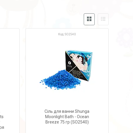
SO2540
a
Сіль для ванни Shunga
ts
Moonlight Bath - Ocean
r
Breeze 75 гр (SO2540)
оря