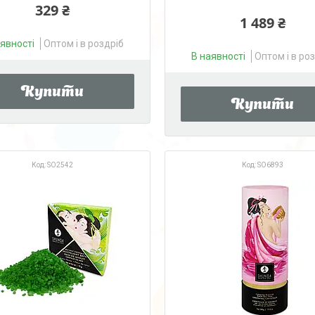
329 ₴
1 489 ₴
аявності
Оптом і в роздріб
В наявності
Оптом і в ро
Купити
Купити
SO2542
SO6893