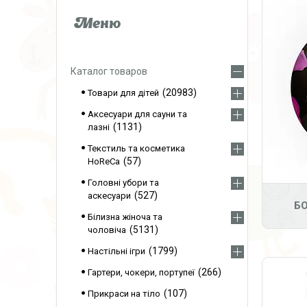
Каталог товаров
20983
Товари для дітей
Аксесуари для сауни та
1131
лазні
Текстиль та косметика
57
HoReCa
Головні убори та
527
аскесуари
Б
Білизна жіноча та
5131
чоловіча
1799
Настільні ігри
266
Гартери, чокери, портупеї
107
Прикраси на тіло