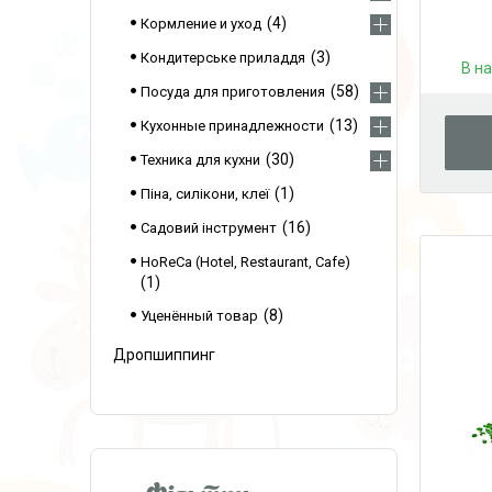
4
Кормление и уход
3
Кондитерське приладдя
В н
58
Посуда для приготовления
13
Кухонные принадлежности
30
Техника для кухни
1
Піна, силікони, клеї
16
Садовий інструмент
HoReCa (Hotel, Restaurant, Cafe)
1
8
Уценённый товар
Дропшиппинг