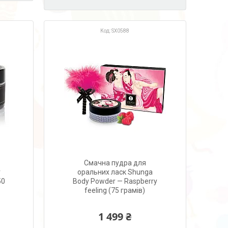
SX0588
Смачна пудра для
r
оральних ласк Shunga
50
Body Powder — Raspberry
feeling (75 грамів)
1 499 ₴