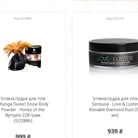
SO2886
SO3192
Їстівна пудра для тіла
Їстівна пудра для тіла
hunga Sweet Snow Body
Sensuva - Love & Luste
Powder - Honey of the
Kissable Diamond Dust (
Nymphs 228 грам
мл)
(SO2886)
939 ₴
999 ₴