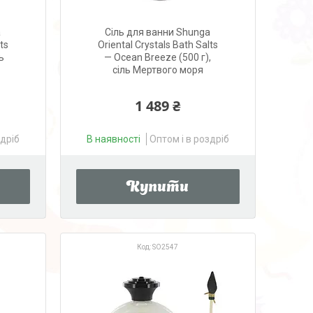
a
Сіль для ванни Shunga
ts
Oriental Crystals Bath Salts
ь
— Ocean Breeze (500 г),
сіль Мертвого моря
1 489 ₴
здріб
В наявності
Оптом і в роздріб
Купити
SO2547