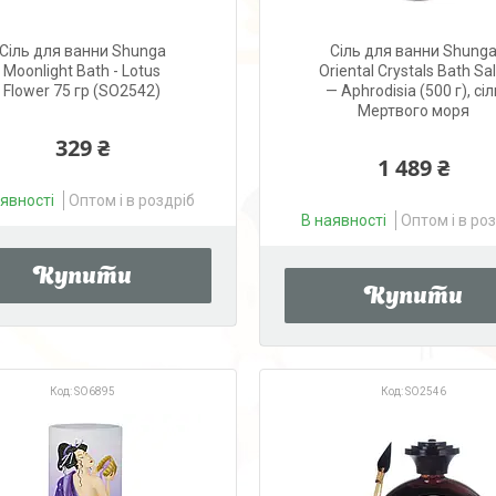
Сіль для ванни Shunga
Сіль для ванни Shung
Moonlight Bath - Lotus
Oriental Crystals Bath Sal
Flower 75 гр (SO2542)
— Aphrodisia (500 г), сіл
Мертвого моря
329 ₴
1 489 ₴
аявності
Оптом і в роздріб
В наявності
Оптом і в ро
Купити
Купити
SO6895
SO2546