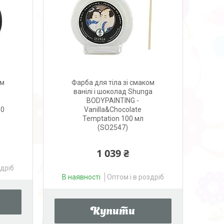
ом
Фарба для тіла зі смаком
ванілі і шоколад Shunga
BODYPAINTING -
00
Vanilla&Chocolate
Temptation 100 мл
(SO2547)
1 039 ₴
здріб
В наявності
Оптом і в роздріб
Купити