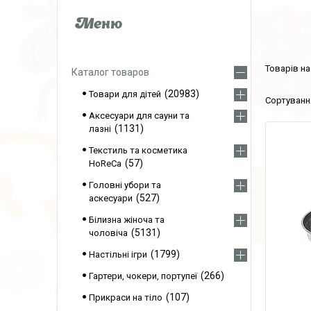
Каталог товаров
20983
Товари для дітей
Аксесуари для сауни та
1131
лазні
Текстиль та косметика
57
HoReCa
Головні убори та
527
аскесуари
Білизна жіноча та
5131
чоловіча
1799
Настільні ігри
266
Гартери, чокери, портупеї
107
Прикраси на тіло