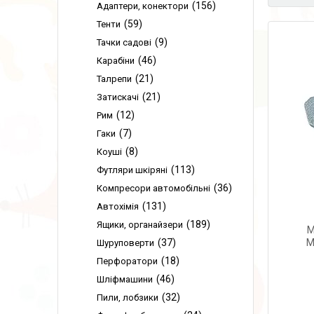
156
Адаптери, конектори
59
Тенти
9
Тачки садові
46
Карабіни
21
Талрепи
21
Затискачі
12
Рим
7
Гаки
8
Коуші
113
Футляри шкіряні
36
Компресори автомобільні
131
Автохімія
189
Ящики, органайзери
M
37
M
Шуруповерти
18
Перфоратори
46
Шліфмашини
32
Пили, лобзики