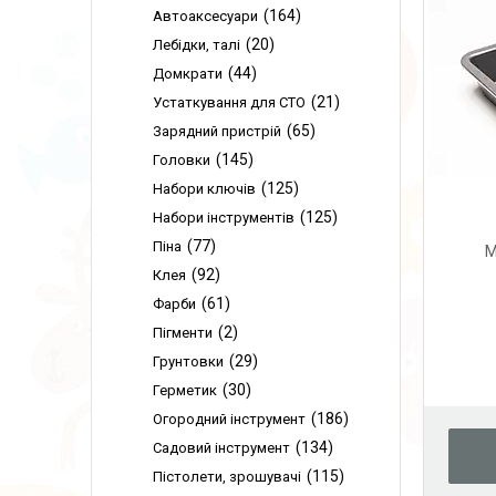
164
Автоаксесуари
20
Лебідки, талі
44
Домкрати
21
Устаткування для СТО
65
Зарядний пристрій
145
Головки
125
Набори ключів
125
Набори інструментів
77
Піна
M
92
Клея
61
Фарби
2
Пігменти
29
Грунтовки
30
Герметик
186
Огородний інструмент
134
Садовий інструмент
115
Пістолети, зрошувачі