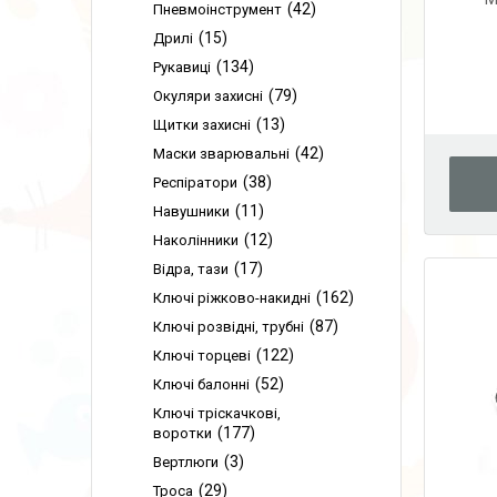
42
Пневмоінструмент
15
Дрилі
134
Рукавиці
79
Окуляри захисні
13
Щитки захисні
42
Маски зварювальні
38
Респіратори
11
Навушники
12
Наколінники
17
Відра, тази
162
Ключі ріжково-накидні
87
Ключі розвідні, трубні
122
Ключі торцеві
52
Ключі балонні
Ключі тріскачкові,
177
воротки
3
Вертлюги
29
Троса