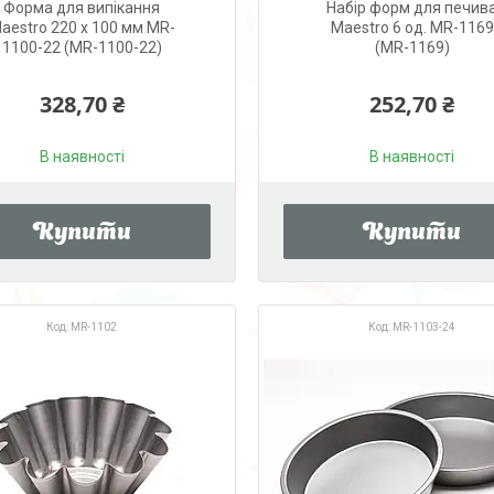
Форма для випікання
Набір форм для печив
aestro 220 х 100 мм MR-
Maestro 6 од. MR-1169
1100-22 (MR-1100-22)
(MR-1169)
328,70 ₴
252,70 ₴
В наявності
В наявності
Купити
Купити
MR-1102
MR-1103-24