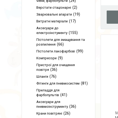
24
Фени, фарбопульти
2
Верстати стаціонарні
19
Зварювальні апарати
17
Витратні матеріали
Аксесуари до
155
електроінстументу
Пістолети для змащування та
66
розпилення
99
Пістолети лакофарбові
9
Компресори
Пристрої для очищення
36
повітря
76
Шланги
81
Фітинги для пневмосистем
Приладдя для
41
фарбопультів
Аксесуари для
36
пневмоінструменту
M
26
Крани повітряні
M