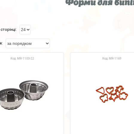
Форми для вип
MR-1100-22
MR-1169