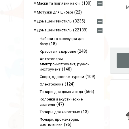
130
Маски та пов'язки на очі
M
22
Мотузки для Шибарі
3235
Домашній текстиль
22139
Домашній текстиль
Набори та аксесуари для
18
бару
248
Красота и здоровье
Автотовары,
электроинструмент, ручной
148
инструмент
109
Спорт, здоровье, туризм
124
Электроника
566
Товары для дома и сада
Колонки и акустические
47
системы
13
Товары для животных
Фонари, прожекторы,
96
светильники