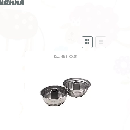
ікання
MR-1100-25