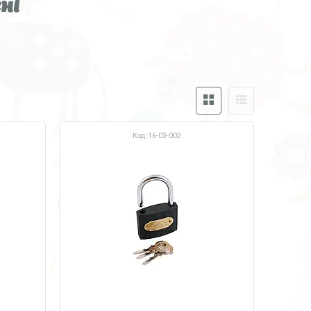
ні
16-03-002