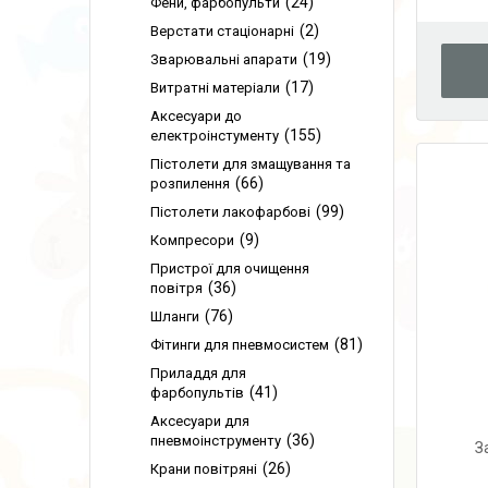
24
Фени, фарбопульти
2
Верстати стаціонарні
19
Зварювальні апарати
17
Витратні матеріали
Аксесуари до
155
електроінстументу
Пістолети для змащування та
66
розпилення
99
Пістолети лакофарбові
9
Компресори
Пристрої для очищення
36
повітря
76
Шланги
81
Фітинги для пневмосистем
Приладдя для
41
фарбопультів
Аксесуари для
36
пневмоінструменту
З
26
Крани повітряні