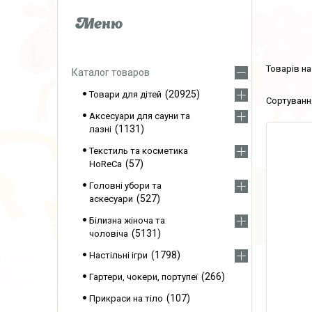
Каталог товаров
20925
Товари для дітей
Аксесуари для сауни та
1131
лазні
Текстиль та косметика
57
HoReCa
Головні убори та
527
аскесуари
Білизна жіноча та
5131
чоловіча
1798
Настільні ігри
266
Гартери, чокери, портупеї
107
Прикраси на тіло