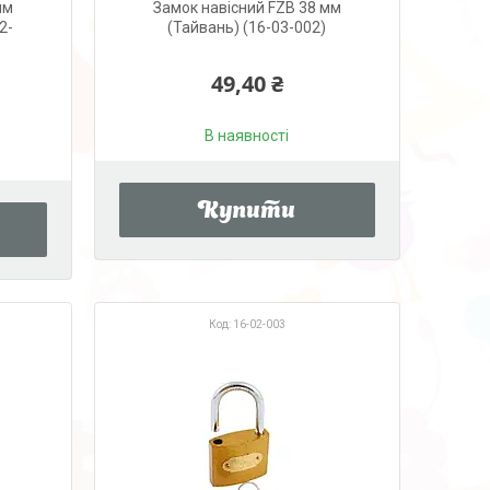
мм
Замок навісний FZB 38 мм
2-
(Тайвань) (16-03-002)
49,40 ₴
В наявності
Купити
16-02-003