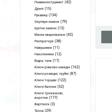
42
Пневмоінструмент
15
Дрилі
134
Рукавиці
79
Окуляри захисні
13
Щитки захисні
42
Маски зварювальні
38
Респіратори
11
Навушники
12
Наколінники
17
Відра, тази
162
Ключі ріжково-накидні
87
Ключі розвідні, трубні
122
Ключі торцеві
52
Ключі балонні
Ключі тріскачкові,
177
воротки
3
Вертлюги
29
Троса