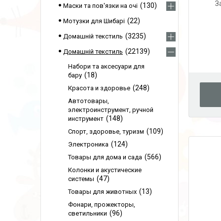
З
130
Маски та пов'язки на очі
22
Мотузки для Шибарі
3235
Домашній текстиль
22139
Домашній текстиль
Набори та аксесуари для
18
бару
248
Красота и здоровье
Автотовары,
электроинструмент, ручной
148
инструмент
109
Спорт, здоровье, туризм
124
Электроника
566
Товары для дома и сада
Колонки и акустические
47
системы
13
Товары для животных
Фонари, прожекторы,
96
светильники