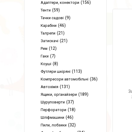
156
Адаптери, конектори
59
Тенти
9
Тачки садові
46
Карабіни
21
Талрепи
21
Затискачі
12
Рим
7
Гаки
8
Коуші
113
Футляри шкіряні
36
Компресори автомобільні
131
Автохімія
З
189
Ящики, органайзери
37
Шуруповерти
18
Перфоратори
46
Шліфмашини
32
Пили, лобзики