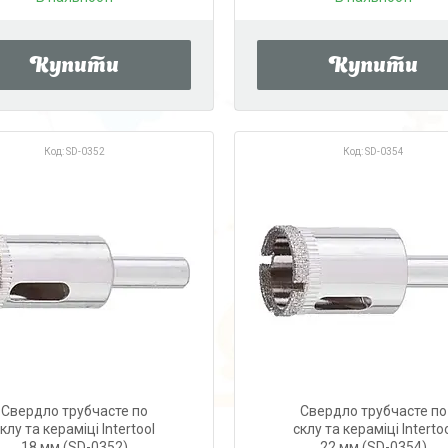
Купити
Купити
SD-0352
SD-0354
Свердло трубчасте по
Свердло трубчасте по
клу та кераміці Intertool
склу та кераміці Interto
18 мм (SD-0352)
22 мм (SD-0354)