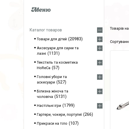
Каталог товаров
20983
Товари для дітей
Аксесуари для сауни та
1131
лазні
Текстиль та косметика
57
HoReCa
Головні убори та
527
аскесуари
Білизна жіноча та
5131
чоловіча
1799
Настільні ігри
266
Гартери, чокери, портупеї
107
Прикраси на тіло