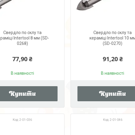
Свердло по склу та
Свердло по склу та
раміці Intertool 8 мм (SD-
кераміці Intertool 10 м
0268)
(SD-0270)
77,90 ₴
91,20 ₴
В наявності
В наявності
Купити
Купити
2-01-036
2-01-046