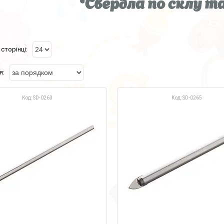
Свердла по склу та
SD-0263
SD-0265