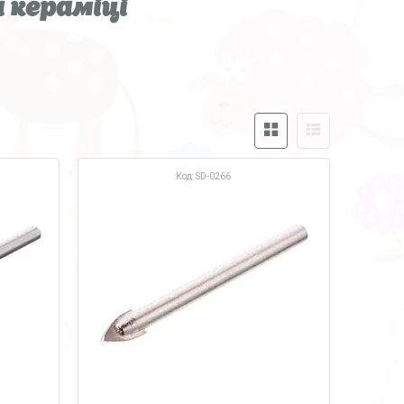
 кераміці
SD-0266