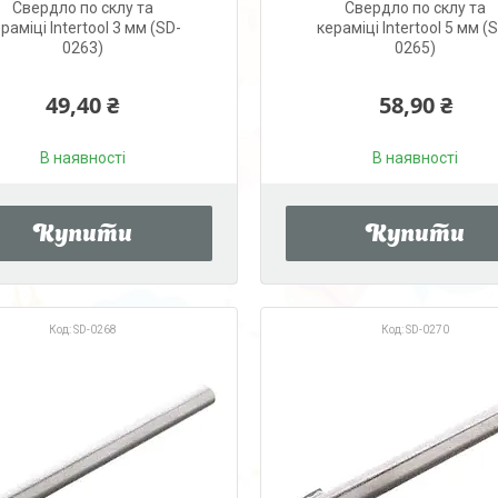
Свердло по склу та
Свердло по склу та
раміці Intertool 3 мм (SD-
кераміці Intertool 5 мм (
0263)
0265)
49,40 ₴
58,90 ₴
В наявності
В наявності
Купити
Купити
SD-0268
SD-0270