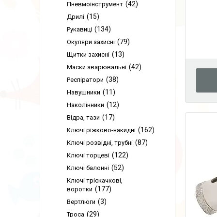
42
Пневмоінструмент
15
Дрилі
134
Рукавиці
79
Окуляри захисні
13
Щитки захисні
42
Маски зварювальні
38
Респіратори
11
Навушники
12
Наколінники
17
Відра, тази
162
Ключі ріжково-накидні
87
Ключі розвідні, трубні
122
Ключі торцеві
52
Ключі балонні
Ключі тріскачкові,
177
воротки
3
Вертлюги
29
Троса