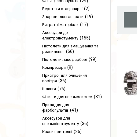
24
Фени, фарбопульти
2
Верстати стаціонарні
19
Зварювальні апарати
17
Витратні матеріали
Аксесуари до
155
електроінстументу
Пістолети для змащування та
66
розпилення
99
Пістолети лакофарбові
9
Компресори
Пристрої для очищення
36
повітря
76
Шланги
81
Фітинги для пневмосистем
Приладдя для
41
фарбопультів
Аксесуари для
36
пневмоінструменту
с
26
Крани повітряні