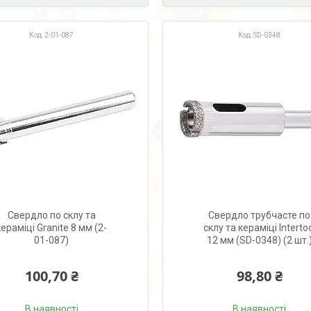
2-01-087
SD-0348
Свердло по склу та
Свердло трубчасте по
кераміці Granite 8 мм (2-
склу та кераміці Interto
01-087)
12 мм (SD-0348) (2 шт.
100,70 ₴
98,80 ₴
В наявності
В наявності