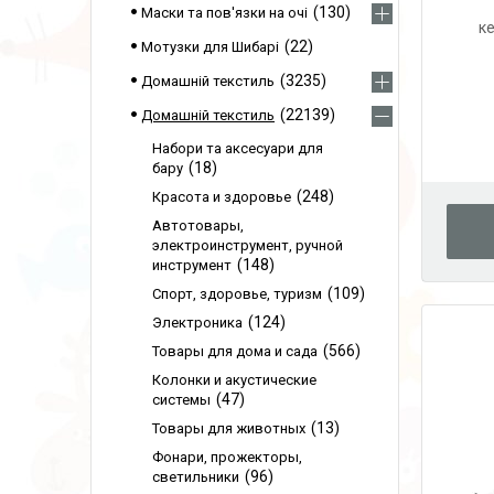
130
Маски та пов'язки на очі
ке
22
Мотузки для Шибарі
3235
Домашній текстиль
22139
Домашній текстиль
Набори та аксесуари для
18
бару
248
Красота и здоровье
Автотовары,
электроинструмент, ручной
148
инструмент
109
Спорт, здоровье, туризм
124
Электроника
566
Товары для дома и сада
Колонки и акустические
47
системы
13
Товары для животных
Фонари, прожекторы,
96
светильники