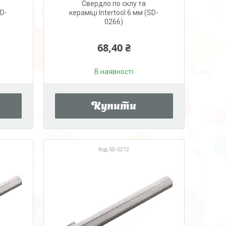
Свердло по склу та
SD-
кераміці Intertool 6 мм (SD-
0266)
68,40 ₴
В наявності
Купити
SD-0272