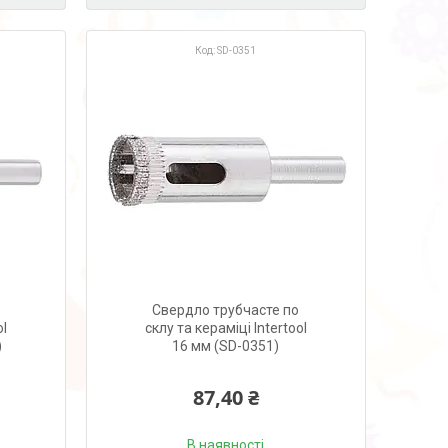
SD-0351
Свердло трубчасте по
ol
склу та кераміці Intertool
)
16 мм (SD-0351)
87,40 ₴
В наявності