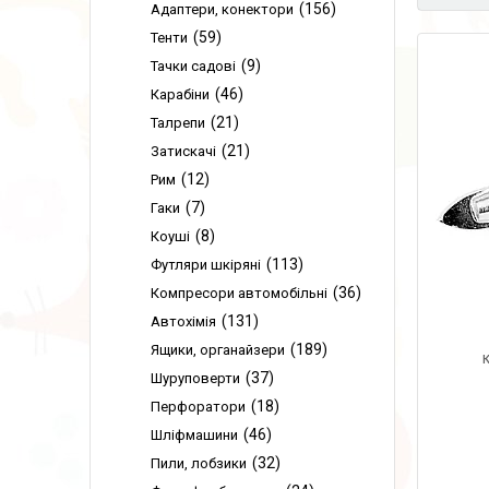
156
Адаптери, конектори
59
Тенти
9
Тачки садові
46
Карабіни
21
Талрепи
21
Затискачі
12
Рим
7
Гаки
8
Коуші
113
Футляри шкіряні
36
Компресори автомобільні
131
Автохімія
189
Ящики, органайзери
37
Шуруповерти
18
Перфоратори
46
Шліфмашини
32
Пили, лобзики