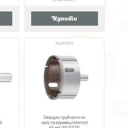
Купити
SD-0373
Свердло трубчасте по
ol
склу та кераміці Intertool
65 мм (SD-0373)