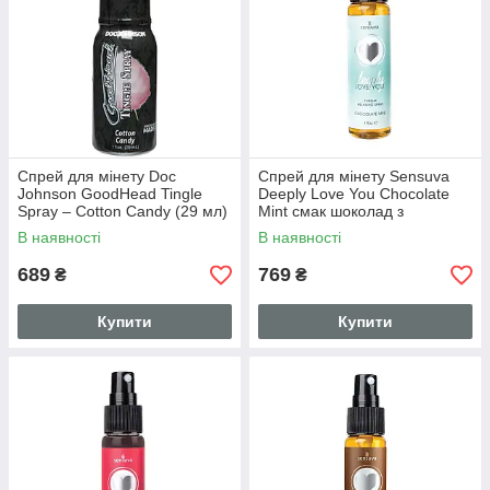
Спрей для мінету Doc
Спрей для мінету Sensuva
Johnson GoodHead Tingle
Deeply Love You Chocolate
Spray – Cotton Candy (29 мл)
Mint смак шоколад з
з вібруючим ефектом
ментолом 29 мл (SO3193)
В наявності
В наявності
689
769
₴
₴
Купити
Купити