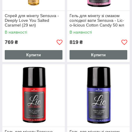
Спрей для мінету Sensuva -
Гель для мінету зі смаком
Deeply Love You Salted
солодкої вати Sensuva - Lic-
Caramel (29 мл)
o-licious Cotton Candy 50 мл
(SO3198)
В наявності
В наявності
769
819
₴
₴
Купити
Купити
Гель для мінету Sensuva -
Гель для мінету зі смаком