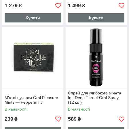
1 279
1 499
₴
₴
Купити
Купити
Спрей для глибокого мінета
М'ятні цукерки Oral Pleasure
Intt Deep Throat Oral Spray
Mints — Peppermint
(12 мл)
В наявності
В наявності
239
589
₴
₴