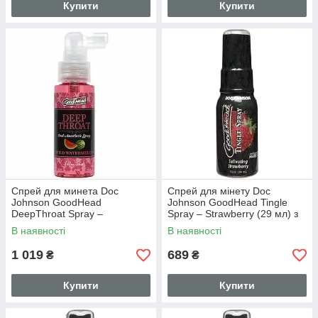
Купити
Купити
Спрей для минета Doc
Спрей для мінету Doc
Johnson GoodHead
Johnson GoodHead Tingle
DeepThroat Spray –
Spray – Strawberry (29 мл) з
Watermelon 59 мл для
вібруючим ефектом
В наявності
В наявності
глубокого минета
1 019
689
₴
₴
Купити
Купити