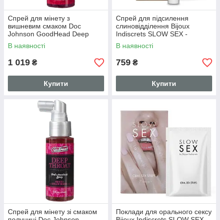
Спрей для мінету з
Спрей для підсилення
вишневим смаком Doc
слиновідділення Bijoux
Johnson GoodHead Deep
Indiscrets SLOW SEX -
Throat Spray – Wild Cherry, 59
Mouatering spray
В наявності
В наявності
мл (SO2800)
1 019
759
₴
₴
Купити
Купити
Спрей для мінету зі смаком
Поклади для орального сексу
полуниці Doc Johnson
Bijoux Indiscrets SLOW SEX -