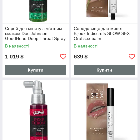
Спрей для мінету з м'ятним
Середовище для минет
смаком Doc Johnson
Bijoux Indiscrets SLOW SEX -
GoodHead Deep Throat Spray
Oral sex balm
– Mystical Mint, 59 мл
В наявності
В наявності
(SO2799)
1 019
639
₴
₴
Купити
Купити