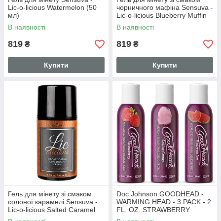
Lic-o-licious Watermelon (50
чорничного мафіна Sensuva -
мл)
Lic-o-licious Blueberry Muffin
50 мл (SO3200)
В наявності
В наявності
819
819
₴
₴
Купити
Купити
Гель для мінету зі смаком
Doc Johnson GOODHEAD -
солоної карамелі Sensuva -
WARMING HEAD - 3 PACK - 2
Lic-o-licious Salted Caramel
FL. OZ. STRAWBERRY
50 мл (SO3201)
COTTON CANDY