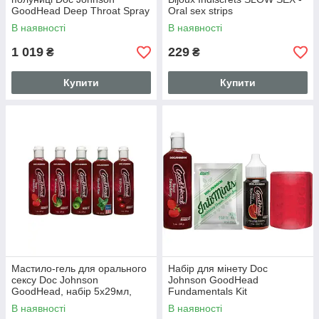
GoodHead Deep Throat Spray
Oral sex strips
– Sweet Strawberry, 59 мл
В наявності
В наявності
(SO2801)
1 019
229
₴
₴
Купити
Купити
Мастило-гель для орального
Набір для мінету Doc
сексу Doc Johnson
Johnson GoodHead
GoodHead, набір 5х29мл,
Fundamentals Kit
полуниця, вишня, кавун,
В наявності
В наявності
м'ята, яблуко