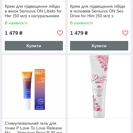
Крем для підвищення лібідо
Крем для підвищення лібідо
в жінок Sensuva ON Libido for
в чоловіків Sensuva ON Sex
Her (50 мл) з натуральними
Drive for Him (50 мл) з
екстрактами
натуральними екстрактами
В наявності
В наявності
1 479
1 479
₴
₴
Купити
Купити
Стимулювальний гель для
точки P Love To Love Release
Me — Stimulant Point P 30 мл