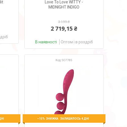
it
Love To Love WITTY -
MIDNIGHT INDIGO
3 199 ₴
2 719,15 ₴
здріб
В наявності
Оптом і в роздріб
SO7785
–15%
ДНІ
ЗАЛИШИЛОСЬ 4 ДНІ