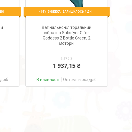
–15%
ДНІ
ЗАЛИШИЛОСЬ 4 ДНІ
ий
Вагінально-кліторальний
r
вібратор Satisfyer G for
Goddess 2 Bottle Green, 2
мотори
2 279 ₴
1 937,15 ₴
здріб
В наявності
Оптом і в роздріб