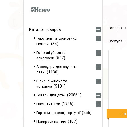
Каталог товаров
Текстиль та косметика
84
HoReCa
Головні убори та
527
аскесуари
Аксесуари для сауни та
1130
лазні
Білизна жіноча та
5131
чоловіча
20861
Товари для дітей
1796
Настільні ігри
266
Гартери, чокери, портупеї
–15
107
Прикраси на тіло