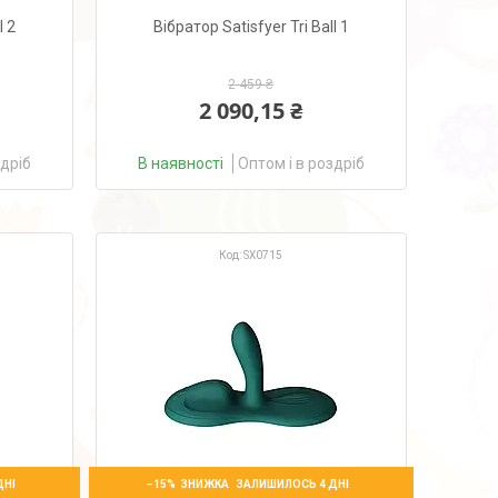
l 2
Вібратор Satisfyer Tri Ball 1
2 459 ₴
2 090,15 ₴
здріб
В наявності
Оптом і в роздріб
SX0715
–15%
ДНІ
ЗАЛИШИЛОСЬ 4 ДНІ