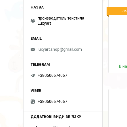
–15
производитель текстиля
Luxyart
luxyart.shop@gmail.com
В н
+380506674067
+380506674067