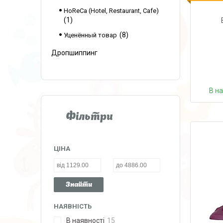
HoReCa (Hotel, Restaurant, Cafe)
1
8
Уценённый товар
Дропшиппинг
В н
Фільтри
ЦІНА
Знайти
НАЯВНІСТЬ
В наявності
15