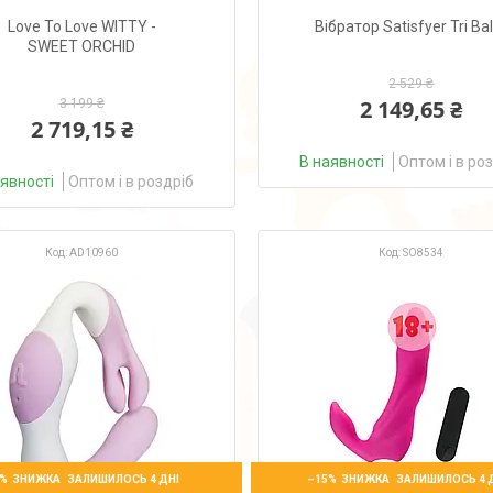
Love To Love WITTY -
Вібратор Satisfyer Tri Bal
SWEET ORCHID
2 529 ₴
2 149,65 ₴
3 199 ₴
2 719,15 ₴
В наявності
Оптом і в ро
аявності
Оптом і в роздріб
AD10960
SO8534
%
–15%
ЗАЛИШИЛОСЬ 4 ДНІ
ЗАЛИШИЛОСЬ 4 