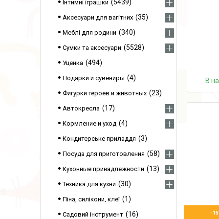
5439
Інтимні іграшки
35
Аксесуари для вагітних
340
Меблі для родини
5528
Сумки та аксесуари
494
Уценка
4
Подарки и сувениры
В н
23
Фигурки героев и животных
17
Автокресла
4
Кормление и уход
3
Кондитерське приладдя
58
Посуда для приготовления
13
Кухонные принадлежности
30
Техника для кухни
1
Піна, силікони, клеї
16
–15
Садовий інструмент