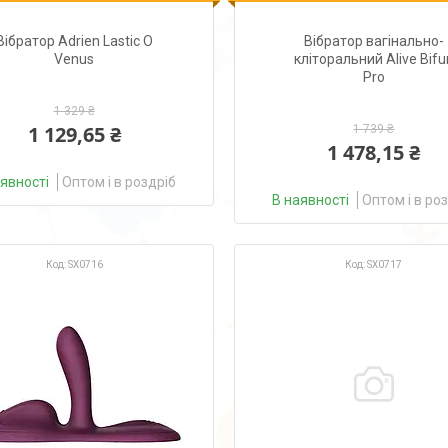
Вібратор Adrien Lastic O
Вібратор вагінально-
Venus
кліторальний Alive Bifu
Pro
1 329 ₴
1 129,65 ₴
1 739 ₴
1 478,15 ₴
аявності
Оптом і в роздріб
В наявності
Оптом і в ро
SX0716
SX0717