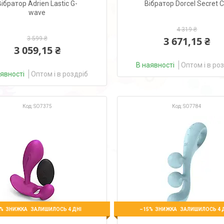
Вібратор Adrien Lastic G-
Вібратор Dorcel Secret Cl
wave
4 319 ₴
3 671,15 ₴
3 599 ₴
3 059,15 ₴
В наявності
Оптом і в ро
аявності
Оптом і в роздріб
SO7375
SO7784
%
–15%
ЗАЛИШИЛОСЬ 4 ДНІ
ЗАЛИШИЛОСЬ 4 