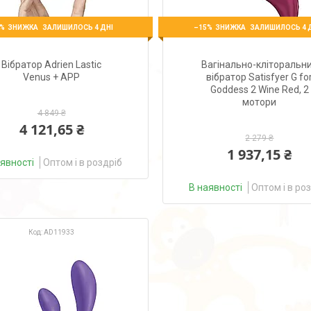
%
–15%
ЗАЛИШИЛОСЬ 4 ДНІ
ЗАЛИШИЛОСЬ 4 
Вібратор Adrien Lastic
Вагінально-кліторальн
Venus + APP
вібратор Satisfyer G fo
Goddess 2 Wine Red, 2
мотори
4 849 ₴
4 121,65 ₴
2 279 ₴
1 937,15 ₴
аявності
Оптом і в роздріб
В наявності
Оптом і в ро
AD11933