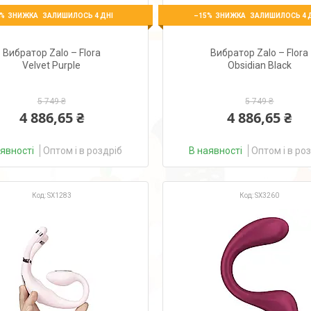
%
–15%
ЗАЛИШИЛОСЬ 4 ДНІ
ЗАЛИШИЛОСЬ 4 
Вибратор Zalo – Flora
Вибратор Zalo – Flora
Velvet Purple
Obsidian Black
5 749 ₴
5 749 ₴
4 886,65 ₴
4 886,65 ₴
аявності
Оптом і в роздріб
В наявності
Оптом і в ро
SX1283
SX3260