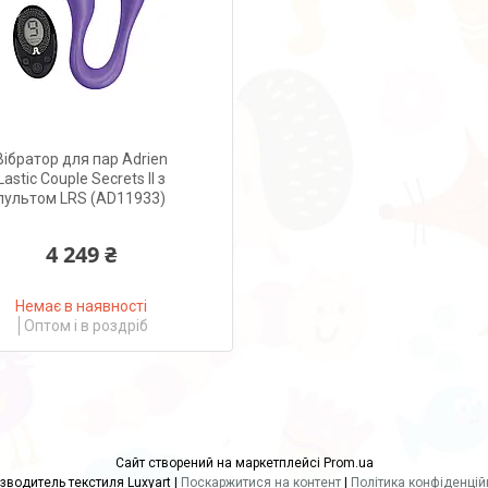
Вібратор для пар Adrien
Lastic Couple Secrets II з
пультом LRS (AD11933)
4 249 ₴
Немає в наявності
Оптом і в роздріб
Сайт створений на маркетплейсі
Prom.ua
производитель текстиля Luxyart |
Поскаржитися на контент
|
Політика конфіденцій