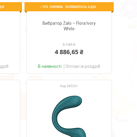
–15%
ДНІ
ЗАЛИШИЛОСЬ 4 ДНІ
Вибратор Zalo – Flora Ivory
White
5 749 ₴
4 886,65 ₴
здріб
В наявності
Оптом і в роздріб
SX3261