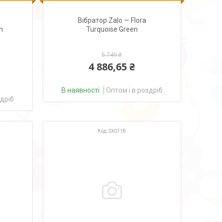
Вібратор Zalo — Flora
n
Turquoise Green
5 749 ₴
4 886,65 ₴
В наявності
Оптом і в роздріб
здріб
SX0718