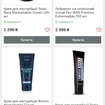
Крем для мастурбації Swiss
Лубрикант на силіконовій
Navy Masturbation Cream 150
основі Pjur MAN Premium
мл
Extremeglide 250 мл
(PJ10650)
В наявності
В наявності
1 299
2 599
₴
₴
Купити
Купити
Крем для мастурбації Boners
Masturbation Cream
Крем для мастурбації Swiss