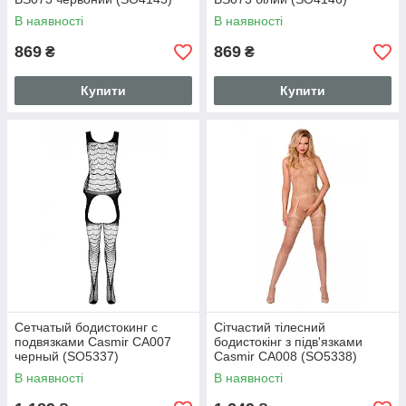
В наявності
В наявності
869
869
₴
₴
Купити
Купити
Сетчатый бодистокинг с
Сітчастий тілесний
подвязками Casmir CA007
бодистокінг з підв'язками
черный (SO5337)
Casmir CA008 (SO5338)
В наявності
В наявності