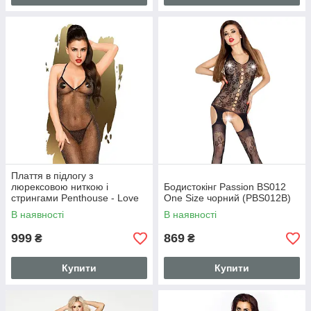
Плаття в підлогу з
люрексовою ниткою і
Бодистокінг Passion BS012
стрингами Penthouse - Love
One Size чорний (PBS012B)
on Fire Black M/L
В наявності
В наявності
999
869
₴
₴
Купити
Купити