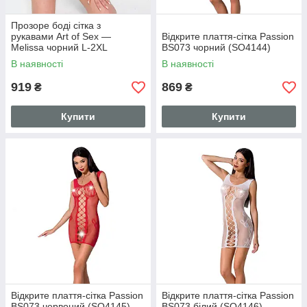
Прозоре боді сітка з
рукавами Art of Sex —
Відкрите плаття-сітка Passion
Melissa чорний L-2XL
BS073 чорний (SO4144)
(SO5873)
В наявності
В наявності
919
869
₴
₴
Купити
Купити
Відкрите плаття-сітка Passion
Відкрите плаття-сітка Passion
BS073 червоний (SO4145)
BS073 білий (SO4146)