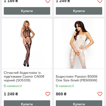
1 189
1 249
₴
₴
Купити
Купити
Сітчастий бодистокінг із
підв'язками Casmir CA008
Бодистокінг Passion BS006
чорний (SO5339)
One Size білий (PBS006W)
В наявності
В наявності
1 249
869
₴
₴
Купити
Купити