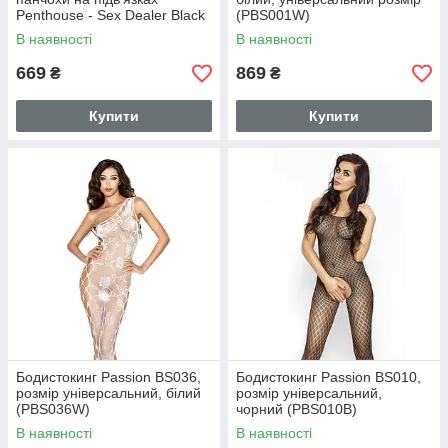
Penthouse - Sex Dealer Black
(PBS001W)
XL
В наявності
В наявності
669
869
₴
₴
Купити
Купити
Бодистокинг Passion BS036,
Бодистокинг Passion BS010,
розмір універсальний, білий
розмір універсальний,
(PBS036W)
чорний (PBS010B)
В наявності
В наявності