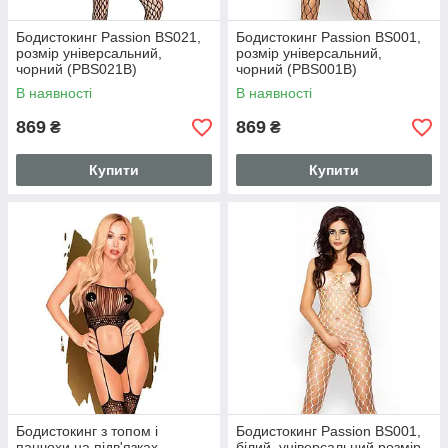
Бодистокинг Passion BS021,
Бодистокинг Passion BS001,
розмір універсальний,
розмір універсальний,
чорний (PBS021B)
чорний (PBS001B)
В наявності
В наявності
869
869
₴
₴
Купити
Купити
Бодистокинг з топом і
Бодистокинг Passion BS001,
панчохи на підв'язках
білий, універсальний розмір