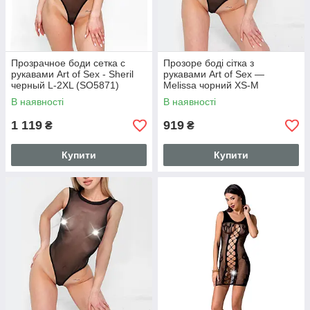
Прозрачное боди сетка с
Прозоре боді сітка з
рукавами Art of Sex - Sheril
рукавами Art of Sex —
черный L-2XL (SO5871)
Melissa чорний XS-M
(SO5872)
В наявності
В наявності
1 119
919
₴
₴
Купити
Купити