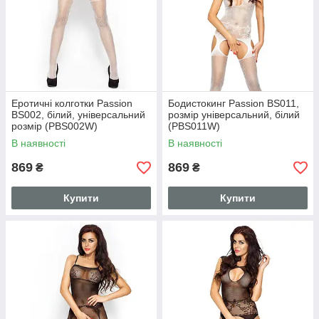
Еротичні колготки Passion
Бодистокинг Passion BS011,
BS002, білий, універсальний
розмір універсальний, білий
розмір (PBS002W)
(PBS011W)
В наявності
В наявності
869
869
₴
₴
Купити
Купити