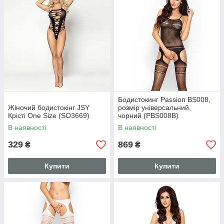
Бодистокинг Passion BS008,
Жіночий бодистокінг JSY
розмір універсальний,
Крісті One Size (SO3669)
чорний (PBS008B)
В наявності
В наявності
329
869
₴
₴
Купити
Купити