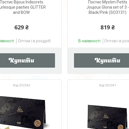
Пэстис Bijoux Indiscrets
Пэстис Mystim Petits
urlesque pasties GLITTER
Joujoux Gloria set of 3 -
and BOW
Black/Pink (SO3131)
629 ₴
819 ₴
аявності
Оптом і в роздріб
В наявності
Оптом і в ро
Купити
Купити
SO2340
SO2341