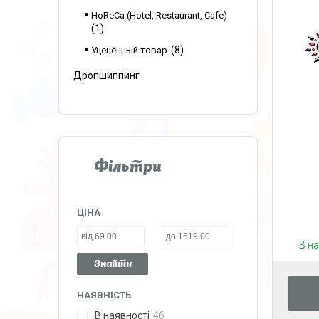
HoReCa (Hotel, Restaurant, Cafe)
1
8
Уценённый товар
Дропшиппинг
Фільтри
ЦІНА
В н
Знайти
НАЯВНІСТЬ
В наявності
46