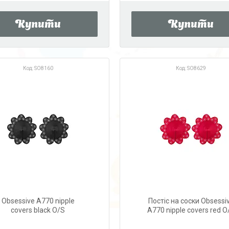
Купити
Купити
SO8160
SO8629
Obsessive A770 nipple
Постіс на соски Obsessi
covers black O/S
A770 nipple covers red O