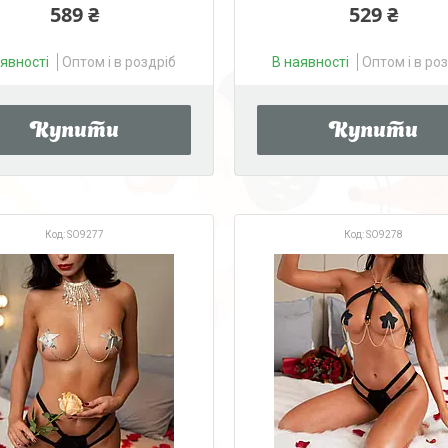
589 ₴
529 ₴
аявності
Оптом і в роздріб
В наявності
Оптом і в ро
Купити
Купити
SO9277
SO9278