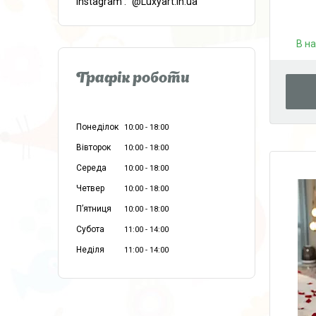
instagram
@Luxyart.in.ua
В н
Графік роботи
Понеділок
10:00
18:00
Вівторок
10:00
18:00
Середа
10:00
18:00
Четвер
10:00
18:00
Пʼятниця
10:00
18:00
Субота
11:00
14:00
Неділя
11:00
14:00