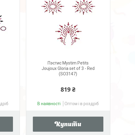
Пэстис Mystim Petits
Joujoux Gloria set of 3 - Red
(SO3147)
819 ₴
здріб
В наявності
Оптом і в роздріб
Купити