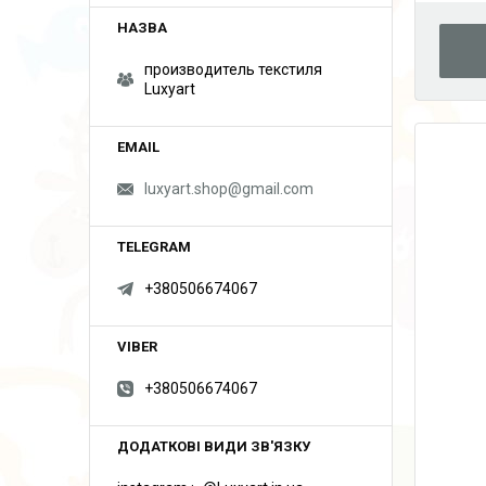
производитель текстиля
Luxyart
luxyart.shop@gmail.com
+380506674067
+380506674067