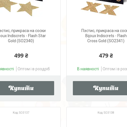
эстис, прикраса на соски
Пэстис, прикраса на сос
joux Indiscrets - Flash Star
Bijoux Indiscrets - Flash
Gold (SO2340)
Cross Gold (SO2341)
499 ₴
479 ₴
аявності
Оптом і в роздріб
В наявності
Оптом і в ро
Купити
Купити
SO3137
SO3138