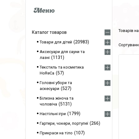
Каталог товаров
20983
Товари для дітей
Аксесуари для сауни та
1131
лазні
Текстиль та косметика
57
HoReCa
Головні убори та
527
аскесуари
Білизна жіноча та
5131
чоловіча
1799
Настільні ігри
266
Гартери, чокери, портупеї
107
Прикраси на тіло