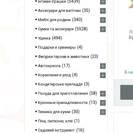
5439
Інтимні іграшки
35
Аксесуари для вагітних
340
Меблі для родини
5528
Сумки та аксесуари
П
Bi
494
Уценка
4
Подарки и сувениры
23
Фигурки героев и животных
17
Автокресла
В н
4
Кормление и уход
3
Кондитерське приладдя
58
Посуда для приготовления
13
Кухонные принадлежности
30
Техника для кухни
1
Піна, силікони, клеї
16
Садовий інструмент