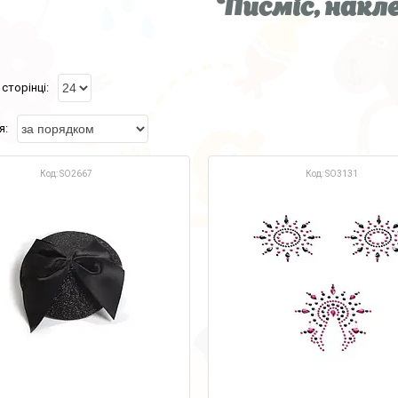
Писміс, накл
SO2667
SO3131