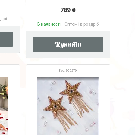
789 ₴
здріб
В наявності
Оптом і в роздріб
Купити
SO9279