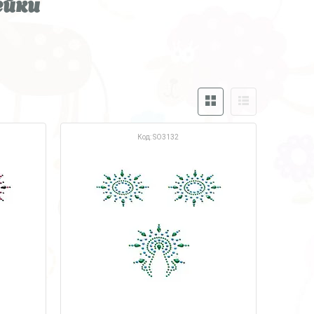
ейки
SO3132