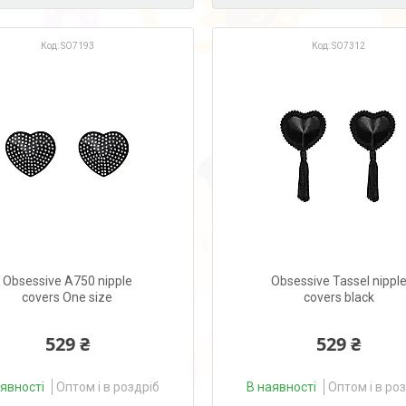
SO7193
SO7312
Obsessive A750 nipple
Obsessive Tassel nippl
covers One size
covers black
529 ₴
529 ₴
аявності
Оптом і в роздріб
В наявності
Оптом і в ро