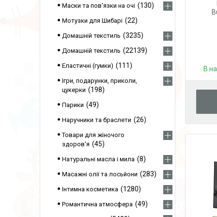
130
Маски та пов'язки на очі
B
22
Мотузки для Шибарі
3235
Домашній текстиль
22139
Домашній текстиль
111
Еластичні (гумки)
В н
Ігри, подарунки, приколи,
198
цукерки
49
Парики
26
Наручники та браслети
Товари для жіночого
45
здоров'я
8
Натуральні масла і мила
283
Масажні олії та лосьйони
1280
Інтимна косметика
49
Романтична атмосфера