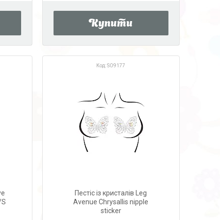
Купити
SO9177
ve
Пестіс із кристалів Leg
/S
Avenue Chrysallis nipple
sticker