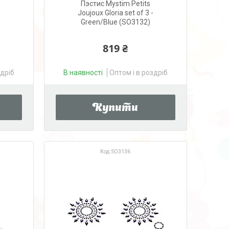
Пэстис Mystim Petits
Joujoux Gloria set of 3 -
Green/Blue (SO3132)
819 ₴
здріб
В наявності
Оптом і в роздріб
Купити
SO3136