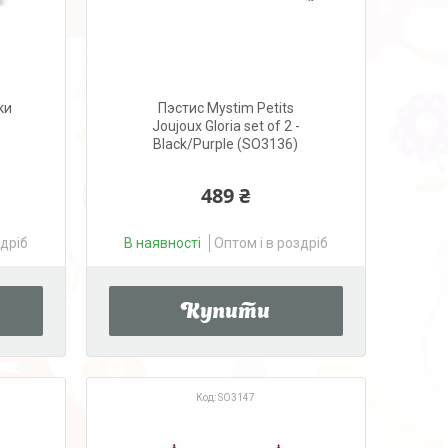
ки
Пэстис Mystim Petits
Joujoux Gloria set of 2 -
Black/Purple (SO3136)
489 ₴
здріб
В наявності
Оптом і в роздріб
Купити
SO3147