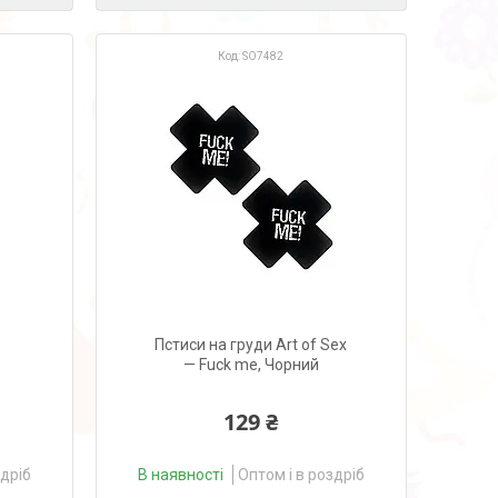
SO7482
e
Пстиси на груди Art of Sex
— Fuck me, Чорний
129 ₴
здріб
В наявності
Оптом і в роздріб