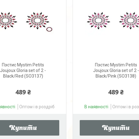
Пэстис Mystim Petits
Пэстис Mystim Petits
Joujoux Gloria set of 2 -
Joujoux Gloria set of 2 -
Black/Red (SO3137)
Black/Pink (SO3138)
489 ₴
489 ₴
аявності
Оптом і в роздріб
В наявності
Оптом і в ро
Купити
Купити