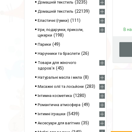
3235
Домашній текстиль
22139
Домашній текстиль
111
Еластичні (гумки)
В на
Ігри, подарунки, приколи,
198
цукерки
49
Парики
26
Наручники та браслети
Товари для жіночого
45
здоров'я
8
Натуральні масла і мила
283
Масажні олії та лосьйони
1280
Інтимна косметика
49
Романтична атмосфера
5439
Інтимні іграшки
35
Аксесуари для вагітних