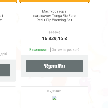
Мастурбатор з
 і
нагрівачем Tenga Flip Zero
om
Red + Flip Warming Set
19 799 ₴
16 829,15 ₴
В наявності
Оптом і в роздріб
здріб
Купити
SO3085