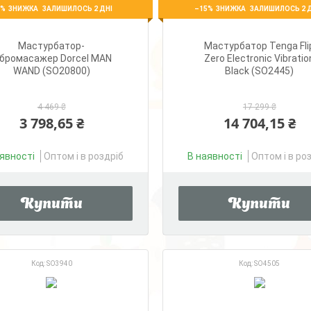
5%
–15%
ЗАЛИШИЛОСЬ 2 ДНІ
ЗАЛИШИЛОСЬ 2 
Мастурбатор-
Мастурбатор Tenga Fli
ібромасажер Dorcel MAN
Zero Electronic Vibratio
WAND (SO20800)
Black (SO2445)
4 469 ₴
17 299 ₴
3 798,65 ₴
14 704,15 ₴
явності
Оптом і в роздріб
В наявності
Оптом і в ро
Купити
Купити
SO3940
SO4505