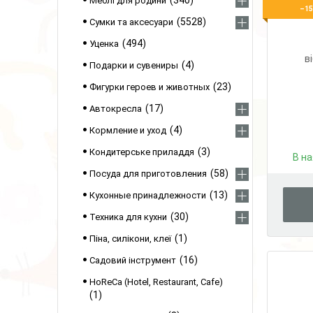
340
Меблі для родини
–1
5528
Сумки та аксесуари
494
Уценка
в
4
Подарки и сувениры
23
Фигурки героев и животных
17
Автокресла
4
Кормление и уход
3
Кондитерське приладдя
В на
58
Посуда для приготовления
13
Кухонные принадлежности
30
Техника для кухни
1
Піна, силікони, клеї
16
Садовий інструмент
HoReCa (Hotel, Restaurant, Cafe)
1