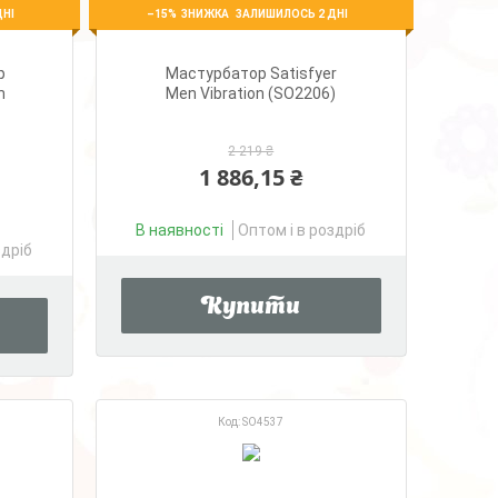
–15%
ДНІ
ЗАЛИШИЛОСЬ 2 ДНІ
p
Мастурбатор Satisfyer
n
Men Vibration (SO2206)
2 219 ₴
1 886,15 ₴
В наявності
Оптом і в роздріб
здріб
Купити
SO4537