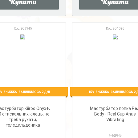
Купити
Купити
SO3945
SO4026
5%
–15%
ЗАЛИШИЛОСЬ 2 ДНІ
ЗАЛИШИЛОСЬ 2 
астурбатор Kiiroo Onyx+,
Мастурбатор попка Re
0 стискальних кілець, не
Body - Real Cup Anus
треба рухати,
Vibrating
теледильдоника
1 629 ₴