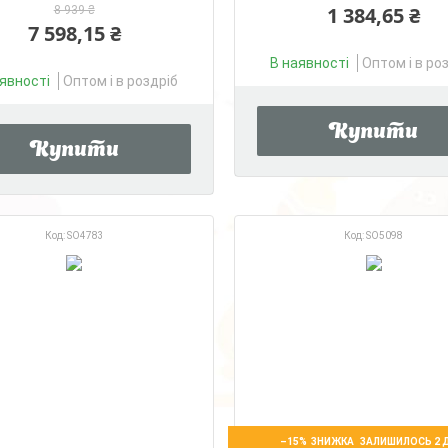
1 384,65 ₴
8 939 ₴
7 598,15 ₴
В наявності
Оптом і в ро
явності
Оптом і в роздріб
Купити
Купити
SO4783
SO5098
–15%
ЗАЛИШИЛОСЬ 2 