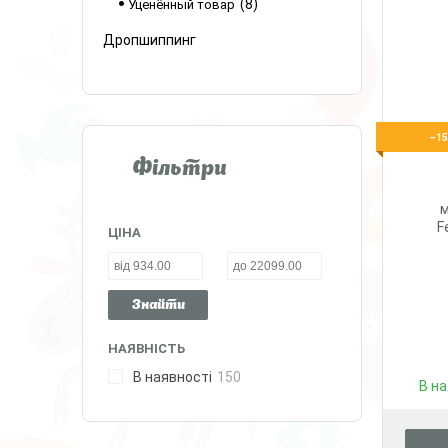
8
Уценённый товар
Дропшиппинг
–1
Фільтри
м
F
ЦІНА
Знайти
НАЯВНІСТЬ
В наявності
150
В на