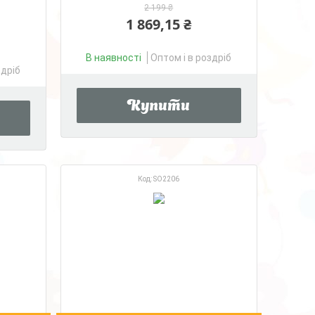
2 199 ₴
1 869,15 ₴
В наявності
Оптом і в роздріб
здріб
Купити
SO2206