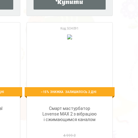
Купити
SO4091
–15%
ДНІ
ЗАЛИШИЛОСЬ 2 ДНІ
al
Смарт мастурбатор
Lovense MAX 2 з вібрацією
і сжимающимся каналом
4 999 ₴