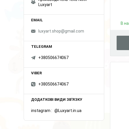
Luxyart
В на
luxyart.shop@gmail.com
+380506674067
+380506674067
instagram
@Luxyart.in.ua