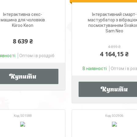
Інтерактивна секс-
Інтерактивний смарт-
машина для чоловіків
мастурбатор з вібрацією
Kiiroo Keon
посмоктуванням Svak
Sam Neo
8 639 ₴
4 899 ₴
4 164,15 ₴
явності
Оптом і в роздріб
В наявності
Оптом і в ро
Купити
Купити
SO1588
SO2906