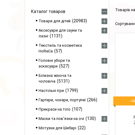
Каталог товаров
20983
Товари для дітей
Аксесуари для сауни та
1131
лазні
Текстиль та косметика
57
HoReCa
Головні убори та
527
аскесуари
Білизна жіноча та
5131
чоловіча
1799
Настільні ігри
266
Гартери, чокери, портупеї
–1
107
Прикраси на тіло
130
Маски та пов'язки на очі
22
Мотузки для Шибарі