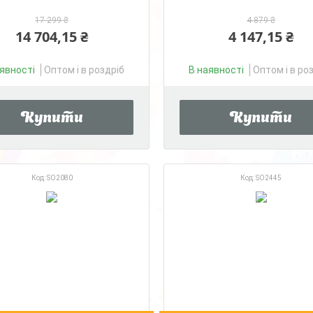
17 299 ₴
4 879 ₴
14 704,15 ₴
4 147,15 ₴
явності
Оптом і в роздріб
В наявності
Оптом і в ро
Купити
Купити
SO2080
SO2445