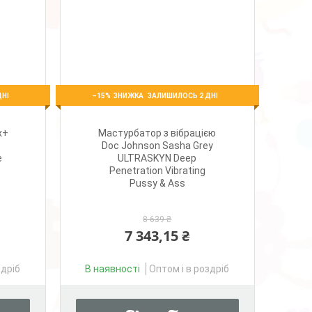
–15%
ДНІ
ЗАЛИШИЛОСЬ 2 ДНІ
x+
Мастурбатор з вібрацією
Doc Johnson Sasha Grey
е
ULTRASKYN Deep
Penetration Vibrating
Pussy & Ass
8 639 ₴
7 343,15 ₴
здріб
В наявності
Оптом і в роздріб