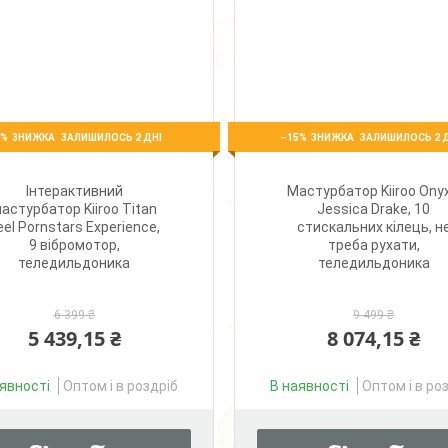
5%
–15%
ЗАЛИШИЛОСЬ 2 ДНІ
ЗАЛИШИЛОСЬ 2 
Інтерактивний
Мастурбатор Kiiroo Ony
астурбатор Kiiroo Titan
Jessica Drake, 10
eel Pornstars Experience,
стискальних кілець, н
9 вібромотор,
треба рухати,
теледильдоника
теледильдоника
6 399 ₴
9 499 ₴
5 439,15 ₴
8 074,15 ₴
явності
Оптом і в роздріб
В наявності
Оптом і в ро