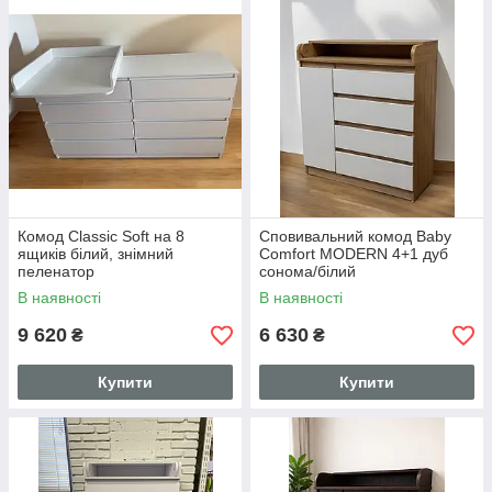
Комод Classic Soft на 8
Сповивальний комод Baby
ящиків білий, знімний
Comfort MODERN 4+1 дуб
пеленатор
сонома/білий
В наявності
В наявності
9 620
6 630
₴
₴
Купити
Купити