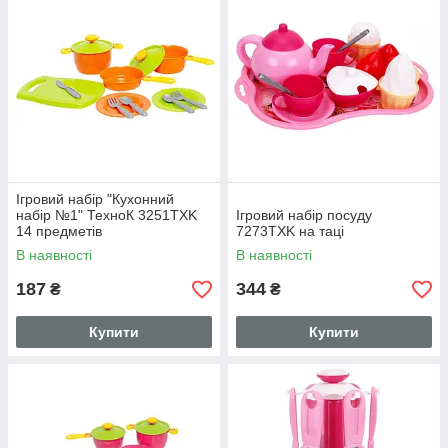
Ігровий набір "Кухонний
набір №1" ТехноК 3251TXK
Ігровий набір посуду
14 предметів
7273TXK на таці
В наявності
В наявності
187
344
₴
₴
Купити
Купити