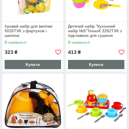
Ігровий набір для випічки
Дитячий набір "Кухонний
5026TXK з фартухом і
набір №5"ТехноК 3282TXK з
шапкою
підставкою для сушіння
В наявності
В наявності
323
413
₴
₴
Купити
Купити