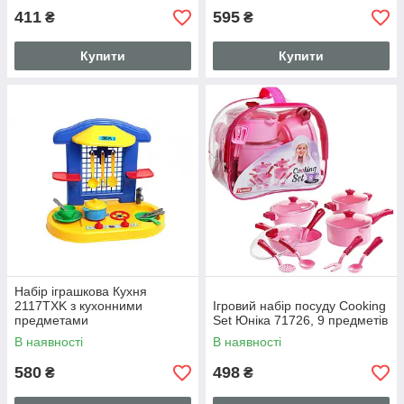
411
595
₴
₴
Купити
Купити
Набір іграшкова Кухня
2117TXK з кухонними
Ігровий набір посуду Cooking
предметами
Set Юніка 71726, 9 предметів
В наявності
В наявності
580
498
₴
₴