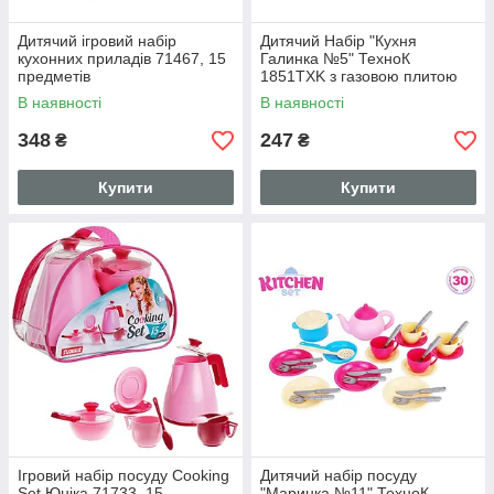
Дитячий ігровий набір
Дитячий Набір "Кухня
кухонних приладів 71467, 15
Галинка №5" ТехноК
предметів
1851TXK з газовою плитою
В наявності
В наявності
348
247
₴
₴
Купити
Купити
Ігровий набір посуду Cooking
Дитячий набір посуду
Set Юніка 71733, 15
"Маринка №11" ТехноК