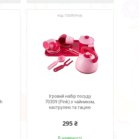
70309(Pink)
Ігровий набір посуду
th
70309 (Pink) з чайником,
каструлею та тацею
295 ₴
В наявності