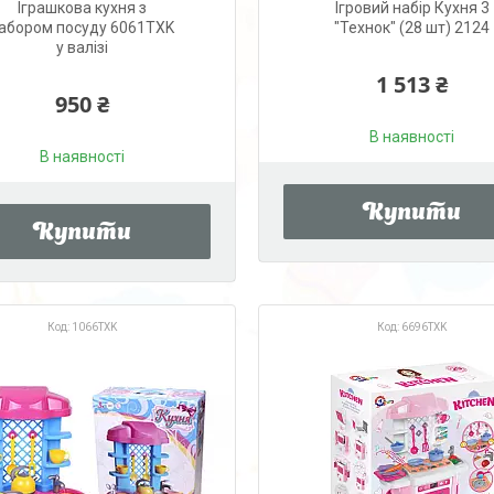
Іграшкова кухня з
Ігровий набір Кухня 3
абором посуду 6061TXK
"Технок" (28 шт) 2124
у валізі
1 513 ₴
950 ₴
В наявності
В наявності
Купити
Купити
1066TXK
6696TXK