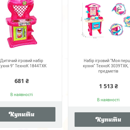
Дитячий ігровий набір
Набір ігровий "Моя пер
Кухня 9" ТехноК 1844TXK
кухня" ТехноК 3039TXK, 
предметів
681 ₴
1 513 ₴
В наявності
В наявності
Купити
Купити