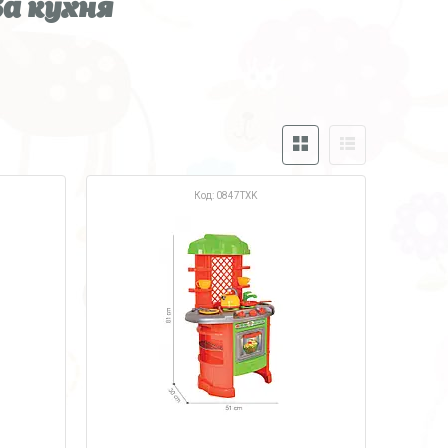
а кухня
0847TXK