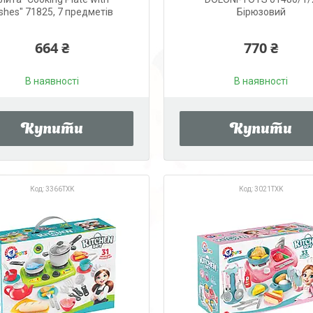
shes" 71825, 7 предметів
Бірюзовий
664 ₴
770 ₴
В наявності
В наявності
Купити
Купити
3366TXK
3021TXK