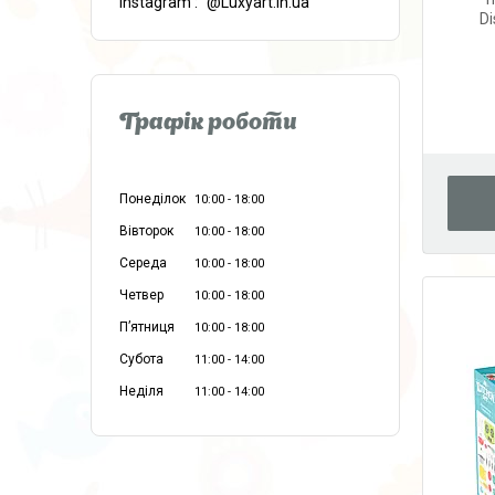
instagram
@Luxyart.in.ua
Di
Графік роботи
Понеділок
10:00
18:00
Вівторок
10:00
18:00
Середа
10:00
18:00
Четвер
10:00
18:00
Пʼятниця
10:00
18:00
Субота
11:00
14:00
Неділя
11:00
14:00