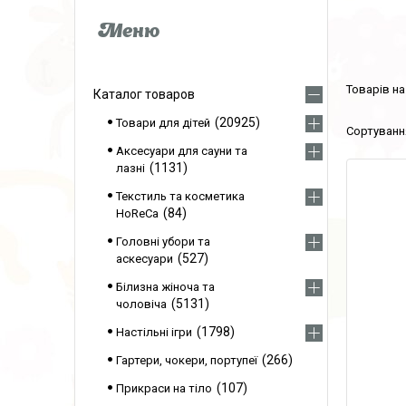
Каталог товаров
20925
Товари для дітей
Аксесуари для сауни та
1131
лазні
Текстиль та косметика
84
HoReCa
Головні убори та
527
аскесуари
Білизна жіноча та
5131
чоловіча
1798
Настільні ігри
266
Гартери, чокери, портупеї
107
Прикраси на тіло