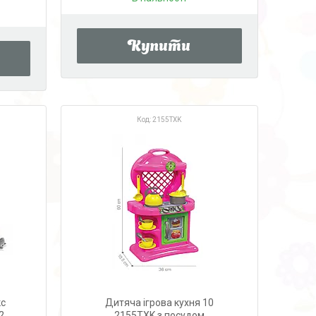
Купити
2155TXK
кс
Дитяча ігрова кухня 10
2
2155TXK з посудом