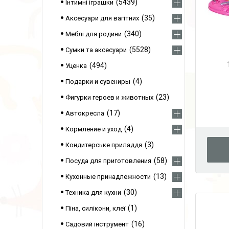
5439
Інтимні іграшки
35
Аксесуари для вагітних
340
Меблі для родини
5528
Сумки та аксесуари
494
Уценка
4
Подарки и сувениры
23
Фигурки героев и животных
17
Автокресла
4
Кормление и уход
3
Кондитерське приладдя
58
Посуда для приготовления
13
Кухонные принадлежности
30
Техника для кухни
1
Піна, силікони, клеї
16
Садовий інструмент