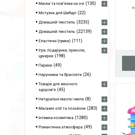
130
Маски та пов'язки на очі
н
22
Мотузки для Шибарі
3235
Домашній текстиль
22139
Домашній текстиль
111
Еластичні (гумки)
Ігри, подарунки, приколи,
198
цукерки
49
Парики
26
Наручники та браслети
Товари для жіночого
45
здоров'я
8
Натуральні масла і мила
283
Масажні олії та лосьйони
1280
Інтимна косметика
49
Романтична атмосфера