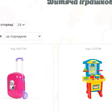
Дитяча іграшков
6061TXK
2124TXK