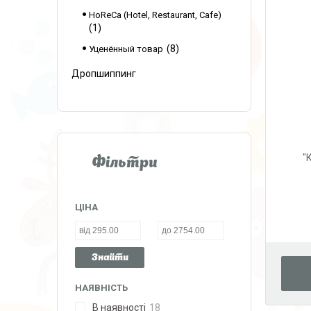
HoReCa (Hotel, Restaurant, Cafe)
1
8
Уценённый товар
Дропшиппинг
"
Фільтри
ЦІНА
Знайти
НАЯВНІСТЬ
В наявності
18