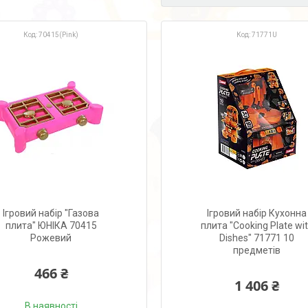
70415(Pink)
71771U
Ігровий набір "Газова
Ігровий набір Кухонна
плита" ЮНІКА 70415
плита "Cooking Plate wi
Рожевий
Dishes" 71771 10
предметів
466 ₴
1 406 ₴
В наявності