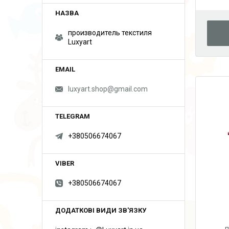
производитель текстиля
Luxyart
luxyart.shop@gmail.com
+380506674067
+380506674067
п