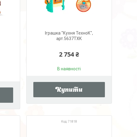
Іграшка "Кухня ТехноК",
арт.5637TXK
2 754 ₴
В наявності
Купити
71818