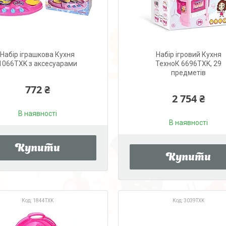
Набір іграшкова Кухня
Набір ігровий Кухня
1066TXK з аксесуарами
ТехноК 6696TXK, 29
предметів
772 ₴
2 754 ₴
В наявності
В наявності
Купити
Купити
1844TXK
3039TXK