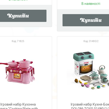
В наявності
Купити
Купити
71825
01480/2
Ігровий набір Кухонна
Ігровий набір Кухня-Бо
лита "Cooking Plate with
DOLONI-TOYS 01480/1/