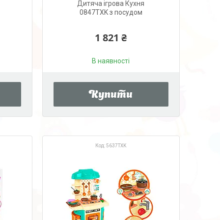
Дитяча ігрова Кухня
0847TXK з посудом
1 821 ₴
В наявності
Купити
5637TXK