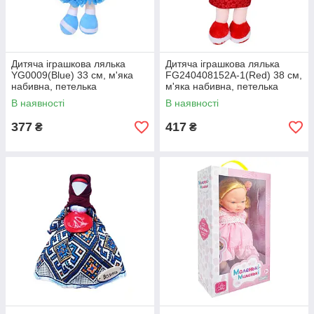
Дитяча іграшкова лялька
Дитяча іграшкова лялька
YG0009(Blue) 33 см, м'яка
FG240408152A-1(Red) 38 см,
набивна, петелька
м'яка набивна, петелька
В наявності
В наявності
377
417
₴
₴