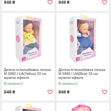
848
848
₴
₴
Дитяча м'яконабивна лялька
Дитяча м'яконабивна лялька
M 5882 I UA(Yellow) 33 см,
M 5885 I UA(Blue) 33 см,
музичні ефекти
музичні ефекти
В наявності
В наявності
848
848
₴
₴