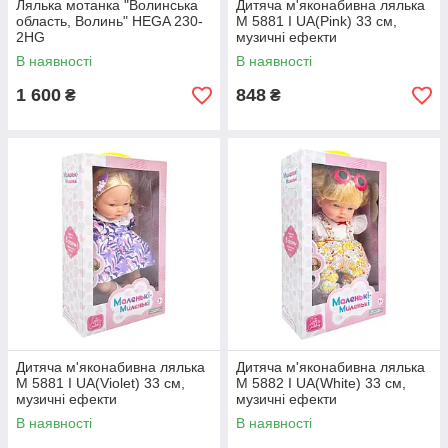
Лялька мотанка "Волинська
Дитяча м'яконабивна лялька
область, Волинь" HEGA 230-
M 5881 I UA(Pink) 33 см,
2HG
музичні ефекти
В наявності
В наявності
1 600
848
₴
₴
Дитяча м'яконабивна лялька
Дитяча м'яконабивна лялька
M 5881 I UA(Violet) 33 см,
M 5882 I UA(White) 33 см,
музичні ефекти
музичні ефекти
В наявності
В наявності