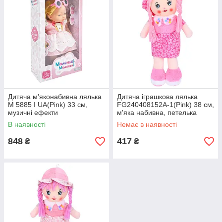
Дитяча м'яконабивна лялька
Дитяча іграшкова лялька
M 5885 I UA(Pink) 33 см,
FG240408152A-1(Pink) 38 см,
музичні ефекти
м'яка набивна, петелька
В наявності
Немає в наявності
848
417
₴
₴