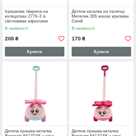
Іграшкова тварина на
Дитяча каталка на паличці
коліщатках 2776-3 зі
Метелик 305 махає крилами
світловими ефектами
Синій
Рожевий
В наявності
В наявності
206
170
₴
₴
Купити
Купити
Дитяча іграшка-каталка
Дитяча іграшка-каталка
Вертоліт 9413TXK у сітці
Вертоліт 9413TXK у сітці