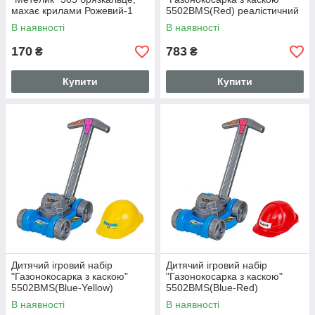
махає крилами Рожевий-1
5502BMS(Red) реалістичний
звук
В наявності
В наявності
170
783
₴
₴
Купити
Купити
Дитячий ігровий набір
Дитячий ігровий набір
"Газонокосарка з каскою"
"Газонокосарка з каскою"
5502BMS(Blue-Yellow)
5502BMS(Blue-Red)
реалістичний звук
реалістичний звук
В наявності
В наявності