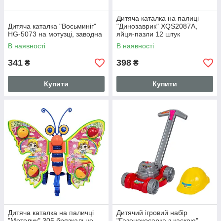
Дитяча каталка на палиці
Дитяча каталка "Восьминіг"
"Динозаврик" XQS2087A,
HG-5073 на мотузці, заводна
яйця-пазли 12 штук
В наявності
В наявності
341
398
₴
₴
Купити
Купити
Дитяча каталка на паличці
Дитячий ігровий набір
"Метелик" 305 брязкальце,
"Газонокосарка з каскою"