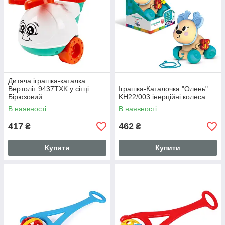
Дитяча іграшка-каталка
Вертоліт 9437TXK у сітці
Іграшка-Каталочка "Олень"
Бірюзовий
KH22/003 інерційні колеса
В наявності
В наявності
417
462
₴
₴
Купити
Купити