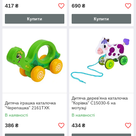
417
690
₴
₴
Купити
Купити
Дитяча дерев’яна каталочка
Дитяча іграшка каталочка
"Корівка" C15030-6 на
"Черепашка" 2161TXK
мотузці
В наявності
В наявності
386
434
₴
₴