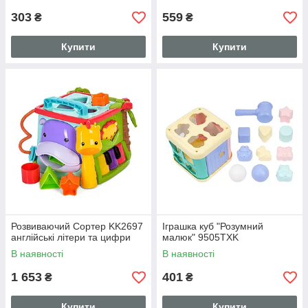
303
559
₴
₴
Купити
Купити
Розвиваючий Сортер KK2697
Іграшка куб "Розумний
англійські літери та цифри
малюк" 9505TXK
В наявності
В наявності
1 653
401
₴
₴
Купити
Купити