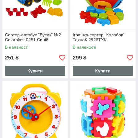
Сортер-автобус "Бусик" №2
Іграшка-сортер "Колобок"
Colorplast 0251 Синій
ТехноК 2926TXK
В наявності
В наявності
251
299
₴
₴
Купити
Купити