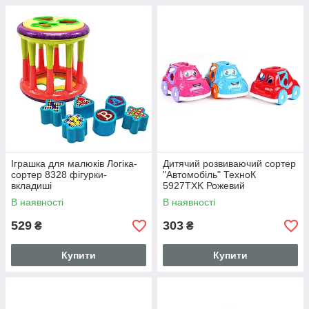
Іграшка для малюків Логіка-
Дитячий розвиваючий сортер
сортер 8328 фігурки-
"Автомобіль" ТехноК
вкладиші
5927TXK Рожевий
В наявності
В наявності
529
303
₴
₴
Купити
Купити