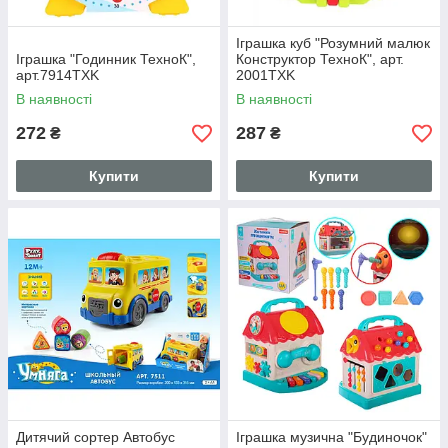
Іграшка куб "Розумний малюк
Іграшка "Годинник ТехноК",
Конструктор ТехноК", арт.
арт.7914TXK
2001TXK
В наявності
В наявності
272
287
₴
₴
Купити
Купити
Дитячий сортер Автобус
Іграшка музична "Будиночок"