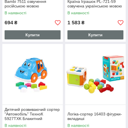
Bambi 7511 озвучення
Країна Іграшок PL-721-59
російською мовою
озвучена українською мовою
В наявності
В наявності
694
1 583
₴
₴
Купити
Купити
Дитячий розвиваючий сортер
"Автомобіль" ТехноК
Логіка-сортер 16403 фігурки-
5927TXK Блакитний
вкладиші
В наявності
В наявності