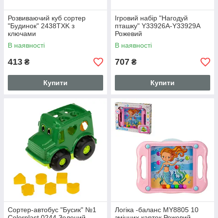
Розвиваючий куб сортер
Ігровий набір "Нагодуй
"Будинок" 2438TXK з
пташку" Y33926A-Y33929A
ключами
Рожевий
В наявності
В наявності
413
707
₴
₴
Купити
Купити
Сортер-автобус "Бусик" №1
Логіка -баланс MY8805 10
Colorplast 0244 Зелений
змінних карток Рожевий