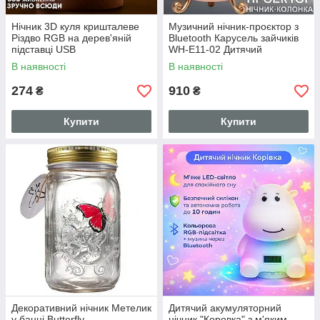
Нічник 3D куля кришталеве
Музичний нічник-проєктор з
Різдво RGB на дерев'яній
Bluetooth Карусель зайчиків
підставці USB
WH-E11-02 Дитячий
музичний нічник
В наявності
В наявності
274
910
₴
₴
Купити
Купити
Декоративний нічник Метелик
Дитячий акумуляторний
у банці Butterfly
нічник "Коровка" з м'яким