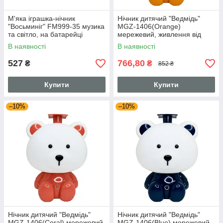
М'яка іграшка-нічник
Нічник дитячий "Ведмідь"
"Восьминіг" FM999-35 музика
MGZ-1406(Orange)
та світло, на батарейці
мережевий, живлення від
17х15х16 см
USB
В наявності
В наявності
527
766,80
₴
₴
852 ₴
Купити
Купити
–10%
–10%
Нічник дитячий "Ведмідь"
Нічник дитячий "Ведмідь"
MGZ-1406(Coral) мережевий,
MGZ-1406(Blue) мережевий,