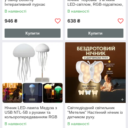
Інтерактивний пурхає
LED-світлом, RGB-підсвіткою,
метелик у банці з підсвіткою
вбудованою Bluetooth-
В наявності
В наявності
колонкою й електронним
годиннико
946
638
₴
₴
Купити
Купити
Нічник LED-лампа Медуза з
Світлодіодний світильник
USB NTL-5B з рухами та
"Метелик" Настінний нічник із
кольоропередаванням RGB
датчиком руху.
Білий
В наявності
В наявності