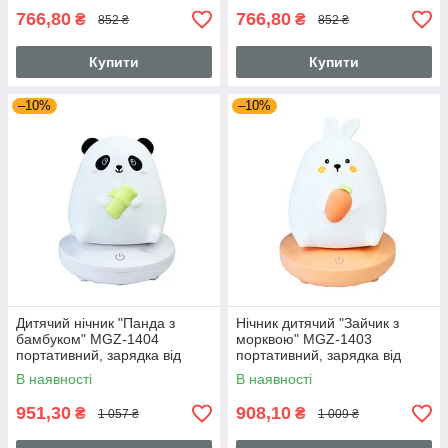
766,80
766,80
₴
₴
852 ₴
852 ₴
Купити
Купити
–10%
–10%
Дитячий нічник "Панда з
Нічник дитячий "Зайчик з
бамбуком" MGZ-1404
морквою" MGZ-1403
портативний, зарядка від
портативний, зарядка від
USB
USB
В наявності
В наявності
951,30
908,10
₴
₴
1 057 ₴
1 009 ₴