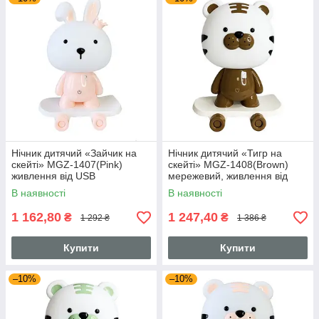
Нічник дитячий «Зайчик на
Нічник дитячий «Тигр на
скейті» MGZ-1407(Pink)
скейті» MGZ-1408(Brown)
живлення від USB
мережевий, живлення від
USB
В наявності
В наявності
1 162,80
1 247,40
₴
₴
1 292 ₴
1 386 ₴
Купити
Купити
–10%
–10%