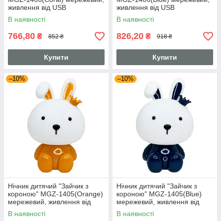
живлення від USB
живлення від USB
В наявності
В наявності
766,80
826,20
₴
₴
852 ₴
918 ₴
Купити
Купити
–10%
–10%
Нічник дитячий "Зайчик з
Нічник дитячий "Зайчик з
короною" MGZ-1405(Orange)
короною" MGZ-1405(Blue)
мережевий, живлення від
мережевий, живлення від
USB
USB
В наявності
В наявності