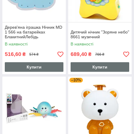
Дерев'яна іграшка Нічник MD
1 566 на батарейках
Дитячий нічник "Зоряне небо"
БлакитнийЛебідь
8661 музичний
В наявності
В наявності
516,60
689,40
₴
₴
574 ₴
766 ₴
Купити
Купити
–10%