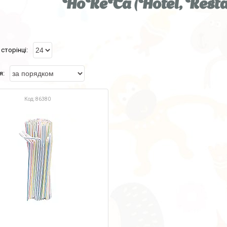
HoReCa (Hotel, Resta
86380