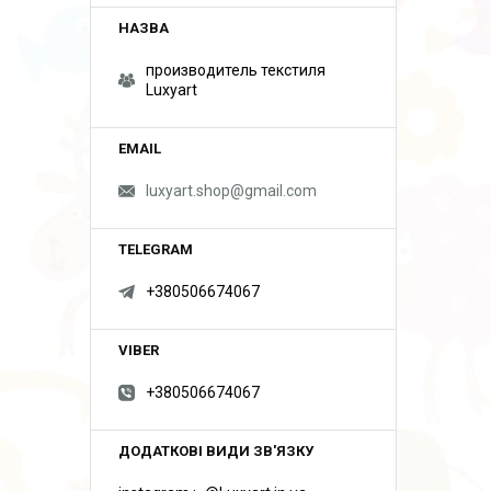
производитель текстиля
Luxyart
luxyart.shop@gmail.com
+380506674067
+380506674067