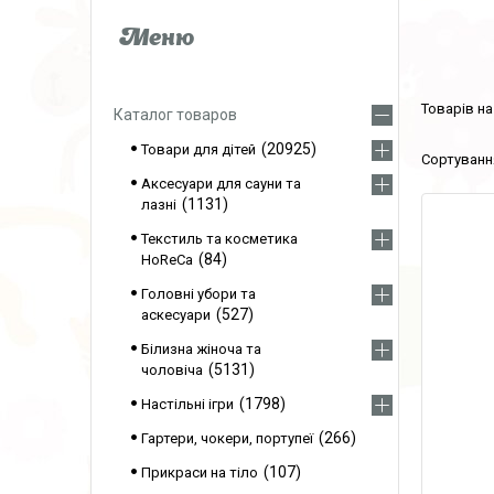
Каталог товаров
20925
Товари для дітей
Аксесуари для сауни та
1131
лазні
Текстиль та косметика
84
HoReCa
Головні убори та
527
аскесуари
Білизна жіноча та
5131
чоловіча
1798
Настільні ігри
266
Гартери, чокери, портупеї
107
Прикраси на тіло