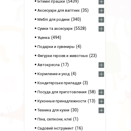
5439
Інтимні іграшки
35
Аксесуари для вагітних
340
Меблі для родини
5528
Сумки та аксесуари
494
Уценка
4
Подарки и сувениры
23
Фигурки героев и животных
17
Автокресла
4
Кормление и уход
3
Кондитерське приладдя
58
Посуда для приготовления
13
Кухонные принадлежности
30
Техника для кухни
1
Піна, силікони, клеї
16
Садовий інструмент