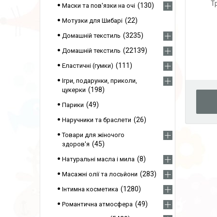
Т
130
Маски та пов'язки на очі
22
Мотузки для Шибарі
3235
Домашній текстиль
22139
Домашній текстиль
111
Еластичні (гумки)
Ігри, подарунки, приколи,
198
цукерки
49
Парики
26
Наручники та браслети
Товари для жіночого
45
здоров'я
8
Натуральні масла і мила
283
Масажні олії та лосьйони
1280
Інтимна косметика
49
Романтична атмосфера