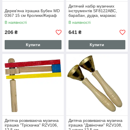
Дитячий набір музичних
Дерев'яна іграшка Бубен MD
інструментів SF8122ABC,
0367 15 см КроликиЖираф
барабан, дудка, маракас
В наявності
В наявності
206
641
₴
₴
Купити
Купити
Дитяча розвиваюча музична
Дитяча розвиваюча музична
іграшка "Тріскачка" RZV106,
іграшка "Дзвіночки" RZV108,
12,5 см
2 штуки 12,5 см