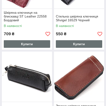
Шкіряна ключниця на
блискавці ST Leather 22558
Стильна шкіряна ключниця
Бордовий
Shvigel 16529 Чорний
В наявності
В наявності
709
550
₴
₴
Купити
Купити
Зручна шкіряна ключниця