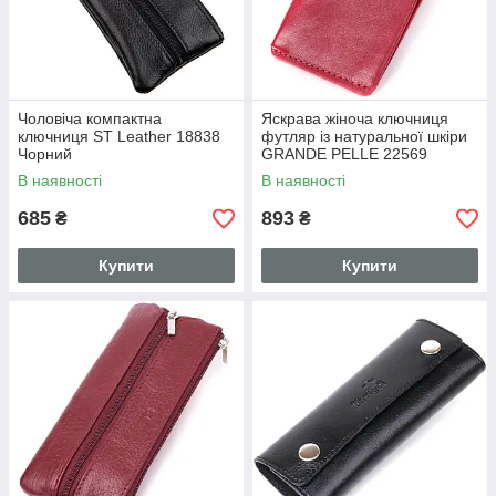
Чоловіча компактна
Яскрава жіноча ключниця
ключниця ST Leather 18838
футляр із натуральної шкіри
Чорний
GRANDE PELLE 22569
Червоний
В наявності
В наявності
685
893
₴
₴
Купити
Купити