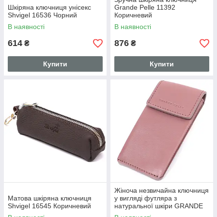
Шкіряна ключниця унісекс
Grande Pelle 11392
Shvigel 16536 Чорний
Коричневий
В наявності
В наявності
614
876
₴
₴
Купити
Купити
Жіноча незвичайна ключниця
Матова шкіряна ключниця
у вигляді футляра з
Shvigel 16545 Коричневий
натуральної шкіри GRANDE
PELLE 22571 Бежевий