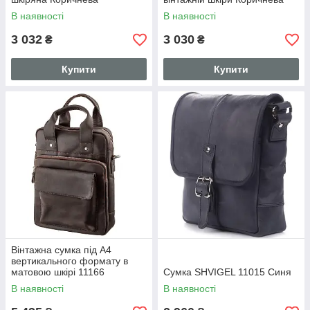
В наявності
В наявності
3 032
3 030
₴
₴
Купити
Купити
Вінтажна сумка під А4
вертикального формату в
матовою шкірі 11166
Сумка SHVIGEL 11015 Синя
SHVIGEL, Коричнева
В наявності
В наявності