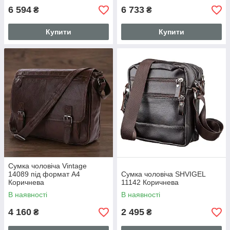
6 594
6 733
₴
₴
Купити
Купити
Сумка чоловіча Vintage
14089 під формат А4
Сумка чоловіча SHVIGEL
Коричнева
11142 Коричнева
В наявності
В наявності
4 160
2 495
₴
₴