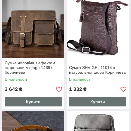
Сумка чоловіча з ефектом
старовини Vintage 14697
Сумка SHVIGEL 11014 з
Коричнева
натуральної шкіри Коричнева
В наявності
В наявності
3 642
1 332
₴
₴
Купити
Купити