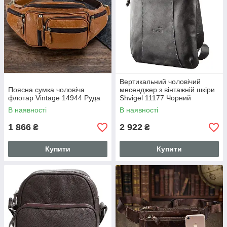
Вертикальний чоловічий
Поясна cумка чоловіча
месенджер з вінтажній шкіри
флотар Vintage 14944 Руда
Shvigel 11177 Чорний
В наявності
В наявності
1 866
2 922
₴
₴
Купити
Купити