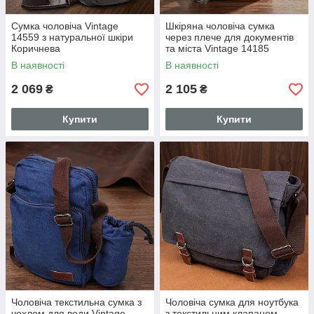
Сумка чоловіча Vintage
Шкіряна чоловіча сумка
14559 з натуральної шкіри
через плече для документів
Коричнева
та міста Vintage 14185
Коричнева
В наявності
В наявності
2 069
2 105
₴
₴
Купити
Купити
Чоловіча текстильна сумка з
Чоловіча сумка для ноутбука
чохлом для води Vintage
з текстильним клапаном