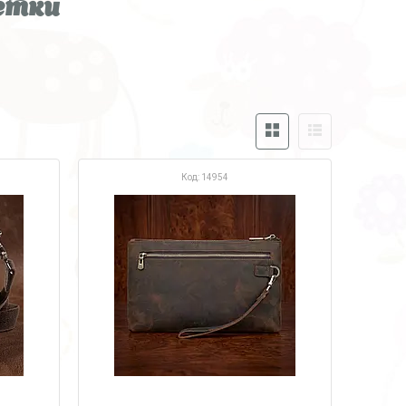
сетки
14954