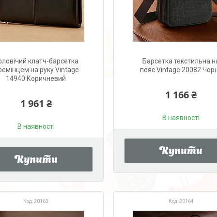
оловічий клатч-барсетка
Барсетка текстильна н
ремінцем на руку Vintage
пояс Vintage 20082 Чор
14940 Коричневий
1 166 ₴
1 961 ₴
В наявності
В наявності
Купити
Купити
20163
20164