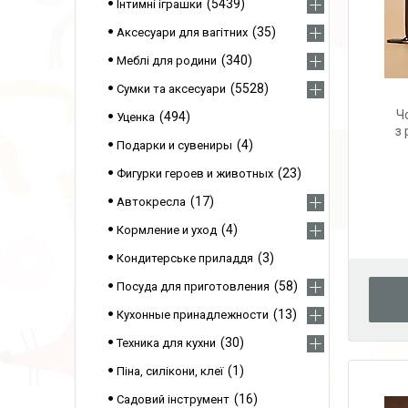
5439
Інтимні іграшки
35
Аксесуари для вагітних
340
Меблі для родини
5528
Сумки та аксесуари
Ч
494
Уценка
з 
4
Подарки и сувениры
23
Фигурки героев и животных
17
Автокресла
4
Кормление и уход
3
Кондитерське приладдя
58
Посуда для приготовления
13
Кухонные принадлежности
30
Техника для кухни
1
Піна, силікони, клеї
16
Садовий інструмент