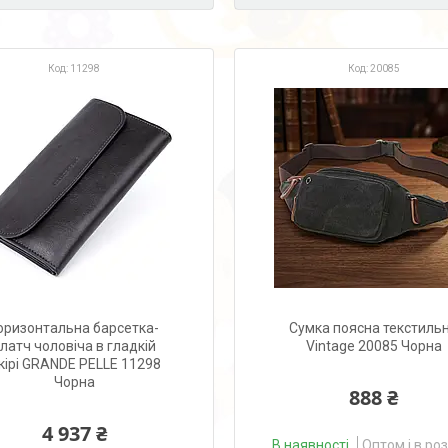
11298
20085
оризонтальна барсетка-
Сумка поясна текстиль
латч чоловіча в гладкій
Vintage 20085 Чорна
кірі GRANDE PELLE 11298
Чорна
888 ₴
4 937 ₴
В наявності
Оптом і в ро