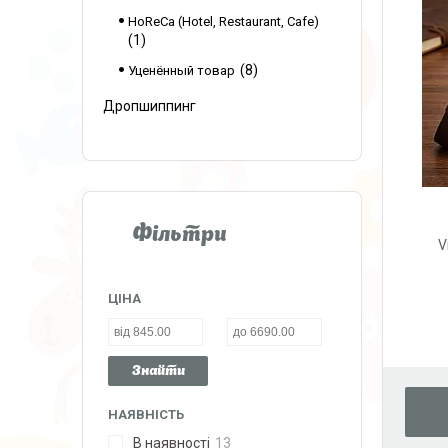
HoReCa (Hotel, Restaurant, Cafe)
1
8
Уценённый товар
Дропшиппинг
Фільтри
V
ЦІНА
Знайти
НАЯВНІСТЬ
В наявності
13