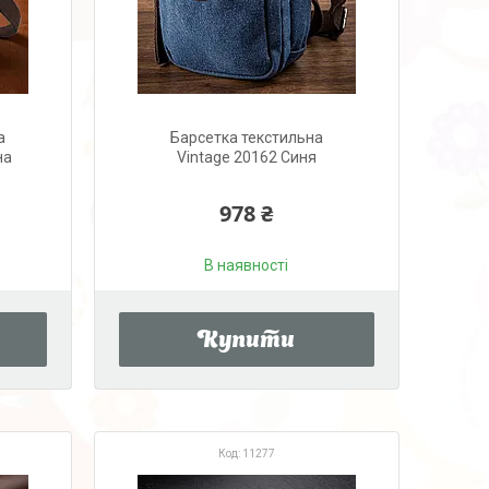
а
Барсетка текстильна
на
Vintage 20162 Синя
978 ₴
В наявності
Купити
11277