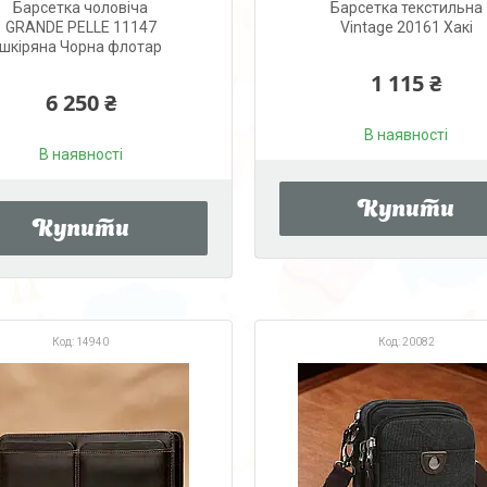
Барсетка чоловіча
Барсетка текстильна
GRANDE PELLE 11147
Vintage 20161 Хакі
шкіряна Чорна флотар
1 115 ₴
6 250 ₴
В наявності
В наявності
Купити
Купити
14940
20082