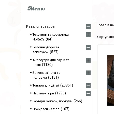
Каталог товаров
Текстиль та косметика
84
HoReCa
Головні убори та
527
аскесуари
Аксесуари для сауни та
1130
лазні
Білизна жіноча та
5131
чоловіча
20861
Товари для дітей
1796
Настільні ігри
266
Гартери, чокери, портупеї
107
Прикраси на тіло