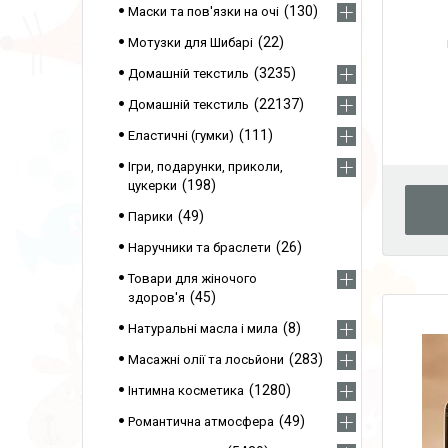
130
Маски та пов'язки на очі
22
Мотузки для Шибарі
3235
Домашній текстиль
22137
Домашній текстиль
111
Еластичні (гумки)
Ігри, подарунки, приколи,
198
цукерки
49
Парики
26
Наручники та браслети
Товари для жіночого
45
здоров'я
8
Натуральні масла і мила
283
Масажні олії та лосьйони
1280
Інтимна косметика
49
Романтична атмосфера