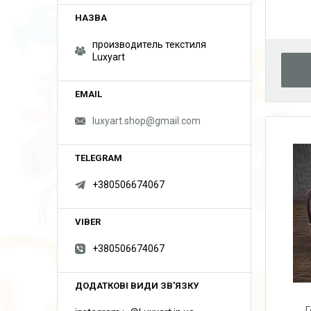
производитель текстиля
Luxyart
luxyart.shop@gmail.com
+380506674067
+380506674067
Г