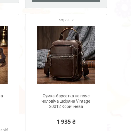
20012
на
Сумка-барсетка на пояс
чоловіча шкіряна Vintage
20012 Коричнева
1 935 ₴
здріб