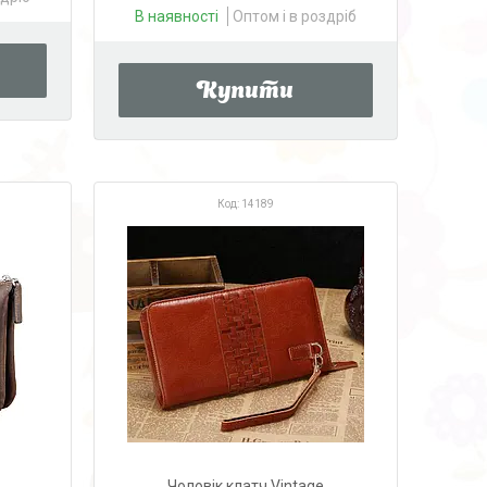
В наявності
Оптом і в роздріб
Купити
14189
Чоловік клатч Vintage