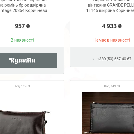
на ремінь брюк шкіряна
вінтажна GRANDE PELL
intage 20354 Коричнева
11145 шкіряна Коричне
957 ₴
4 933 ₴
В наявності
Немає в наявності
+380 (50) 667-40-67
Купити
11263
14970