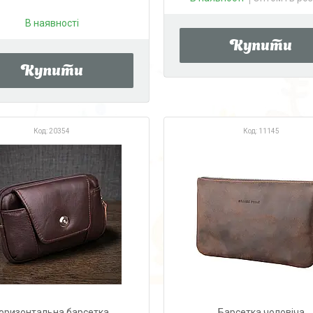
В наявності
Купити
Купити
20354
11145
оризонтальна барсетка
Барсетка чоловіча