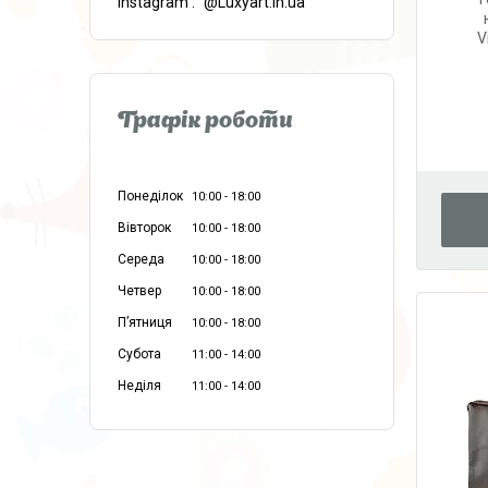
instagram
@Luxyart.in.ua
V
Графік роботи
Понеділок
10:00
18:00
Вівторок
10:00
18:00
Середа
10:00
18:00
Четвер
10:00
18:00
Пʼятниця
10:00
18:00
Субота
11:00
14:00
Неділя
11:00
14:00