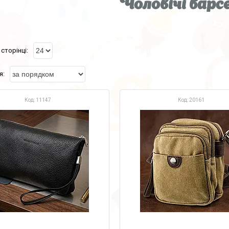
Чоловічі бар
11147
20161