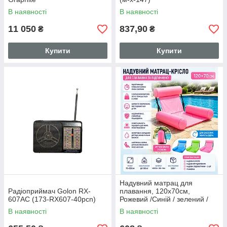
В наявності
В наявності
11 050
837,90
₴
₴
Купити
Купити
Надувний матрац для
Радіоприймач Golon RX-
плавання, 120х70см,
607AC (173-RX607-40pcn)
Рожевий /Синій / зелений /
Водне крісло для плавання /
В наявності
В наявності
Складний матрац для
купання