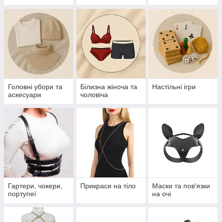
Головні убори та
Білизна жіноча та
Настільні ігри
аскесуари
чоловіча
Гартери, чокери,
Прикраси на тіло
Маски та пов'язки
портупеї
на очі