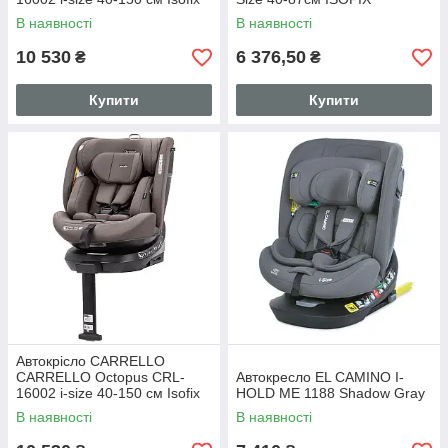
Seashell Grey, поворот,
В наявності
В наявності
опорна стійка
10 530
6 376,50
₴
₴
Купити
Купити
Автокрісло CARRELLO
CARRELLO Octopus CRL-
Автокресло EL CAMINO I-
16002 i-size 40-150 см Isofix
HOLD ME 1188 Shadow Gray
Sandstone Beig, поворот,
В наявності
В наявності
опорна стійка