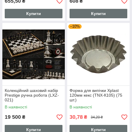
655,50
608
₴
₴
Купити
Купити
–10%
Колекційний шаховий набір
Форма для випічки Xplast
Prestige ручна робота (LXZ-
120мм кекс (TNX-К105) (75
021)
шт.)
В наявності
В наявності
19 500
30,78
₴
₴
34,20 ₴
Купити
Купити