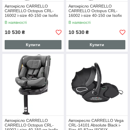
Автокрісло CARRELLO
Автокрісло CARRELLO
CARRELLO Octopus CRL-
CARRELLO Octopus CRL-
16002 i-size 40-150 см Isofix
16002 i-size 40-150 см Isofix
Midnight Black, поворот,
Deepwater Grey, поворот,
В наявності
В наявності
опорна стійка
опорна стійка
10 530
10 530
₴
₴
Купити
Купити
Автокрісло CARRELLO
Автокресло CARRELLO Vega
CARRELLO Octopus CRL-
CRL-14101 Absolute Black i-
16002 i-size 40-150 см Isofix
Size 40-87см ISOFIX