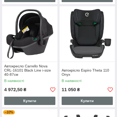
Автокресло Carrello Nova
CRL-16101 Black Line i-size
Автокрісло Espiro Theta 110
40-87см
Onyx
В наявності
В наявності
4 972,50
11 050
₴
₴
Купити
Купити
–10%