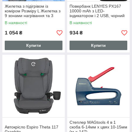
Жилетка з підігрівом із
Повербанк LENYES PX167
коміром Розміру L Жилетка з
10000 mAh з LED-
9 зонами нагрівання та 3
індикатором і 2 USB, чорний
режимами регулювання
В наявності
В наявності
температури
1 054
934
₴
₴
Купити
Купити
Степлер MAGtools 4 в 1
Автокрісло Espiro Theta 117
скоба 6-14мм x цвях 10-15мм
Graphite
(м-х-147)