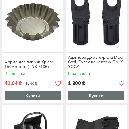
Адаптери до автокрісла Maxi-
Форма для випічки Xplast
Cosi, Cybex на коляску ONLY,
150мм кекс (TNX-К106)
YOGA
В наявності
В наявності
41,04
1 300
₴
₴
45,60 ₴
Купити
Купити