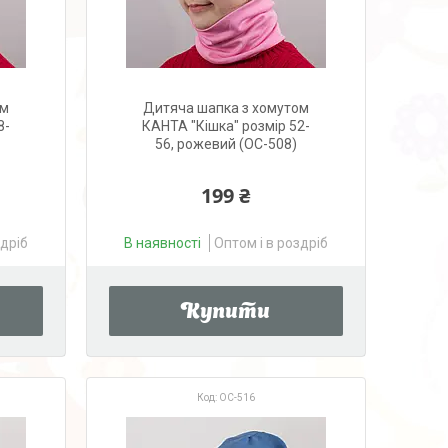
ом
Дитяча шапка з хомутом
8-
КАНТА "Кішка" розмір 52-
56, рожевий (OC-508)
199 ₴
здріб
В наявності
Оптом і в роздріб
Купити
OC-516