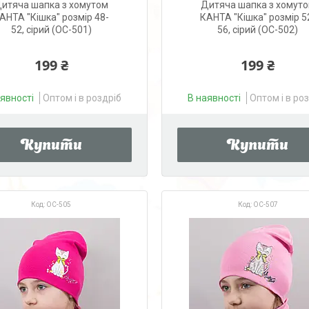
итяча шапка з хомутом
Дитяча шапка з хомут
АНТА "Кішка" розмір 48-
КАНТА "Кішка" розмір 5
52, сірий (OC-501)
56, сірий (OC-502)
199 ₴
199 ₴
аявності
Оптом і в роздріб
В наявності
Оптом і в ро
Купити
Купити
OC-505
OC-507