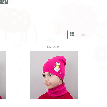
ки
OC-504