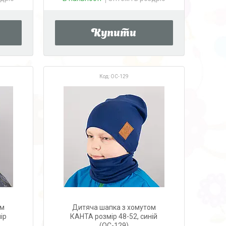
Купити
OC-129
ом
Дитяча шапка з хомутом
ір
КАНТА розмір 48-52, синій
(OC-129)