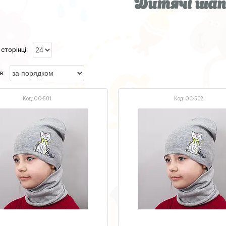
Дитячі шап
OC-501
OC-502