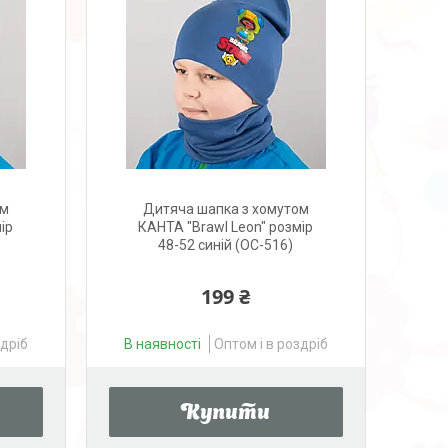
ом
Дитяча шапка з хомутом
ір
КАНТА "Brawl Leon" розмір
48-52 синій (OC-516)
199 ₴
здріб
В наявності
Оптом і в роздріб
Купити