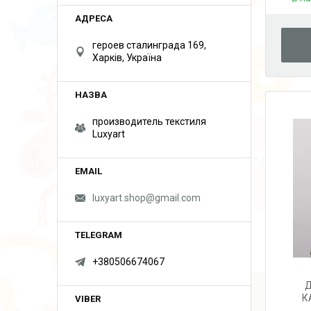
героев сталинграда 169,
Харків, Україна
производитель текстиля
Luxyart
luxyart.shop@gmail.com
+380506674067
Д
К