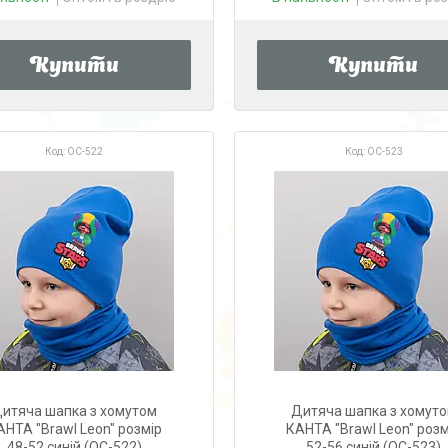
Купити
Купити
OC-522
OC-523
итяча шапка з хомутом
Дитяча шапка з хомут
АНТА "Brawl Leon" розмір
КАНТА "Brawl Leon" розм
48-52 синій (OC-522)
52-56 синій (OC-523)