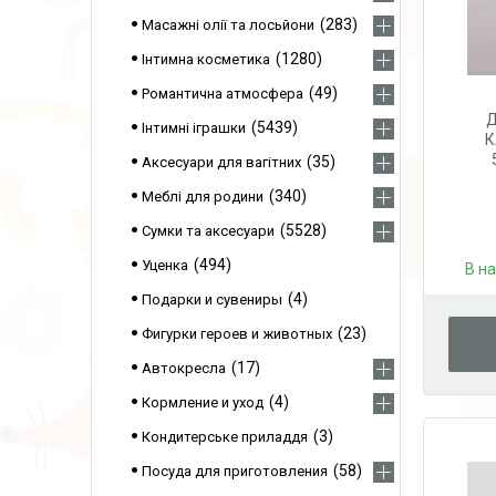
283
Масажні олії та лосьйони
1280
Інтимна косметика
49
Романтична атмосфера
Д
5439
Інтимні іграшки
К
35
Аксесуари для вагітних
340
Меблі для родини
5528
Сумки та аксесуари
494
Уценка
В н
4
Подарки и сувениры
23
Фигурки героев и животных
17
Автокресла
4
Кормление и уход
3
Кондитерське приладдя
58
Посуда для приготовления