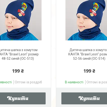
итяча шапка з хомутом
Дитяча шапка з хомут
АНТА "Brawl Leon" розмір
КАНТА "Brawl Leon" розм
48-52 синій (OC-513)
52-56 синій (OC-514)
199 ₴
199 ₴
аявності
Оптом і в роздріб
В наявності
Оптом і в ро
Купити
Купити