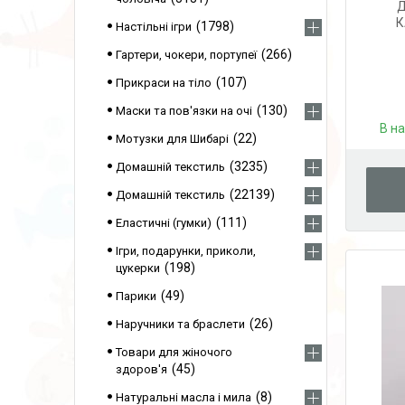
Д
К
1798
Настільні ігри
266
Гартери, чокери, портупеї
107
Прикраси на тіло
130
Маски та пов'язки на очі
В н
22
Мотузки для Шибарі
3235
Домашній текстиль
22139
Домашній текстиль
111
Еластичні (гумки)
Ігри, подарунки, приколи,
198
цукерки
49
Парики
26
Наручники та браслети
Товари для жіночого
45
здоров'я
8
Натуральні масла і мила