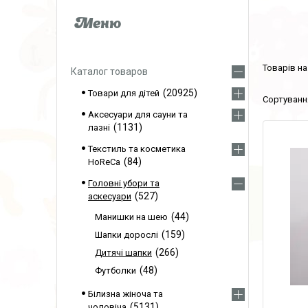
Каталог товаров
20925
Товари для дітей
Аксесуари для сауни та
1131
лазні
Текстиль та косметика
84
HoReCa
Головні убори та
527
аскесуари
44
Манишки на шею
159
Шапки дорослі
266
Дитячі шапки
48
Футболки
Білизна жіноча та
5131
чоловіча