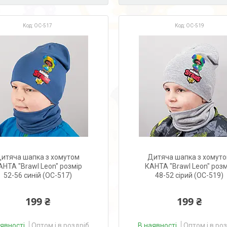
OC-517
OC-519
итяча шапка з хомутом
Дитяча шапка з хомут
АНТА "Brawl Leon" розмір
КАНТА "Brawl Leon" розм
52-56 синій (OC-517)
48-52 сірий (OC-519)
199 ₴
199 ₴
аявності
Оптом і в роздріб
В наявності
Оптом і в ро