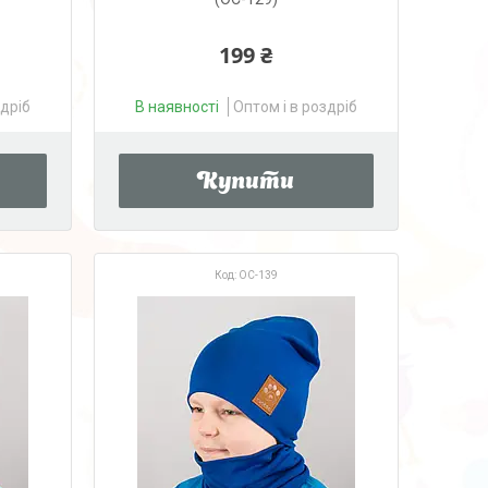
199 ₴
здріб
В наявності
Оптом і в роздріб
Купити
OC-139