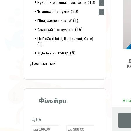
13
Кухонные принадлежности
30
Техника для кухни
1
Піна, силікони, клеї
16
Садовий інструмент
HoReCa (Hotel, Restaurant, Cafe)
1
8
Уценённый товар
Д
Дропшиппинг
К
В н
Фільтри
ЦІНА