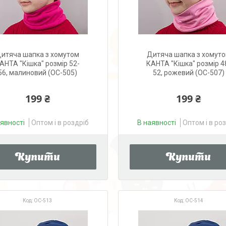
итяча шапка з хомутом
Дитяча шапка з хомут
АНТА "Кішка" розмір 52-
КАНТА "Кішка" розмір 4
56, малиновий (OC-505)
52, рожевий (OC-507)
199 ₴
199 ₴
аявності
Оптом і в роздріб
В наявності
Оптом і в ро
Купити
Купити
OC-513
OC-514