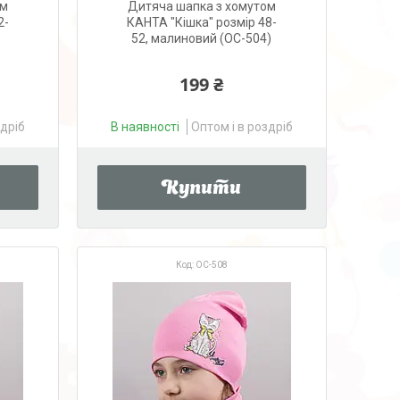
ом
Дитяча шапка з хомутом
2-
КАНТА "Кішка" розмір 48-
52, малиновий (OC-504)
199 ₴
здріб
В наявності
Оптом і в роздріб
Купити
OC-508