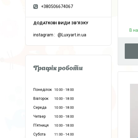
+380506674067
В н
instagram
@Luxyart.in.ua
Графік роботи
Понеділок
10:00
18:00
Вівторок
10:00
18:00
Середа
10:00
18:00
Четвер
10:00
18:00
Пʼятниця
10:00
18:00
Субота
11:00
14:00