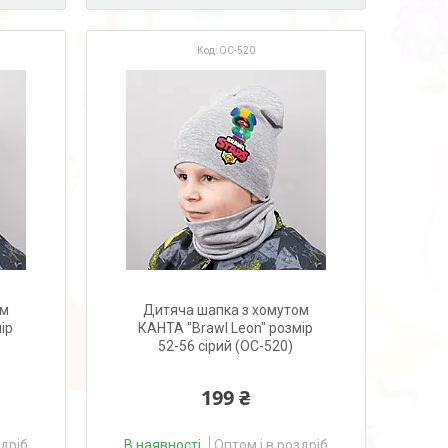
OC-520
ом
Дитяча шапка з хомутом
ір
КАНТА "Brawl Leon" розмір
52-56 сірий (OC-520)
199 ₴
здріб
В наявності
Оптом і в роздріб