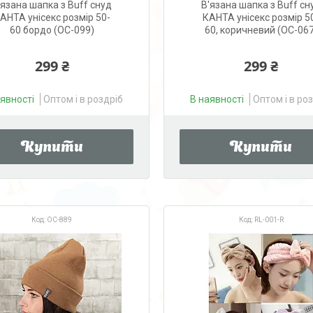
'язана шапка з Buff снуд
В'язана шапка з Buff сн
АНТА унісекс розмір 50-
КАНТА унісекс розмір 5
60 бордо (OC-099)
60, коричневий (OC-067
299 ₴
299 ₴
аявності
Оптом і в роздріб
В наявності
Оптом і в ро
Купити
Купити
OC-889
RL-001-R