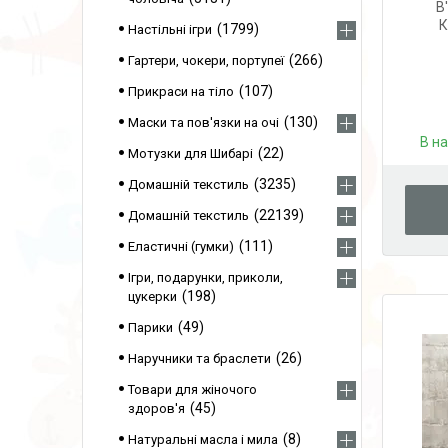
В
К
1799
Настільні ігри
266
Гартери, чокери, портупеї
107
Прикраси на тіло
130
Маски та пов'язки на очі
В н
22
Мотузки для Шибарі
3235
Домашній текстиль
22139
Домашній текстиль
111
Еластичні (гумки)
Ігри, подарунки, приколи,
198
цукерки
49
Парики
26
Наручники та браслети
Товари для жіночого
45
здоров'я
8
Натуральні масла і мила