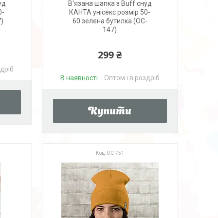
уд
В'язана шапка з Buff снуд
0-
КАНТА унісекс розмір 50-
)
60 зелена бутилка (OC-
147)
299 ₴
здріб
В наявності
Оптом і в роздріб
Купити
OC-751