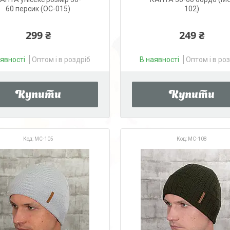
60 персик (OC-015)
102)
299 ₴
249 ₴
аявності
Оптом і в роздріб
В наявності
Оптом і в ро
Купити
Купити
MC-105
MC-108