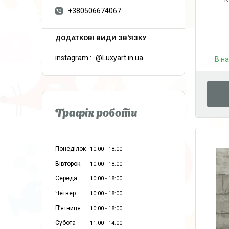
+380506674067
instagram
@Luxyart.in.ua
В н
Графік роботи
Понеділок
10:00
18:00
Вівторок
10:00
18:00
Середа
10:00
18:00
Четвер
10:00
18:00
Пʼятниця
10:00
18:00
Субота
11:00
14:00