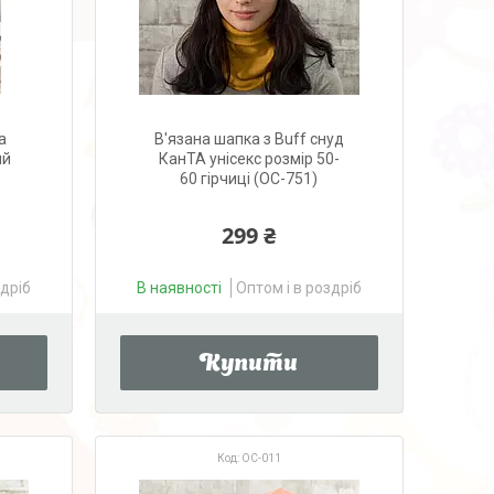
а
В'язана шапка з Buff снуд
ий
КанТА унісекс розмір 50-
60 гірчиці (OC-751)
299 ₴
здріб
В наявності
Оптом і в роздріб
Купити
OC-011