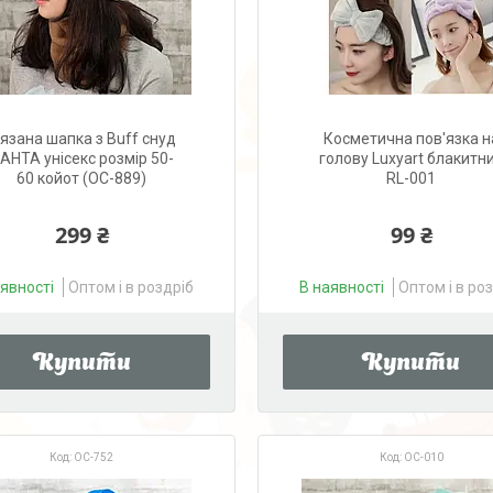
'язана шапка з Buff снуд
Косметична пов'язка н
АНТА унісекс розмір 50-
голову Luxyart блакитн
60 койот (OC-889)
RL-001
299 ₴
99 ₴
аявності
Оптом і в роздріб
В наявності
Оптом і в ро
Купити
Купити
OC-752
OC-010