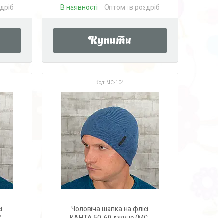
здріб
В наявності
Оптом і в роздріб
Купити
MC-104
і
Чоловіча шапка на флісі
C-
КАНТА 50-60 джинс (MC-