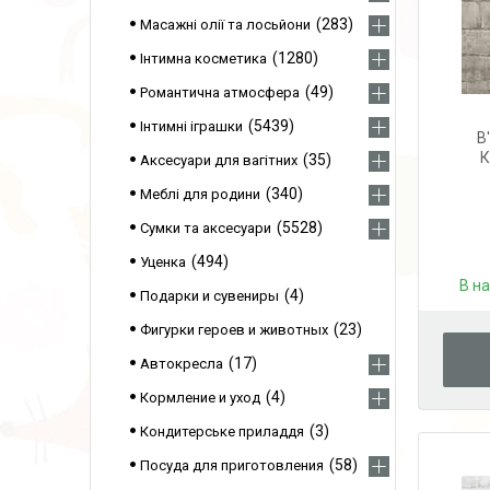
283
Масажні олії та лосьйони
1280
Інтимна косметика
49
Романтична атмосфера
5439
Інтимні іграшки
В
К
35
Аксесуари для вагітних
340
Меблі для родини
5528
Сумки та аксесуари
494
Уценка
В н
4
Подарки и сувениры
23
Фигурки героев и животных
17
Автокресла
4
Кормление и уход
3
Кондитерське приладдя
58
Посуда для приготовления