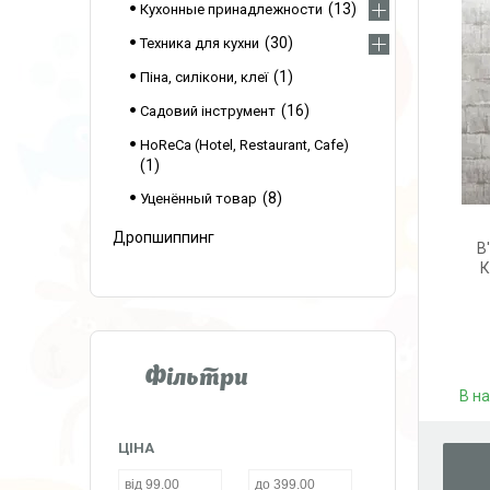
13
Кухонные принадлежности
30
Техника для кухни
1
Піна, силікони, клеї
16
Садовий інструмент
HoReCa (Hotel, Restaurant, Cafe)
1
8
Уценённый товар
Дропшиппинг
В
К
Фільтри
В н
ЦІНА