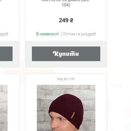
104)
249 ₴
здріб
В наявності
Оптом і в роздріб
Купити
MC-109