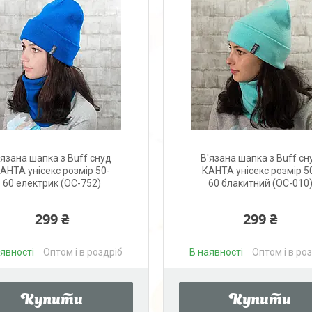
'язана шапка з Buff снуд
В'язана шапка з Buff сн
АНТА унісекс розмір 50-
КАНТА унісекс розмір 5
60 електрик (OC-752)
60 блакитний (OC-010
299 ₴
299 ₴
аявності
Оптом і в роздріб
В наявності
Оптом і в ро
Купити
Купити