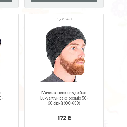
OC-689
а
В'язана шапка подвійна
0-
Luxyart унісекс розмір 50-
60 сірий (OC-689)
172 ₴