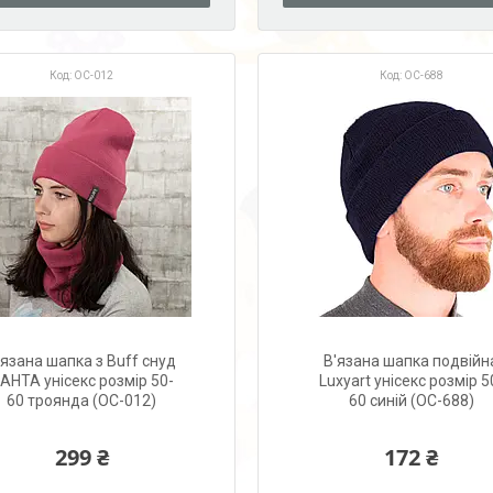
OC-012
OC-688
'язана шапка з Buff снуд
В'язана шапка подвійн
АНТА унісекс розмір 50-
Luxyart унісекс розмір 5
60 троянда (OC-012)
60 синій (OC-688)
299 ₴
172 ₴