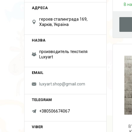
В н
героев сталинграда 169,
Харків, Україна
производитель текстиля
Luxyart
luxyart.shop@gmail.com
+380506674067
В
К