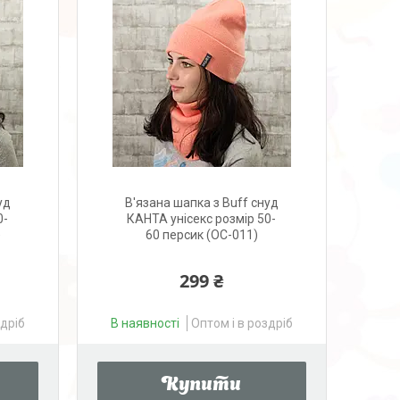
уд
В'язана шапка з Buff снуд
0-
КАНТА унісекс розмір 50-
)
60 персик (OC-011)
299 ₴
здріб
В наявності
Оптом і в роздріб
Купити