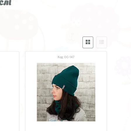
слі
OC-147