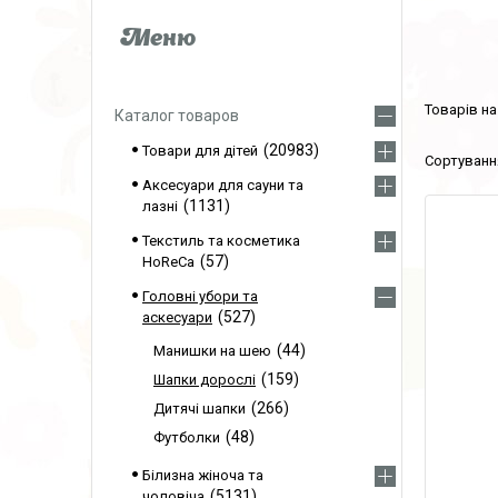
Каталог товаров
20983
Товари для дітей
Аксесуари для сауни та
1131
лазні
Текстиль та косметика
57
HoReCa
Головні убори та
527
аскесуари
44
Манишки на шею
159
Шапки дорослі
266
Дитячі шапки
48
Футболки
Білизна жіноча та
5131
чоловіча