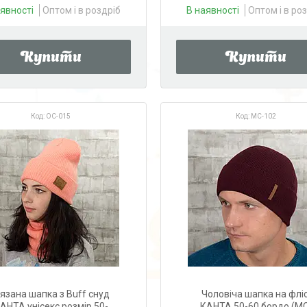
аявності
Оптом і в роздріб
В наявності
Оптом і в ро
Купити
Купити
OC-015
MC-102
'язана шапка з Buff снуд
Чоловіча шапка на фліс
АНТА унісекс розмір 50-
КАНТА 50-60 бордо (M