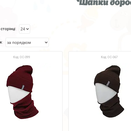
Шапки доро
OC-099
OC-067