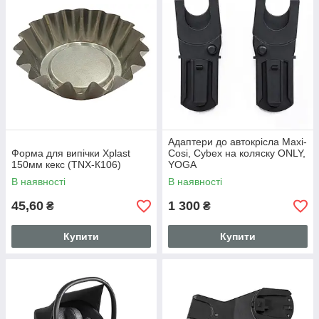
Адаптери до автокрісла Maxi-
Форма для випічки Xplast
Cosi, Cybex на коляску ONLY,
150мм кекс (TNX-К106)
YOGA
В наявності
В наявності
45,60
1 300
₴
₴
Купити
Купити