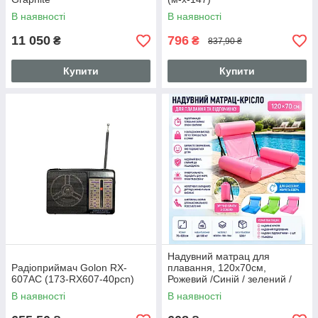
В наявності
В наявності
11 050
796
₴
₴
837,90 ₴
Купити
Купити
Надувний матрац для
Радіоприймач Golon RX-
плавання, 120х70см,
607AC (173-RX607-40pcn)
Рожевий /Синій / зелений /
Водне крісло для плавання /
В наявності
В наявності
Складний матрац для
купання