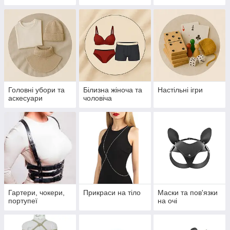
Головні убори та
Білизна жіноча та
Настільні ігри
аскесуари
чоловіча
Гартери, чокери,
Прикраси на тіло
Маски та пов'язки
портупеї
на очі