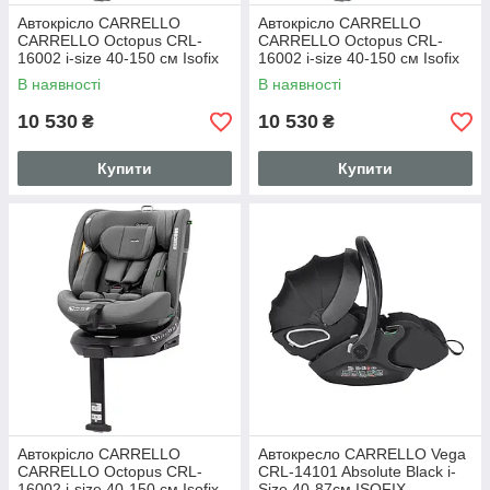
Автокрісло CARRELLO
Автокрісло CARRELLO
CARRELLO Octopus CRL-
CARRELLO Octopus CRL-
16002 i-size 40-150 см Isofix
16002 i-size 40-150 см Isofix
Midnight Black, поворот,
Deepwater Grey, поворот,
В наявності
В наявності
опорна стійка
опорна стійка
10 530
10 530
₴
₴
Купити
Купити
Автокрісло CARRELLO
Автокресло CARRELLO Vega
CARRELLO Octopus CRL-
CRL-14101 Absolute Black i-
16002 i-size 40-150 см Isofix
Size 40-87см ISOFIX