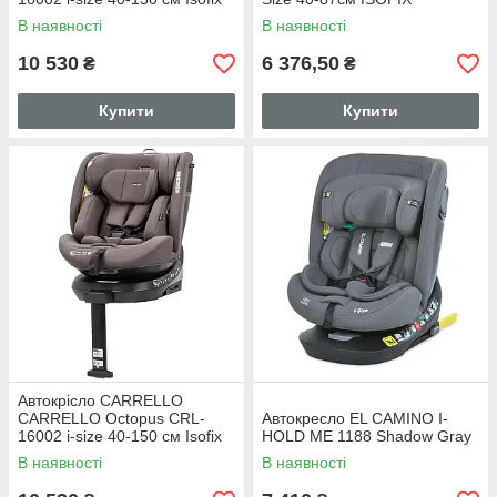
Seashell Grey, поворот,
В наявності
В наявності
опорна стійка
10 530
6 376,50
₴
₴
Купити
Купити
Автокрісло CARRELLO
CARRELLO Octopus CRL-
Автокресло EL CAMINO I-
16002 i-size 40-150 см Isofix
HOLD ME 1188 Shadow Gray
Sandstone Beig, поворот,
В наявності
В наявності
опорна стійка