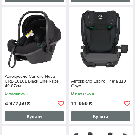
Автокресло Carrello Nova
CRL-16101 Black Line i-size
Автокрісло Espiro Theta 110
40-87см
Onyx
В наявності
В наявності
4 972,50
11 050
₴
₴
Купити
Купити