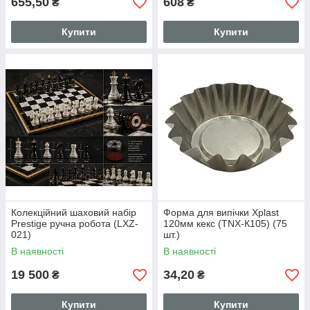
655,50
608
₴
₴
Купити
Купити
Колекційний шаховий набір
Форма для випічки Xplast
Prestige ручна робота (LXZ-
120мм кекс (TNX-К105) (75
021)
шт.)
В наявності
В наявності
19 500
34,20
₴
₴
Купити
Купити