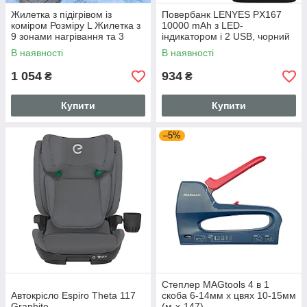
Жилетка з підігрівом із
Повербанк LENYES PX167
коміром Розміру L Жилетка з
10000 mAh з LED-
9 зонами нагрівання та 3
індикатором і 2 USB, чорний
режимами регулювання
В наявності
В наявності
температури
1 054
934
₴
₴
Купити
Купити
–5%
Степлер MAGtools 4 в 1
Автокрісло Espiro Theta 117
скоба 6-14мм x цвях 10-15мм
Graphite
(м-х-147)