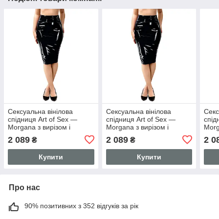
Сексуальна вінілова
Сексуальна вінілова
Секс
спідниця Art of Sex —
спідниця Art of Sex —
спід
Morgana з вирізом і
Morgana з вирізом і
Morg
шнурівкою, колір чорний,
шнурівкою, колір чорний,
шнур
2 089
2 089
2 0
₴
₴
розмір S
розмір M
черв
Купити
Купити
Про нас
90% позитивних з 352 відгуків за рік