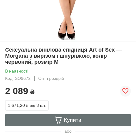
Сексуальна вінілова спідниця Art of Sex —
Morgana з вирізом і шнурівкою, колір
червоний, розмір M
В наявності
Код: SO9672
Опт і роздріб
2 089
₴
1 671,20 ₴
від 3 шт.
Купити
або