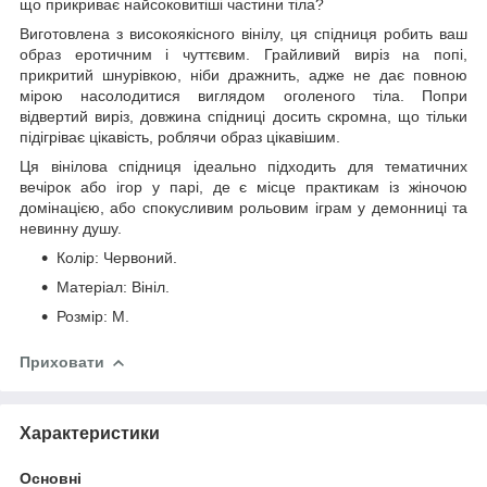
що прикриває найсоковитіші частини тіла?
Виготовлена з високоякісного вінілу, ця спідниця робить ваш
образ еротичним і чуттєвим. Грайливий виріз на попі,
прикритий шнурівкою, ніби дражнить, адже не дає повною
мірою насолодитися виглядом оголеного тіла. Попри
відвертий виріз, довжина спідниці досить скромна, що тільки
підігріває цікавість, роблячи образ цікавішим.
Ця вінілова спідниця ідеально підходить для тематичних
вечірок або ігор у парі, де є місце практикам із жіночою
домінацією, або спокусливим рольовим іграм у демонниці та
невинну душу.
Колір: Червоний.
Матеріал: Вініл.
Розмір: M.
Приховати
Характеристики
Основні