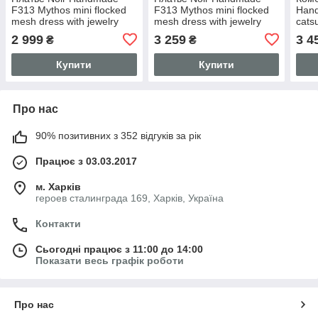
F313 Mythos mini flocked
F313 Mythos mini flocked
Han
mesh dress with jewelry
mesh dress with jewelry
catsu
rhinestone chain - S
rhinestone chain - 3XL
rhin
2 999
3 259
3 4
₴
₴
the 
Купити
Купити
Про нас
90% позитивних з 352 відгуків за рік
Працює з 03.03.2017
м. Харків
героев сталинграда 169, Харків, Україна
Контакти
Сьогодні працює з 11:00 до 14:00
Показати весь графік роботи
Про нас