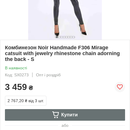
Комбинезон Noir Handmade F306 Mirage
catsuit with jewelry rhinestone chain adorning
the back - S
В наявності
Код: SX0273
Опт і роздріб
3 459
₴
2 767,20 ₴
від 3 шт.
Купити
або