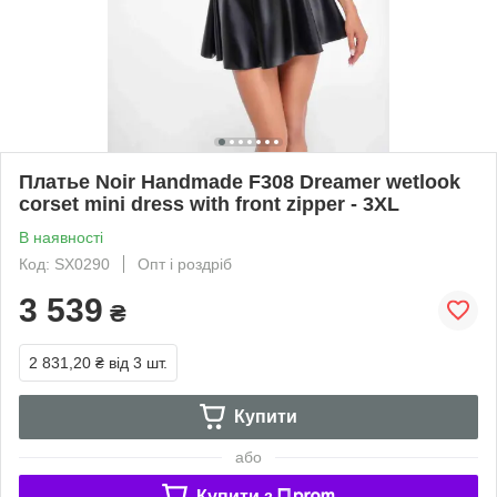
Платье Noir Handmade F308 Dreamer wetlook
corset mini dress with front zipper - 3XL
В наявності
Код: SX0290
Опт і роздріб
3 539
₴
2 831,20 ₴
від 3 шт.
Купити
або
Купити з