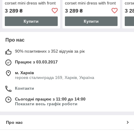
corset mini dress with front
corset mini dress with front
corse
zipper - S
zipper - M
zippe
3 289
3 289
3 2
₴
₴
Купити
Купити
Про нас
90% позитивних з 352 відгуків за рік
Працює з 03.03.2017
м. Харків
героев сталинграда 169, Харків, Україна
Контакти
Сьогодні працює з 11:00 до 14:00
Показати весь графік роботи
Про нас