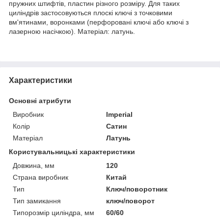
пружних штифтів, пластин різного розміру. Для таких
циліндрів застосовуються плоскі ключі з точковими
вм'ятинами, воронками (перфоровані ключі або ключі з
лазерною насічкою). Матеріал: латунь.
Характеристики
Основні атрибути
Виробник
Imperial
Колір
Сатин
Матеріал
Латунь
Користувальницькі характеристики
Довжина, мм
120
Страна виробник
Китай
Тип
Ключ/поворотник
Тип замикання
ключ/поворот
Типорозмір циліндра, мм
60/60