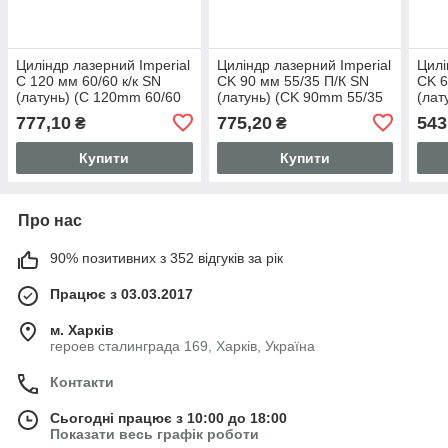
Циліндр лазерний Imperial
Циліндр лазерний Imperial
Цилі
C 120 мм 60/60 к/к SN
CK 90 мм 55/35 П/К SN
CK 6
(латунь) (C 120mm 60/60
(латунь) (CK 90mm 55/35
(лат
SN)
SN)
SN)
777,10
775,20
543
₴
₴
Купити
Купити
Про нас
90% позитивних з 352 відгуків за рік
Працює з 03.03.2017
м. Харків
героев сталинграда 169, Харків, Україна
Контакти
Сьогодні працює з 10:00 до 18:00
Показати весь графік роботи